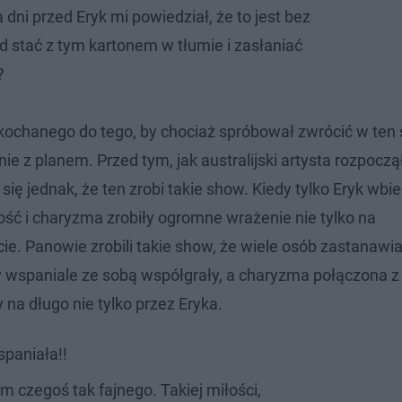
dni przed Eryk mi powiedział, że to jest bez
d stać z tym kartonem w tłumie i zasłaniać
?
ukochanego do tego, by chociaż spróbował zwrócić w ten
 z planem. Przed tym, jak australijski artysta rozpoczął
ię jednak, że ten zrobi takie show. Kiedy tylko Eryk wbie
ość i charyzma zrobiły ogromne wrażenie nie tylko na
. Panowie zrobili takie show, że wiele osób zastanawiał
y wspaniale ze sobą współgrały, a charyzma połączona z
na długo nie tylko przez Eryka.
spaniała!!
 czegoś tak fajnego. Takiej miłości,