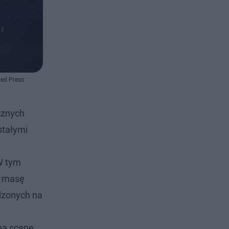
ed Press
cznych
stałymi
 W tym
a masę
dzonych na
na scenę.