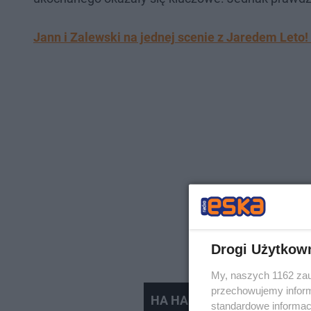
Jann i Zalewski na jednej scenie z Jaredem Leto
Drogi Użytkow
My, naszych 1162 zau
przechowujemy informa
HA HA HA ale z Ciebie bamb
standardowe informac