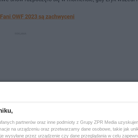
! Fani OWF 2023 są zachwyceni
niku,
fanych partnerów oraz inne podmioty z Grupy ZPR Media uzyskujem
cje na urządzeniu oraz przetwarzamy dane osobowe, takie jak unika
ik | Dokończ Piosenkę 14 #Bambiksong
je wysyłane przez urządzenie czy dane przeglądania w celu zapewn