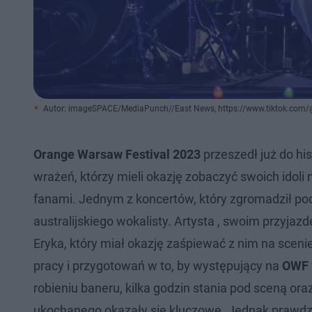
Autor: imageSPACE/MediaPunch//East News, https://www.tiktok.com
Orange Warsaw Festival 2023
przeszedł już do hi
wrażeń, którzy mieli okazję zobaczyć swoich idoli
fanami. Jednym z koncertów, który zgromadził po
australijskiego wokalisty. Artysta , swoim przyja
Eryka, który miał okazję zaśpiewać z nim na scen
pracy i przygotowań w to, by występujący na
OWF 
robieniu baneru, kilka godzin stania pod sceną ora
ukochanego okazały się kluczowe. Jednak prawdz