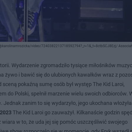
/@karolinamrozicka/video/7240382213718592794?_r=1&_t=8ctbSCJ8Ezj/ Associat
storii. Wydarzenie zgromadziło tysiące miłośników muzy
 na żywo i bawić się do ulubionych kawałków wraz z pozo
d sceną pokaźną sumę osób był występ The Kid Laroi,
zdem do Polski, spełnił marzenie wielu swoich odbiorców.
ie. Jednak zanim to się wydarzyło, jego ukochana włożył
2023
The Kid Laroi go zauważył. Kilkanaście godzin spę
z wiara w to, że uda jej się pomóc uszczęśliwić swojego
iwe show rozpoczęło się w momencie, gdy Eryk wszedł 