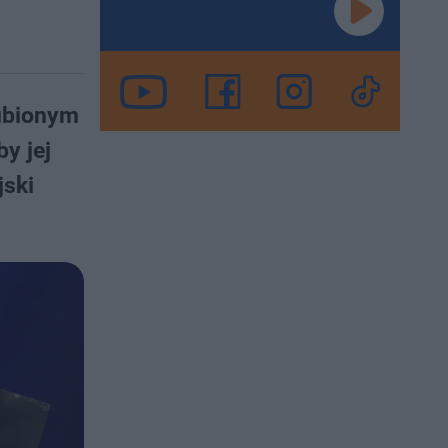
lubionym
y jej
jski