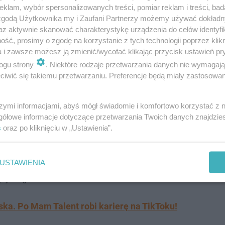
klam, wybór spersonalizowanych treści, pomiar reklam i treści, bad
 zgodą Użytkownika my i Zaufani Partnerzy możemy używać dokład
Laroi
az aktywnie skanować charakterystykę urządzenia do celów identyfi
ść, prosimy o zgodę na korzystanie z tych technologii poprzez klikn
a i zawsze możesz ją zmienić/wycofać klikając przycisk ustawień pr
ana, kiedy tylko dowiedziała się, że jego ulubiony artys
ogu strony
. Niektóre rodzaje przetwarzania danych nie wymagaj
a się długo i kupiła bilety na muzyczne wydarzenie. Przy
iwić się takiemu przetwarzaniu. Preferencje będą miały zastosowanie
ywo. Ta jednak przyznała, że to będzie za mało.
szymi informacjami, abyś mógł świadomie i komfortowo korzystać z
 powiedziała mu, że zrobię taki baner, że na
gółowe informacje dotyczące przetwarzania Twoich danych znajdzi
s
oraz po kliknięciu w „Ustawienia”.
a z nim na scenie i nie ma innej opcji. Od
 dosłownie to manifestowałam.
USTAWIENIA
ej 11 godzin.
ska. Po Mam Talent robi karierę na TikToku!