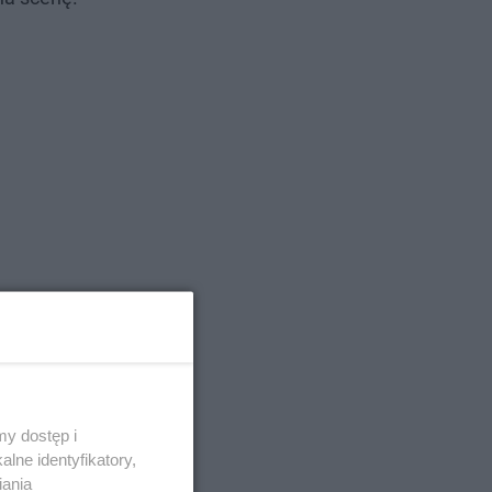
y dostęp i
lne identyfikatory,
iania