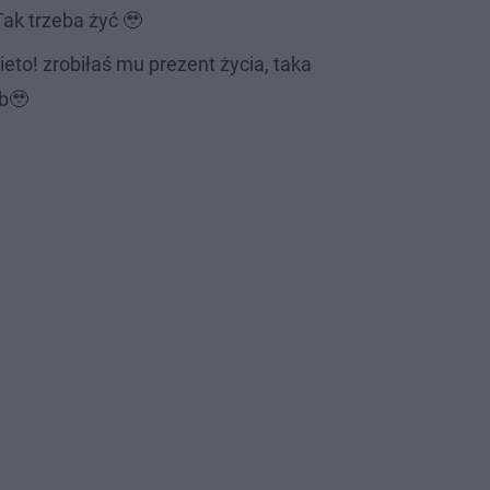
Tak trzeba żyć 🥹
bieto! zrobiłaś mu prezent życia, taka
rb🥹