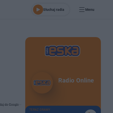
Słuchaj radia
Menu
Radio Online
daj do Google
TERAZ GRAMY