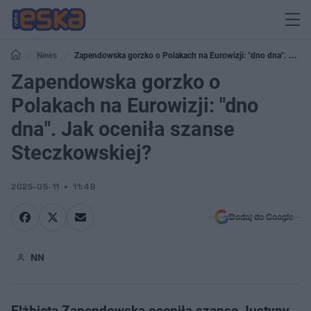
News
Zapendowska gorzko o Polakach na Eurowizji: "dno dna". Jak
oceniła szanse Steczkowskiej?
Zapendowska gorzko o
Polakach na Eurowizji: "dno
dna". Jak oceniła szanse
Steczkowskiej?
2025-05-11
11:48
Dodaj do Google
NN
Elżbieta Zapendowska oceniła szanse Justyny