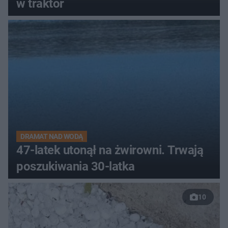
w traktor
DRAMAT NAD WODĄ
47-latek utonął na żwirowni. Trwają
poszukiwania 30-latka
10