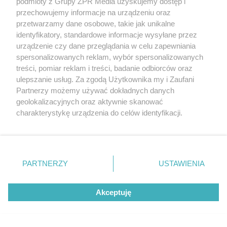
podmioty z Grupy ZPR Media uzyskujemy dostęp i
przechowujemy informacje na urządzeniu oraz
przetwarzamy dane osobowe, takie jak unikalne
identyfikatory, standardowe informacje wysyłane przez
urządzenie czy dane przeglądania w celu zapewniania
spersonalizowanych reklam, wybór spersonalizowanych
ŻUŻEL
treści, pomiar reklam i treści, badanie odbiorców oraz
Abramczyk Polonia
ulepszanie usług. Za zgodą Użytkownika my i Zaufani
Partnerzy możemy używać dokładnych danych
Bydgoszcz rozgromiła
geolokalizacyjnych oraz aktywnie skanować
charakterystykę urządzenia do celów identyfikacji.
Polonię Piła. Kto zdobył
Ponieważ cenimy Twoją prywatność, prosimy o zgodę na
korzystanie z tych technologii poprzez kliknięcie
najwięcej punktów?
„Akceptuję”. Zgoda jest dobrowolna i zawsze możesz ją
zmienić/wycofać klikając przycisk ustawień prywatności
PARTNERZY
USTAWIENIA
znajdujący się w lewym dolnym rogu strony
. Niektóre
rodzaje przetwarzania danych nie wymagają zgody
Akceptuję
użytkownika, ale masz prawo sprzeciwić się takiemu
przetwarzaniu. Preferencje będą miały zastosowanie tylko
na tej witrynie.