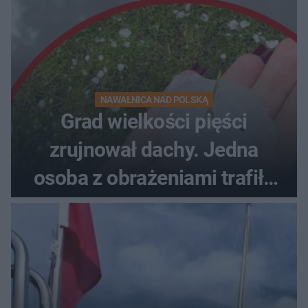
NAWAŁNICA NAD POLSKĄ
Grad wielkości pięści
zrujnował dachy. Jedna
osoba z obrażeniami trafiła
do szpitala