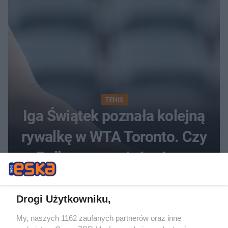
TENIS
Iga Świątek poznała kolejną
rywalkę w WTA Toronto. Czy
Polka zrewanżuje się za
ostatnią porażkę?
Drogi Użytkowniku,
My, naszych 1162 zaufanych partnerów oraz inne