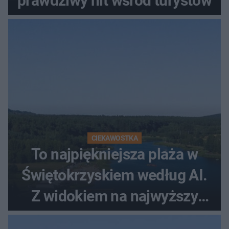
prawdziwy hit wśród turystów
CIEKAWOSTKA
To najpiękniejsza plaża w
Świętokrzyskiem według AI.
Z widokiem na najwyższy
szczyt Gór Świętokrzyskich