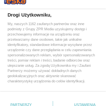
Drogi Użytkowniku,
My, naszych 1162 zaufanych partnerów oraz inne
Żaden utwór zamieszczony w serwisie nie może być powielany i
podmioty z Grupy ZPR Media uzyskujemy dostęp i
rozpowszechniany lub dalej rozpowszechniany w jakikolwiek sposób (w
przechowujemy informacje na urządzeniu oraz
tym także elektroniczny lub mechaniczny) na jakimkolwiek polu
eksploatacji w jakiejkolwiek formie, włącznie z umieszczaniem w
przetwarzamy dane osobowe, takie jak unikalne
Internecie bez pisemnej zgody właściciela praw. Jakiekolwiek użycie lub
identyfikatory, standardowe informacje wysyłane przez
wykorzystanie utworów w całości lub w części z naruszeniem prawa,
tzn. bez właściwej zgody, jest zabronione pod groźbą kary i może być
urządzenie czy dane przeglądania w celu zapewniania
ścigane prawnie.
spersonalizowanych reklam, wybór spersonalizowanych
treści, pomiar reklam i treści, badanie odbiorców oraz
ulepszanie usług. Za zgodą Użytkownika my i Zaufani
Partnerzy możemy używać dokładnych danych
geolokalizacyjnych oraz aktywnie skanować
charakterystykę urządzenia do celów identyfikacji.
Ponieważ cenimy Twoją prywatność, prosimy o zgodę na
O nas
korzystanie z tych technologii poprzez kliknięcie
Informacje prawne
„Akceptuję”. Zgoda jest dobrowolna i zawsze możesz ją
zmienić/wycofać klikając przycisk ustawień prywatności
PARTNERZY
USTAWIENIA
Nasze serwisy