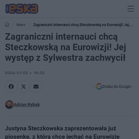
News
Zagraniczni internauci chcą Steczkowską na Eurowizji! Jej
występ z Sylwestra zachwycił
Zagraniczni internauci chcą
Steczkowską na Eurowizji! Jej
występ z Sylwestra zachwycił
2024-01-03
14:32
Dodaj do Google
Adrian Rybak
Justyna Steczkowska zaprezentowała już
piosenkę, z którą chce jechać na Eurowizję