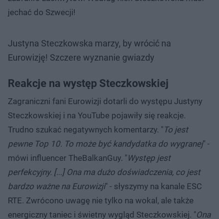
jechać do Szwecji!
Justyna Steczkowska marzy, by wrócić na
Eurowizję! Szczere wyznanie gwiazdy
Reakcje na występ Steczkowskiej
Zagraniczni fani Eurowizji dotarli do występu Justyny
Steczkowskiej i na YouTube pojawiły się reakcje.
Trudno szukać negatywnych komentarzy. "
To jest
pewne Top 10. To może być kandydatka do wygranej
" -
mówi influencer TheBalkanGuy. "
Występ jest
perfekcyjny. [...] Ona ma dużo doświadczenia, co jest
bardzo ważne na Eurowizji
" - słyszymy na kanale ESC
RTE. Zwrócono uwagę nie tylko na wokal, ale także
energiczny taniec i świetny wygląd Steczkowskiej. "
Ona