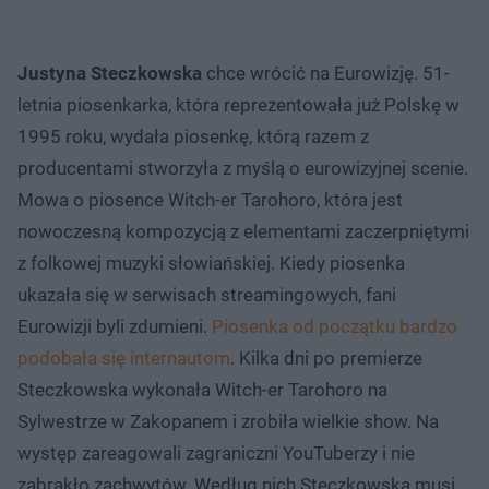
Justyna Steczkowska
chce wrócić na Eurowizję. 51-
letnia piosenkarka, która reprezentowała już Polskę w
1995 roku, wydała piosenkę, którą razem z
producentami stworzyła z myślą o eurowizyjnej scenie.
Mowa o piosence Witch-er Tarohoro, która jest
nowoczesną kompozycją z elementami zaczerpniętymi
z folkowej muzyki słowiańskiej. Kiedy piosenka
ukazała się w serwisach streamingowych, fani
Eurowizji byli zdumieni.
Piosenka od początku bardzo
podobała się internautom
. Kilka dni po premierze
Steczkowska wykonała Witch-er Tarohoro na
Sylwestrze w Zakopanem i zrobiła wielkie show. Na
występ zareagowali zagraniczni YouTuberzy i nie
zabrakło zachwytów. Według nich Steczkowska musi