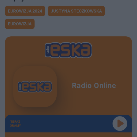
EUROWIZJA 2024
JUSTYNA STECZKOWSKA
EUROWIZJA
Radio Online
TERAZ
GRAMY