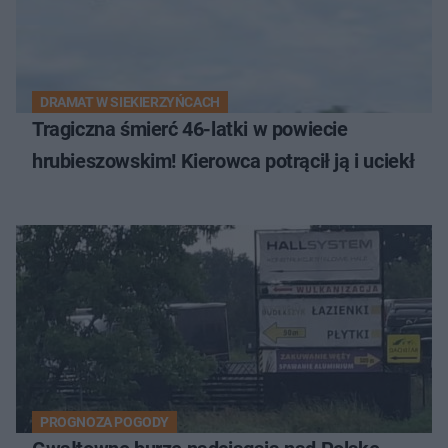
DRAMAT W SIEKIERZYŃCACH
Tragiczna śmierć 46-latki w powiecie
hrubieszowskim! Kierowca potrącił ją i uciekł
PROGNOZA POGODY