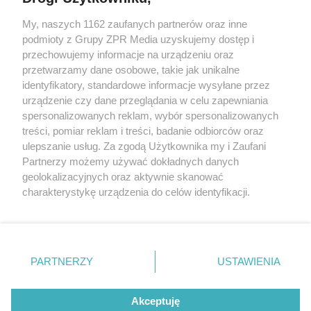
My, naszych 1162 zaufanych partnerów oraz inne
Żaden utwór zamieszczony w serwisie nie może być powielany i
podmioty z Grupy ZPR Media uzyskujemy dostęp i
rozpowszechniany lub dalej rozpowszechniany w jakikolwiek sposób (w
tym także elektroniczny lub mechaniczny) na jakimkolwiek polu
przechowujemy informacje na urządzeniu oraz
eksploatacji w jakiejkolwiek formie, włącznie z umieszczaniem w
przetwarzamy dane osobowe, takie jak unikalne
Internecie bez pisemnej zgody właściciela praw. Jakiekolwiek użycie lub
identyfikatory, standardowe informacje wysyłane przez
wykorzystanie utworów w całości lub w części z naruszeniem prawa,
tzn. bez właściwej zgody, jest zabronione pod groźbą kary i może być
urządzenie czy dane przeglądania w celu zapewniania
ścigane prawnie.
spersonalizowanych reklam, wybór spersonalizowanych
treści, pomiar reklam i treści, badanie odbiorców oraz
ulepszanie usług. Za zgodą Użytkownika my i Zaufani
Partnerzy możemy używać dokładnych danych
geolokalizacyjnych oraz aktywnie skanować
charakterystykę urządzenia do celów identyfikacji.
Ponieważ cenimy Twoją prywatność, prosimy o zgodę na
O nas
korzystanie z tych technologii poprzez kliknięcie
Informacje prawne
„Akceptuję”. Zgoda jest dobrowolna i zawsze możesz ją
zmienić/wycofać klikając przycisk ustawień prywatności
PARTNERZY
USTAWIENIA
Nasze serwisy
znajdujący się w lewym dolnym rogu strony
. Niektóre
rodzaje przetwarzania danych nie wymagają zgody
© 2026 Grupa ZPR Media
Akceptuję
użytkownika, ale masz prawo sprzeciwić się takiemu