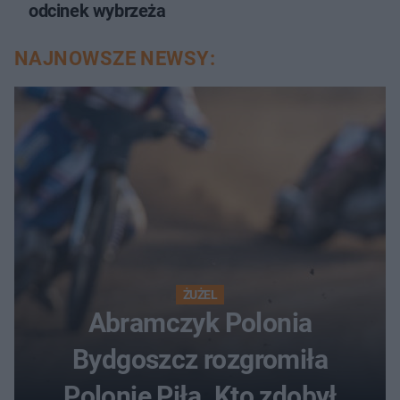
odcinek wybrzeża
NAJNOWSZE NEWSY:
ŻUŻEL
Abramczyk Polonia
Bydgoszcz rozgromiła
Polonię Piła. Kto zdobył