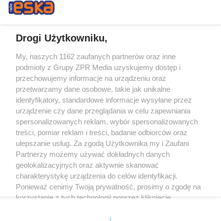
Drogi Użytkowniku,
My, naszych 1162 zaufanych partnerów oraz inne
Żaden utwór zamieszczony w serwisie nie może być powielany i
podmioty z Grupy ZPR Media uzyskujemy dostęp i
rozpowszechniany lub dalej rozpowszechniany w jakikolwiek sposób (w
tym także elektroniczny lub mechaniczny) na jakimkolwiek polu
przechowujemy informacje na urządzeniu oraz
eksploatacji w jakiejkolwiek formie, włącznie z umieszczaniem w Internecie
przetwarzamy dane osobowe, takie jak unikalne
bez pisemnej zgody właściciela praw. Jakiekolwiek użycie lub
wykorzystanie utworów w całości lub w części z naruszeniem prawa, tzn.
identyfikatory, standardowe informacje wysyłane przez
bez właściwej zgody, jest zabronione pod groźbą kary i może być ścigane
urządzenie czy dane przeglądania w celu zapewniania
prawnie.
spersonalizowanych reklam, wybór spersonalizowanych
treści, pomiar reklam i treści, badanie odbiorców oraz
ulepszanie usług. Za zgodą Użytkownika my i Zaufani
Partnerzy możemy używać dokładnych danych
geolokalizacyjnych oraz aktywnie skanować
charakterystykę urządzenia do celów identyfikacji.
Ponieważ cenimy Twoją prywatność, prosimy o zgodę na
O nas
korzystanie z tych technologii poprzez kliknięcie
Informacje prawne
„Akceptuję”. Zgoda jest dobrowolna i zawsze możesz ją
zmienić/wycofać klikając przycisk ustawień prywatności