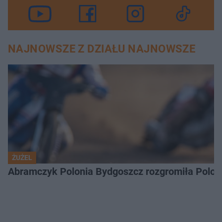
NAJNOWSZE Z DZIAŁU NAJNOWSZE
ŻUŻEL
Abramczyk Polonia Bydgoszcz rozgromiła Poloni