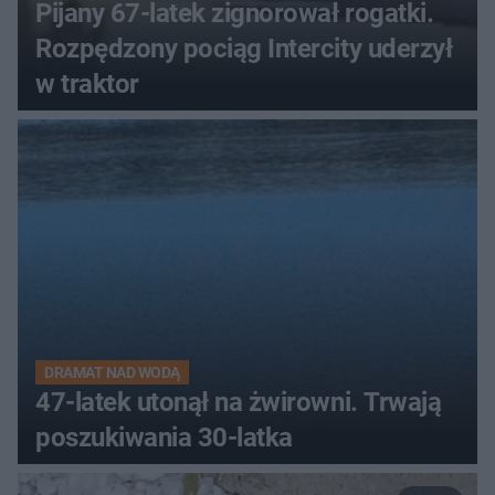
Pijany 67-latek zignorował rogatki.
Rozpędzony pociąg Intercity uderzył
w traktor
DRAMAT NAD WODĄ
47-latek utonął na żwirowni. Trwają
poszukiwania 30-latka