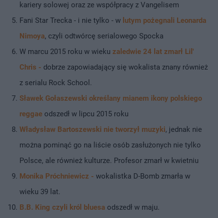
kariery solowej oraz ze współpracy z Vangelisem
Fani Star Trecka - i nie tylko - w
lutym pożegnali Leonarda
Nimoya
, czyli odtwórcę serialowego Spocka
W marcu 2015 roku w wieku
zaledwie 24 lat zmarł Lil'
Chris -
dobrze zapowiadający się wokalista znany również
z serialu Rock School.
Sławek Gołaszewski określany mianem ikony polskiego
reggae
odszedł w lipcu 2015 roku
Władysław Bartoszewski nie tworzył muzyki
, jednak nie
można pominąć go na liście osób zasłużonych nie tylko
Polsce, ale również kulturze. Profesor zmarł w kwietniu
Monika Próchniewicz -
wokalistka D-Bomb zmarła w
wieku 39 lat.
B.B. King czyli król bluesa
odszedł w maju.