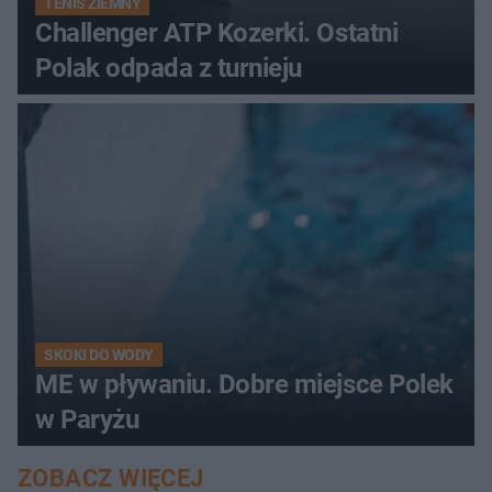
TENIS ZIEMNY
Challenger ATP Kozerki. Ostatni
Polak odpada z turnieju
SKOKI DO WODY
ME w pływaniu. Dobre miejsce Polek
w Paryżu
ZOBACZ WIĘCEJ