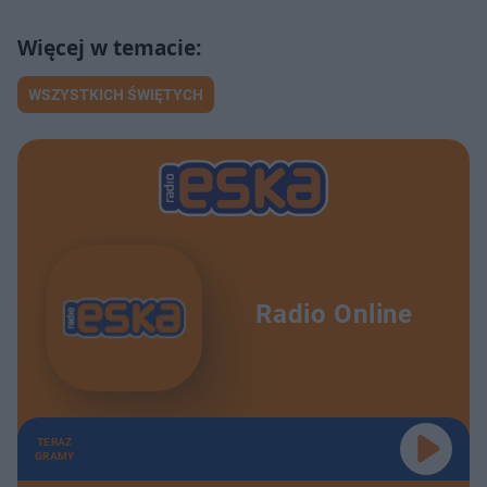
WSZYSTKICH ŚWIĘTYCH
Radio Online
TERAZ
GRAMY