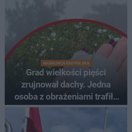
NAWAŁNICA NAD POLSKĄ
Grad wielkości pięści
zrujnował dachy. Jedna
osoba z obrażeniami trafiła
do szpitala