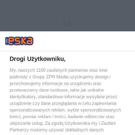
Drogi Użytkowniku,
My, naszych 1160 zaufanych partnerów oraz inne
Żaden utwór zamieszczony w serwisie nie może być powielany i
podmioty z Grupy ZPR Media uzyskujemy dostęp i
rozpowszechniany lub dalej rozpowszechniany w jakikolwiek sposób (w
przechowujemy informacje na urządzeniu oraz
tym także elektroniczny lub mechaniczny) na jakimkolwiek polu
eksploatacji w jakiejkolwiek formie, włącznie z umieszczaniem w
przetwarzamy dane osobowe, takie jak unikalne
Internecie bez pisemnej zgody właściciela praw. Jakiekolwiek użycie lub
identyfikatory, standardowe informacje wysyłane przez
wykorzystanie utworów w całości lub w części z naruszeniem prawa,
tzn. bez właściwej zgody, jest zabronione pod groźbą kary i może być
urządzenie czy dane przeglądania w celu zapewniania
ścigane prawnie.
spersonalizowanych reklam, wybór spersonalizowanych
treści, pomiar reklam i treści, badanie odbiorców oraz
ulepszanie usług. Za zgodą Użytkownika my i Zaufani
Partnerzy możemy używać dokładnych danych