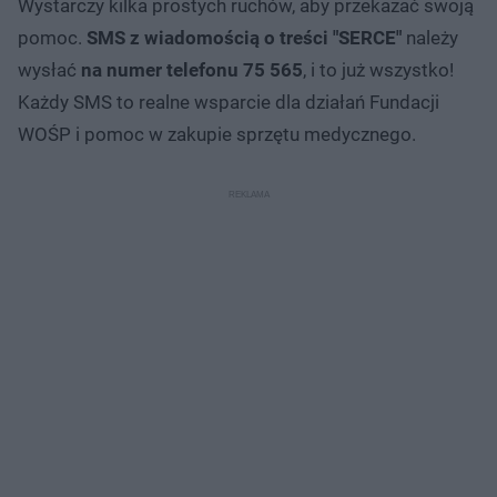
Wystarczy kilka prostych ruchów, aby przekazać swoją
pomoc.
SMS z wiadomością o treści "SERCE"
należy
wysłać
na numer telefonu 75 565
, i to już wszystko!
Każdy SMS to realne wsparcie dla działań Fundacji
WOŚP i pomoc w zakupie sprzętu medycznego.