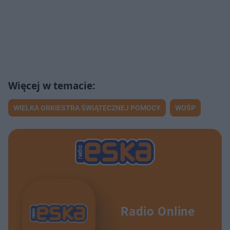
WIELKA ORKIESTRA ŚWIĄTECZNEJ POMOCY
WOŚP
Radio Online