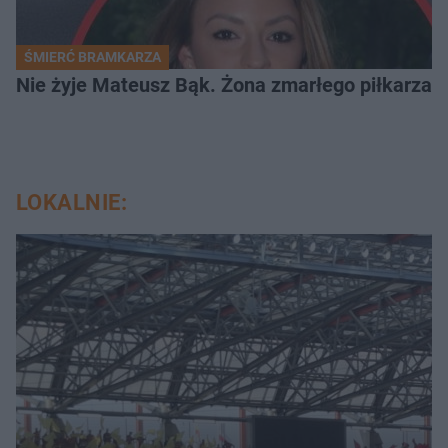
ŚMIERĆ BRAMKARZA
Nie żyje Mateusz Bąk. Żona zmarłego piłkarza z
LOKALNIE: