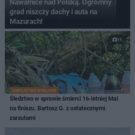
Nawałnice nad Polską. Ogromny
grad niszczy dachy i auta na
Mazurach!
19
ZABÓJSTWO W MŁAWIE
Śledztwo w sprawie śmierci 16-letniej Mai
na finiszu. Bartosz G. z ostatecznymi
zarzutami