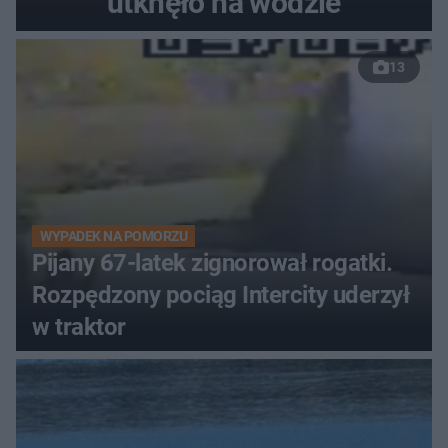
utknęło na wodzie
13
WYPADEK NA POMORZU
Pijany 67-latek zignorował rogatki.
Rozpędzony pociąg Intercity uderzył
w traktor