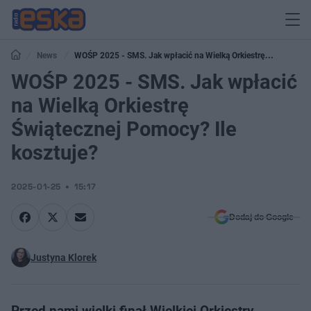
News
WOŚP 2025 - SMS. Jak wpłacić na Wielką Orkiestrę
Świątecznej Pomocy? Ile kosztuje?
WOŚP 2025 - SMS. Jak wpłacić
na Wielką Orkiestrę
Świątecznej Pomocy? Ile
kosztuje?
2025-01-25
15:17
Dodaj do Google
Justyna Klorek
Przed nami wielki finał Wielkiej Orkiestry