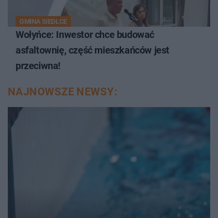
GMINA SIEDLCE
Wołyńce: Inwestor chce budować
asfaltownię, część mieszkańców jest
przeciwna!
NAJNOWSZE NEWSY: