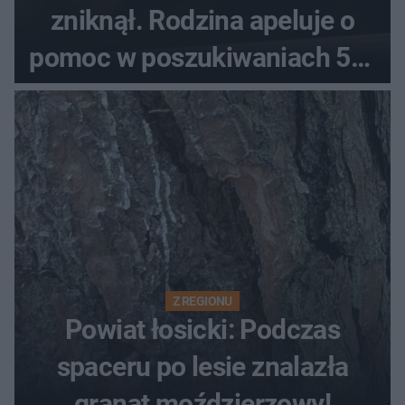
zniknął. Rodzina apeluje o
pomoc w poszukiwaniach 59-
latka
Z REGIONU
Powiat łosicki: Podczas
spaceru po lesie znalazła
granat moździerzowy!