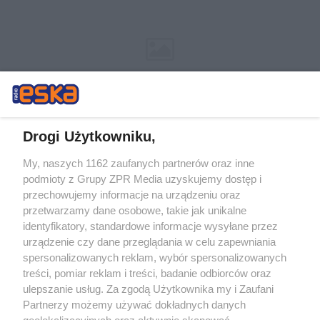
Drogi Użytkowniku,
My, naszych 1162 zaufanych partnerów oraz inne
Żaden utwór zamieszczony w serwisie nie może być powielany i
podmioty z Grupy ZPR Media uzyskujemy dostęp i
rozpowszechniany lub dalej rozpowszechniany w jakikolwiek sposób (w
przechowujemy informacje na urządzeniu oraz
tym także elektroniczny lub mechaniczny) na jakimkolwiek polu
eksploatacji w jakiejkolwiek formie, włącznie z umieszczaniem w
przetwarzamy dane osobowe, takie jak unikalne
Internecie bez pisemnej zgody właściciela praw. Jakiekolwiek użycie lub
identyfikatory, standardowe informacje wysyłane przez
wykorzystanie utworów w całości lub w części z naruszeniem prawa,
tzn. bez właściwej zgody, jest zabronione pod groźbą kary i może być
urządzenie czy dane przeglądania w celu zapewniania
ścigane prawnie.
spersonalizowanych reklam, wybór spersonalizowanych
treści, pomiar reklam i treści, badanie odbiorców oraz
ulepszanie usług. Za zgodą Użytkownika my i Zaufani
Partnerzy możemy używać dokładnych danych