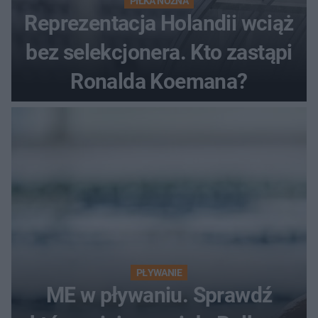
PIŁKA NOŻNA
Reprezentacja Holandii wciąż
bez selekcjonera. Kto zastąpi
Ronalda Koemana?
PŁYWANIE
ME w pływaniu. Sprawdź