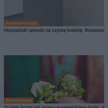
DOMOWE PORZĄDKI
Hiszpański sposób na czystą toaletę. Rozpuszcz
RZADKIE IMIONA
To imię brzmi jak nazwa europejskiego kraju. W 