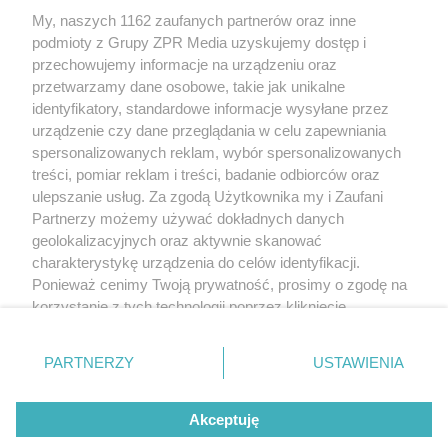
My, naszych 1162 zaufanych partnerów oraz inne
Żaden utwór zamieszczony w serwisie nie może być powielany i
podmioty z Grupy ZPR Media uzyskujemy dostęp i
rozpowszechniany lub dalej rozpowszechniany w jakikolwiek sposób (w
tym także elektroniczny lub mechaniczny) na jakimkolwiek polu
przechowujemy informacje na urządzeniu oraz
eksploatacji w jakiejkolwiek formie, włącznie z umieszczaniem w Internecie
przetwarzamy dane osobowe, takie jak unikalne
bez pisemnej zgody właściciela praw. Jakiekolwiek użycie lub
wykorzystanie utworów w całości lub w części z naruszeniem prawa, tzn.
identyfikatory, standardowe informacje wysyłane przez
bez właściwej zgody, jest zabronione pod groźbą kary i może być ścigane
urządzenie czy dane przeglądania w celu zapewniania
prawnie.
spersonalizowanych reklam, wybór spersonalizowanych
treści, pomiar reklam i treści, badanie odbiorców oraz
ulepszanie usług. Za zgodą Użytkownika my i Zaufani
Partnerzy możemy używać dokładnych danych
geolokalizacyjnych oraz aktywnie skanować
charakterystykę urządzenia do celów identyfikacji.
O nas
Ponieważ cenimy Twoją prywatność, prosimy o zgodę na
korzystanie z tych technologii poprzez kliknięcie
Informacje prawne
„Akceptuję”. Zgoda jest dobrowolna i zawsze możesz ją
zmienić/wycofać klikając przycisk ustawień prywatności
Nasze serwisy
PARTNERZY
USTAWIENIA
znajdujący się w lewym dolnym rogu strony
. Niektóre
rodzaje przetwarzania danych nie wymagają zgody
© 2026 Grupa ZPR Media
Akceptuję
użytkownika, ale masz prawo sprzeciwić się takiemu
przetwarzaniu. Preferencje będą miały zastosowanie tylko