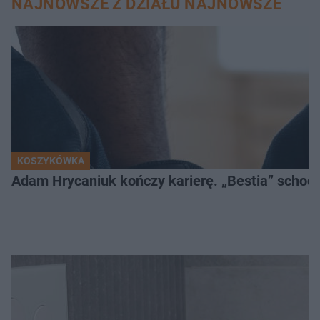
NAJNOWSZE Z DZIAŁU NAJNOWSZE
KOSZYKÓWKA
Adam Hrycaniuk kończy karierę. „Bestia” schodzi