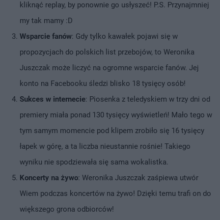
kliknąć replay, by ponownie go usłyszeć! P.S. Przynajmniej
my tak mamy :D
Wsparcie fanów
: Gdy tylko kawałek pojawi się w
propozycjach do polskich list przebojów, to Weronika
Juszczak może liczyć na ogromne wsparcie fanów. Jej
konto na Facebooku śledzi blisko 18 tysięcy osób!
Sukces w internecie
: Piosenka z teledyskiem w trzy dni od
premiery miała ponad 130 tysięcy wyświetleń! Mało tego w
tym samym momencie pod klipem zrobiło się 16 tysięcy
łapek w górę, a ta liczba nieustannie rośnie! Takiego
wyniku nie spodziewała się sama wokalistka.
Koncerty na żywo
: Weronika Juszczak zaśpiewa utwór
Wiem podczas koncertów na żywo! Dzięki temu trafi on do
większego grona odbiorców!