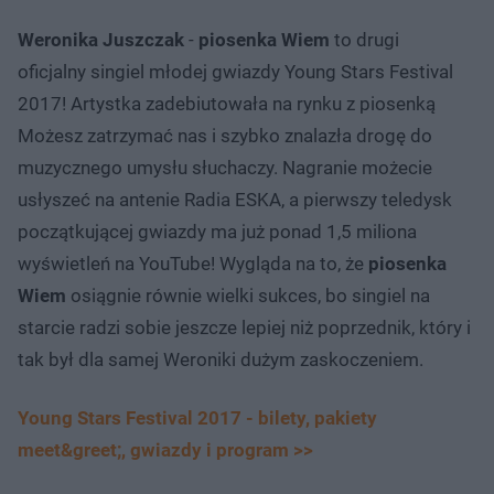
Weronika Juszczak
-
piosenka Wiem
to drugi
oficjalny singiel młodej gwiazdy Young Stars Festival
2017! Artystka zadebiutowała na rynku z piosenką
Możesz zatrzymać nas i szybko znalazła drogę do
muzycznego umysłu słuchaczy. Nagranie możecie
usłyszeć na antenie Radia ESKA, a pierwszy teledysk
początkującej gwiazdy ma już ponad 1,5 miliona
wyświetleń na YouTube! Wygląda na to, że
piosenka
Wiem
osiągnie równie wielki sukces, bo singiel na
starcie radzi sobie jeszcze lepiej niż poprzednik, który i
tak był dla samej Weroniki dużym zaskoczeniem.
Young Stars Festival 2017 - bilety, pakiety
meet&greet;, gwiazdy i program >>