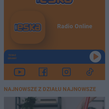
Radio Online
TERAZ
GRAMY
NAJNOWSZE Z DZIAŁU NAJNOWSZE