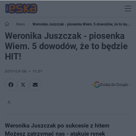
News
Weronika Juszczak - piosenka Wiem. 5 dowodów, że to będzie
HIT!
Weronika Juszczak - piosenka
Wiem. 5 dowodów, że to będzie
HIT!
2017-03-06
17:21
Dodaj do Google
Weronika Juszczak po sukcesie z hitem
Możesz zatrzymać nas - atakuje rynek