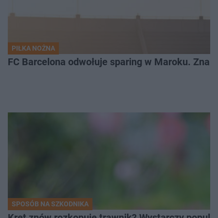
PIŁKA NOŻNA
FC Barcelona odwołuje sparing w Maroku. Znam
SPOSÓB NA SZKODNIKA
Kret znów rozkopuje trawnik? Wystarczy popular