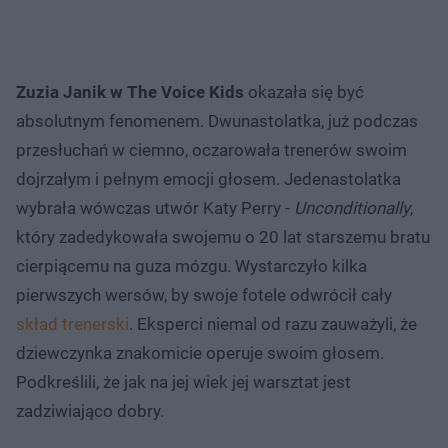
Zuzia Janik w The Voice Kids
okazała się być
absolutnym fenomenem. Dwunastolatka, już podczas
przesłuchań w ciemno, oczarowała trenerów swoim
dojrzałym i pełnym emocji głosem. Jedenastolatka
wybrała wówczas utwór Katy Perry -
Unconditionally
,
który zadedykowała swojemu o 20 lat starszemu bratu
cierpiącemu na guza mózgu. Wystarczyło kilka
pierwszych wersów, by swoje fotele odwrócił cały
skład trenerski
. Eksperci niemal od razu zauważyli, że
dziewczynka znakomicie operuje swoim głosem.
Podkreślili, że jak na jej wiek jej warsztat jest
zadziwiająco dobry.