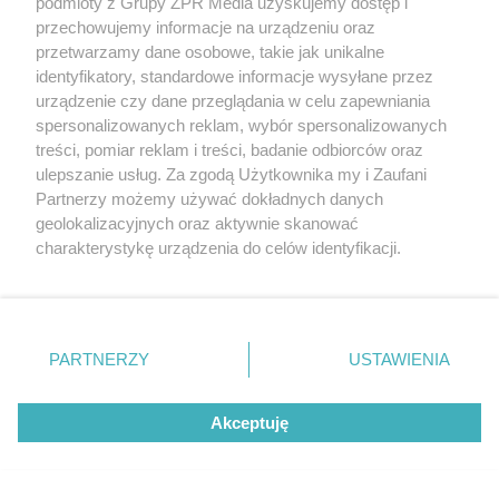
podmioty z Grupy ZPR Media uzyskujemy dostęp i
przechowujemy informacje na urządzeniu oraz
przetwarzamy dane osobowe, takie jak unikalne
identyfikatory, standardowe informacje wysyłane przez
urządzenie czy dane przeglądania w celu zapewniania
spersonalizowanych reklam, wybór spersonalizowanych
treści, pomiar reklam i treści, badanie odbiorców oraz
ulepszanie usług. Za zgodą Użytkownika my i Zaufani
Żaden utwór zamieszczony w serwisie nie może być powielany i
rozpowszechniany lub dalej rozpowszechniany w jakikolwiek sposób (w
Partnerzy możemy używać dokładnych danych
tym także elektroniczny lub mechaniczny) na jakimkolwiek polu
geolokalizacyjnych oraz aktywnie skanować
eksploatacji w jakiejkolwiek formie, włącznie z umieszczaniem w
charakterystykę urządzenia do celów identyfikacji.
Internecie bez pisemnej zgody właściciela praw. Jakiekolwiek użycie lub
wykorzystanie utworów w całości lub w części z naruszeniem prawa,
Ponieważ cenimy Twoją prywatność, prosimy o zgodę na
tzn. bez właściwej zgody, jest zabronione pod groźbą kary i może być
korzystanie z tych technologii poprzez kliknięcie
ścigane prawnie.
„Akceptuję”. Zgoda jest dobrowolna i zawsze możesz ją
zmienić/wycofać klikając przycisk ustawień prywatności
PARTNERZY
USTAWIENIA
znajdujący się w lewym dolnym rogu strony
. Niektóre
rodzaje przetwarzania danych nie wymagają zgody
Akceptuję
użytkownika, ale masz prawo sprzeciwić się takiemu
przetwarzaniu. Preferencje będą miały zastosowanie tylko
O nas
na tej witrynie.