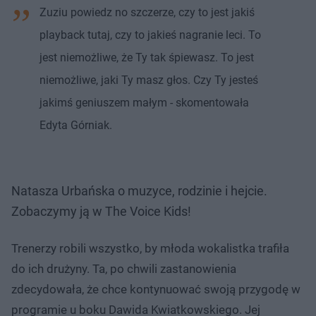
Zuziu powiedz no szczerze, czy to jest jakiś
playback tutaj, czy to jakieś nagranie leci. To
jest niemożliwe, że Ty tak śpiewasz. To jest
niemożliwe, jaki Ty masz głos. Czy Ty jesteś
jakimś geniuszem małym - skomentowała
Edyta Górniak.
Natasza Urbańska o muzyce, rodzinie i hejcie.
Zobaczymy ją w The Voice Kids!
Trenerzy robili wszystko, by młoda wokalistka trafiła
do ich drużyny. Ta, po chwili zastanowienia
zdecydowała, że chce kontynuować swoją przygodę w
programie u boku Dawida Kwiatkowskiego. Jej