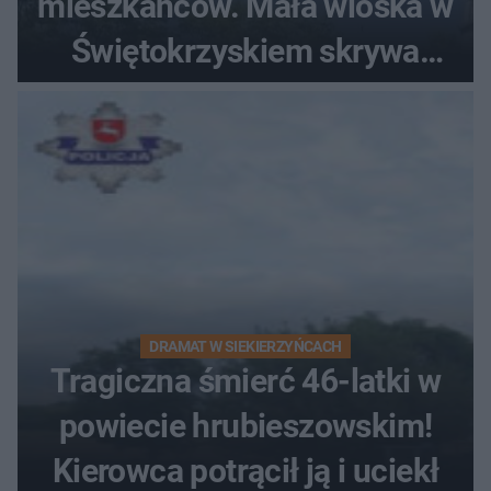
mieszkańców. Mała wioska w
Świętokrzyskiem skrywa
zabytki, bywał tu nawet król
DRAMAT W SIEKIERZYŃCACH
Tragiczna śmierć 46-latki w
powiecie hrubieszowskim!
Kierowca potrącił ją i uciekł