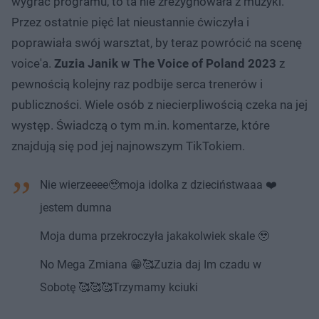
wygrać programu, to ta nie zrezygnowała z muzyki.
Przez ostatnie pięć lat nieustannie ćwiczyła i
poprawiała swój warsztat, by teraz powrócić na scenę
voice'a.
Zuzia Janik w The Voice of Poland 2023
z
pewnością kolejny raz podbije serca trenerów i
publiczności. Wiele osób z niecierpliwością czeka na jej
występ. Świadczą o tym m.in. komentarze, które
znajdują się pod jej najnowszym TikTokiem.
Nie wierzeeee🥹moja idolka z dzieciństwaaa ❤️
jestem dumna
Moja duma przekroczyła jakakolwiek skale 🥹
No Mega Zmiana 😁🥰Zuzia daj Im czadu w
Sobotę 🥰🥰🥰Trzymamy kciuki