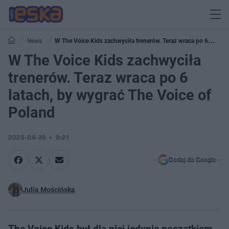
News
W The Voice Kids zachwyciła trenerów. Teraz wraca po 6
latach, by wygrać The Voice of Poland
W The Voice Kids zachwyciła
trenerów. Teraz wraca po 6
latach, by wygrać The Voice of
Poland
2023-09-29
9:21
Dodaj do Google
Julia Mościńska
The Voice Kids był dla niej jedynie początkiem.