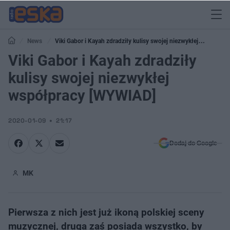
News
Viki Gabor i Kayah zdradziły kulisy swojej niezwykłej
współpracy [WYWIAD]
Viki Gabor i Kayah zdradziły
kulisy swojej niezwykłej
współpracy [WYWIAD]
2020-01-09
21:17
Dodaj do Google
MK
Pierwsza z nich jest już ikoną polskiej sceny
muzycznej, druga zaś posiada wszystko, by