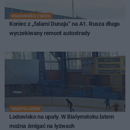
WIADOMOŚCI Z DRÓG
Koniec z „falami Dunaju” na A1. Rusza długo
wyczekiwany remont autostrady
MIASTO LATEM
Lodowisko na upały. W Białymstoku latem
można śmigać na łyżwach