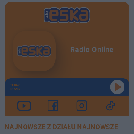
u
r
ł
z
u
o
d
u
Radio Online
TERAZ
GRAMY
NAJNOWSZE Z DZIAŁU NAJNOWSZE