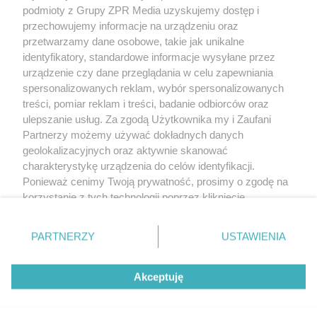
podmioty z Grupy ZPR Media uzyskujemy dostęp i
rozpowszechniany lub dalej rozpowszechniany w jakikolwiek sposób (w
tym także elektroniczny lub mechaniczny) na jakimkolwiek polu
przechowujemy informacje na urządzeniu oraz
eksploatacji w jakiejkolwiek formie, włącznie z umieszczaniem w Internecie
przetwarzamy dane osobowe, takie jak unikalne
bez pisemnej zgody właściciela praw. Jakiekolwiek użycie lub
wykorzystanie utworów w całości lub w części z naruszeniem prawa, tzn.
identyfikatory, standardowe informacje wysyłane przez
bez właściwej zgody, jest zabronione pod groźbą kary i może być ścigane
urządzenie czy dane przeglądania w celu zapewniania
prawnie.
spersonalizowanych reklam, wybór spersonalizowanych
treści, pomiar reklam i treści, badanie odbiorców oraz
ulepszanie usług. Za zgodą Użytkownika my i Zaufani
Partnerzy możemy używać dokładnych danych
geolokalizacyjnych oraz aktywnie skanować
charakterystykę urządzenia do celów identyfikacji.
O nas
Ponieważ cenimy Twoją prywatność, prosimy o zgodę na
korzystanie z tych technologii poprzez kliknięcie
Informacje prawne
„Akceptuję”. Zgoda jest dobrowolna i zawsze możesz ją
zmienić/wycofać klikając przycisk ustawień prywatności
Nasze serwisy
PARTNERZY
USTAWIENIA
znajdujący się w lewym dolnym rogu strony
. Niektóre
rodzaje przetwarzania danych nie wymagają zgody
© 2026 Grupa ZPR Media
Akceptuję
użytkownika, ale masz prawo sprzeciwić się takiemu
przetwarzaniu. Preferencje będą miały zastosowanie tylko
na tej witrynie.