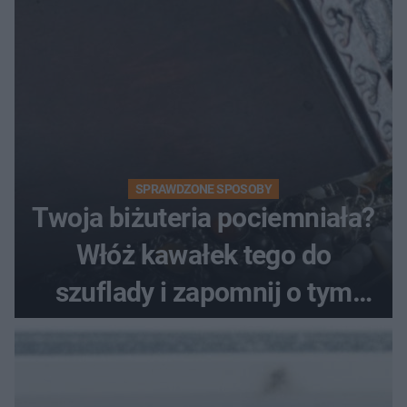
SPRAWDZONE SPOSOBY
Twoja biżuteria pociemniała?
Włóż kawałek tego do
szuflady i zapomnij o tym
problemie. Sposób na
pociemniałą biżuterię