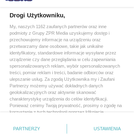
Drogi Użytkowniku,
My, naszych 1162 zaufanych partnerów oraz inne
Żaden utwór zamieszczony w serwisie nie może być powielany i
podmioty z Grupy ZPR Media uzyskujemy dostęp i
rozpowszechniany lub dalej rozpowszechniany w jakikolwiek sposób (w
tym także elektroniczny lub mechaniczny) na jakimkolwiek polu
przechowujemy informacje na urządzeniu oraz
eksploatacji w jakiejkolwiek formie, włącznie z umieszczaniem w Internecie
przetwarzamy dane osobowe, takie jak unikalne
bez pisemnej zgody właściciela praw. Jakiekolwiek użycie lub
wykorzystanie utworów w całości lub w części z naruszeniem prawa, tzn.
identyfikatory, standardowe informacje wysyłane przez
bez właściwej zgody, jest zabronione pod groźbą kary i może być ścigane
urządzenie czy dane przeglądania w celu zapewniania
prawnie.
spersonalizowanych reklam, wybór spersonalizowanych
treści, pomiar reklam i treści, badanie odbiorców oraz
ulepszanie usług. Za zgodą Użytkownika my i Zaufani
Partnerzy możemy używać dokładnych danych
geolokalizacyjnych oraz aktywnie skanować
charakterystykę urządzenia do celów identyfikacji.
O nas
Ponieważ cenimy Twoją prywatność, prosimy o zgodę na
korzystanie z tych technologii poprzez kliknięcie
Informacje prawne
„Akceptuję”. Zgoda jest dobrowolna i zawsze możesz ją
zmienić/wycofać klikając przycisk ustawień prywatności
Nasze serwisy
PARTNERZY
USTAWIENIA
znajdujący się w lewym dolnym rogu strony
. Niektóre