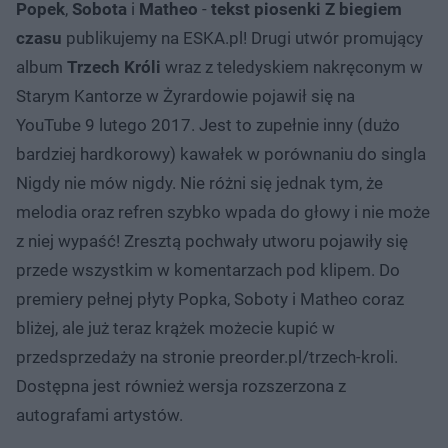
Popek
,
Sobota
i
Matheo
-
tekst piosenki Z biegiem
czasu
publikujemy na ESKA.pl! Drugi utwór promujący
album
Trzech Króli
wraz z teledyskiem nakręconym w
Starym Kantorze w Żyrardowie
pojawił się na
YouTube 9 lutego 2017. Jest to zupełnie inny (dużo
bardziej hardkorowy) kawałek w porównaniu do singla
Nigdy nie mów nigdy. Nie różni się jednak tym, że
melodia oraz refren szybko wpada do głowy i nie może
z niej wypaść! Zresztą pochwały utworu pojawiły się
przede wszystkim w komentarzach pod klipem. Do
premiery pełnej płyty Popka, Soboty i Matheo coraz
bliżej, ale już teraz krążek możecie kupić w
przedsprzedaży na stronie preorder.pl/trzech-kroli.
Dostępna jest również wersja rozszerzona z
autografami artystów.