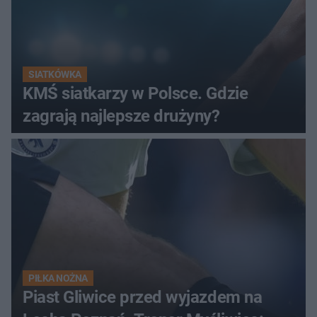
SIATKÓWKA
KMŚ siatkarzy w Polsce. Gdzie
zagrają najlepsze drużyny?
PIŁKA NOŻNA
Piast Gliwice przed wyjazdem na