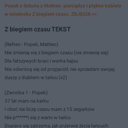
Popek x Sobota x Matheo: pieniądze i piękne kobiety
w teledysku Z biegiem czasu. ZDJĘCIA >>
Z biegiem czasu TEKST
(Refren - Popek, Matheo)
Nie zmienię się z biegiem czasu (nie zmienię się)
Dla fałszywych braci i worka hajsu
Nie odwrócę się od przyjaciół, nie sprzedam swojej
duszy z diabłem w tańcu (x2)
(Zwrotka 1 - Popek)
37 lat mam na karku
I choć nie liczę czasu mam z 15 zegarków
Nie p******i się z wami w tańcu
Dopiero się zatrzyma, jak przerwie życia łańcuch