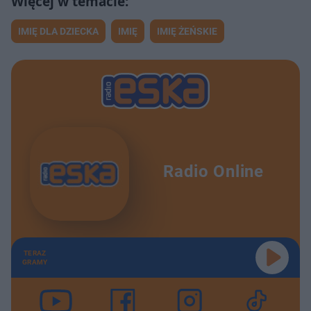
IMIĘ DLA DZIECKA
IMIĘ
IMIĘ ŻEŃSKIE
Radio Online
TERAZ
GRAMY