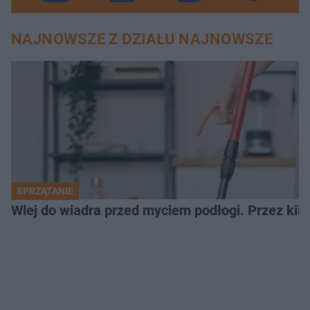
NAJNOWSZE Z DZIAŁU NAJNOWSZE
SPRZĄTANIE
Wlej do wiadra przed myciem podłogi. Przez kilk