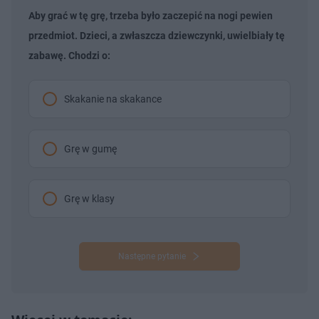
Aby grać w tę grę, trzeba było zaczepić na nogi pewien
przedmiot. Dzieci, a zwłaszcza dziewczynki, uwielbiały tę
zabawę. Chodzi o:
Skakanie na skakance
Grę w gumę
Grę w klasy
Następne pytanie