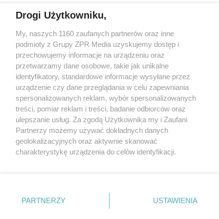
Drogi Użytkowniku,
My, naszych 1160 zaufanych partnerów oraz inne
Żaden utwór zamieszczony w serwisie nie może być powielany i
podmioty z Grupy ZPR Media uzyskujemy dostęp i
rozpowszechniany lub dalej rozpowszechniany w jakikolwiek sposób (w
przechowujemy informacje na urządzeniu oraz
tym także elektroniczny lub mechaniczny) na jakimkolwiek polu
eksploatacji w jakiejkolwiek formie, włącznie z umieszczaniem w
przetwarzamy dane osobowe, takie jak unikalne
Internecie bez pisemnej zgody właściciela praw. Jakiekolwiek użycie lub
identyfikatory, standardowe informacje wysyłane przez
wykorzystanie utworów w całości lub w części z naruszeniem prawa,
tzn. bez właściwej zgody, jest zabronione pod groźbą kary i może być
urządzenie czy dane przeglądania w celu zapewniania
ścigane prawnie.
spersonalizowanych reklam, wybór spersonalizowanych
treści, pomiar reklam i treści, badanie odbiorców oraz
ulepszanie usług. Za zgodą Użytkownika my i Zaufani
Partnerzy możemy używać dokładnych danych
geolokalizacyjnych oraz aktywnie skanować
charakterystykę urządzenia do celów identyfikacji.
Ponieważ cenimy Twoją prywatność, prosimy o zgodę na
O nas
korzystanie z tych technologii poprzez kliknięcie
Informacje prawne
„Akceptuję”. Zgoda jest dobrowolna i zawsze możesz ją
zmienić/wycofać klikając przycisk ustawień prywatności
PARTNERZY
USTAWIENIA
Nasze serwisy
znajdujący się w lewym dolnym rogu strony
. Niektóre
rodzaje przetwarzania danych nie wymagają zgody