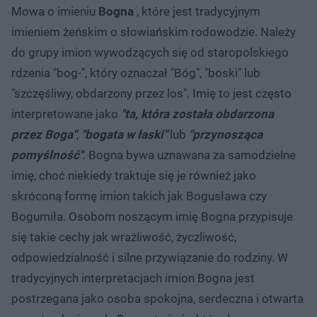
Mowa o imieniu
Bogna
, które jest tradycyjnym
imieniem żeńskim o słowiańskim rodowodzie. Należy
do grupy imion wywodzących się od staropolskiego
rdzenia "bog-", który oznaczał "Bóg", "boski" lub
"szczęśliwy, obdarzony przez los". Imię to jest często
interpretowane jako
"ta, która została obdarzona
przez Boga"
,
"bogata w łaski"
lub
"przynosząca
pomyślność"
. Bogna bywa uznawana za samodzielne
imię, choć niekiedy traktuje się je również jako
skróconą formę imion takich jak Bogusława czy
Bogumiła. Osobom noszącym imię Bogna przypisuje
się takie cechy jak wrażliwość, życzliwość,
odpowiedzialność i silne przywiązanie do rodziny. W
tradycyjnych interpretacjach imion Bogna jest
postrzegana jako osoba spokojna, serdeczna i otwarta