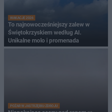
WAKACJE 2026
To najnowocześniejszy zalew w
Świętokrzyskiem według AI.
Unikalne molo i promenada
POŻAR W JASTRZĘBIU-ZDROJU