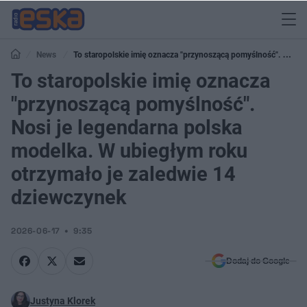
News
To staropolskie imię oznacza "przynoszącą pomyślność". Nosi
je legendarna polska modelka. W ubiegłym roku otrzymało je zaledwie 14
To staropolskie imię oznacza
dziewczynek
"przynoszącą pomyślność".
Nosi je legendarna polska
modelka. W ubiegłym roku
otrzymało je zaledwie 14
dziewczynek
2026-06-17
9:35
Dodaj do Google
Justyna Klorek