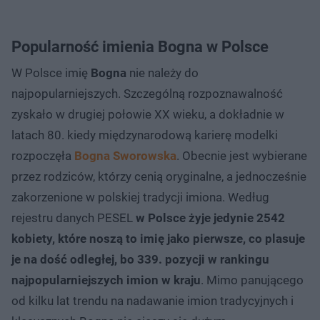
Popularność imienia Bogna w Polsce
W Polsce imię
Bogna
nie należy do
najpopularniejszych. Szczególną rozpoznawalność
zyskało w drugiej połowie XX wieku, a dokładnie w
latach 80. kiedy międzynarodową karierę modelki
rozpoczęła
Bogna Sworowska
. Obecnie jest wybierane
przez rodziców, którzy cenią oryginalne, a jednocześnie
zakorzenione w polskiej tradycji imiona. Według
rejestru danych PESEL
w Polsce żyje jedynie 2542
kobiety, które noszą to imię jako pierwsze, co plasuje
je na dość odległej, bo 339. pozycji w rankingu
najpopularniejszych imion w kraju
. Mimo panującego
od kilku lat trendu na nadawanie imion tradycyjnych i