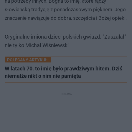
na potrzeby innych. Bogna to imię, które łączy
słowiańską tradycję z ponadczasowym pięknem. Jego
znaczenie nawiązuje do dobra, szczęścia i Bożej opieki.
Oryginalne imiona dzieci polskich gwiazd. "Zaszalał"
nie tylko Michał Wiśniewski
POLECANY ARTYKUŁ:
W latach 70. to imię było prawdziwym hitem. Dziś
niemalże nikt o nim nie pamięta