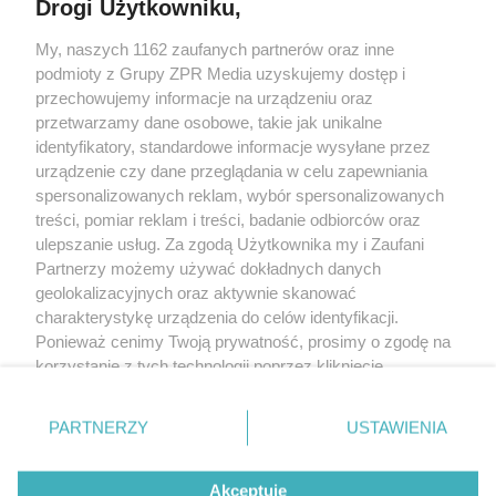
Drogi Użytkowniku,
My, naszych 1162 zaufanych partnerów oraz inne
Żaden utwór zamieszczony w serwisie nie może być powielany i
podmioty z Grupy ZPR Media uzyskujemy dostęp i
rozpowszechniany lub dalej rozpowszechniany w jakikolwiek sposób (w
tym także elektroniczny lub mechaniczny) na jakimkolwiek polu
przechowujemy informacje na urządzeniu oraz
eksploatacji w jakiejkolwiek formie, włącznie z umieszczaniem w Internecie
przetwarzamy dane osobowe, takie jak unikalne
bez pisemnej zgody właściciela praw. Jakiekolwiek użycie lub
wykorzystanie utworów w całości lub w części z naruszeniem prawa, tzn.
identyfikatory, standardowe informacje wysyłane przez
bez właściwej zgody, jest zabronione pod groźbą kary i może być ścigane
urządzenie czy dane przeglądania w celu zapewniania
prawnie.
spersonalizowanych reklam, wybór spersonalizowanych
treści, pomiar reklam i treści, badanie odbiorców oraz
ulepszanie usług. Za zgodą Użytkownika my i Zaufani
Partnerzy możemy używać dokładnych danych
geolokalizacyjnych oraz aktywnie skanować
charakterystykę urządzenia do celów identyfikacji.
Ponieważ cenimy Twoją prywatność, prosimy o zgodę na
O nas
korzystanie z tych technologii poprzez kliknięcie
Informacje prawne
„Akceptuję”. Zgoda jest dobrowolna i zawsze możesz ją
zmienić/wycofać klikając przycisk ustawień prywatności
Nasze serwisy
PARTNERZY
USTAWIENIA
znajdujący się w lewym dolnym rogu strony
. Niektóre
rodzaje przetwarzania danych nie wymagają zgody
© 2026 Grupa ZPR Media
Akceptuję
użytkownika, ale masz prawo sprzeciwić się takiemu