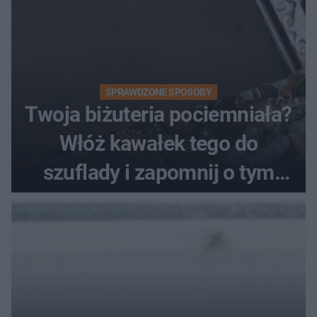
SPRAWDZONE SPOSOBY
Twoja biżuteria pociemniała?
Włóż kawałek tego do
szuflady i zapomnij o tym
problemie. Sposób na
pociemniałą biżuterię