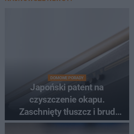
DOMOWE PORADY
Japoński patent na
czyszczenie okapu.
Zaschnięty tłuszcz i brud
znikną bez szorowania