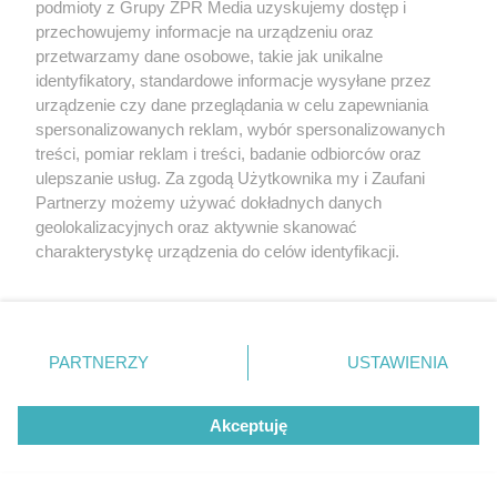
podmioty z Grupy ZPR Media uzyskujemy dostęp i
rozpowszechniany lub dalej rozpowszechniany w jakikolwiek sposób (w
tym także elektroniczny lub mechaniczny) na jakimkolwiek polu
przechowujemy informacje na urządzeniu oraz
eksploatacji w jakiejkolwiek formie, włącznie z umieszczaniem w
przetwarzamy dane osobowe, takie jak unikalne
Internecie bez pisemnej zgody właściciela praw. Jakiekolwiek użycie lub
identyfikatory, standardowe informacje wysyłane przez
wykorzystanie utworów w całości lub w części z naruszeniem prawa,
tzn. bez właściwej zgody, jest zabronione pod groźbą kary i może być
urządzenie czy dane przeglądania w celu zapewniania
ścigane prawnie.
spersonalizowanych reklam, wybór spersonalizowanych
treści, pomiar reklam i treści, badanie odbiorców oraz
ulepszanie usług. Za zgodą Użytkownika my i Zaufani
Partnerzy możemy używać dokładnych danych
geolokalizacyjnych oraz aktywnie skanować
charakterystykę urządzenia do celów identyfikacji.
Ponieważ cenimy Twoją prywatność, prosimy o zgodę na
O nas
korzystanie z tych technologii poprzez kliknięcie
Informacje prawne
„Akceptuję”. Zgoda jest dobrowolna i zawsze możesz ją
zmienić/wycofać klikając przycisk ustawień prywatności
PARTNERZY
USTAWIENIA
Nasze serwisy
znajdujący się w lewym dolnym rogu strony
. Niektóre
rodzaje przetwarzania danych nie wymagają zgody
© 2026 Grupa ZPR Media
Akceptuję
użytkownika, ale masz prawo sprzeciwić się takiemu
przetwarzaniu. Preferencje będą miały zastosowanie tylko
na tej witrynie.