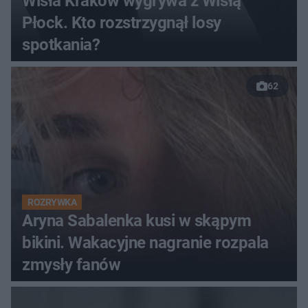
Wisła Kraków wygrywa z Wisłą
Płock. Kto rozstrzygnął losy
spotkania?
62
ROZRYWKA
Aryna Sabalenka kusi w skąpym
bikini. Wakacyjne nagranie rozpala
zmysły fanów