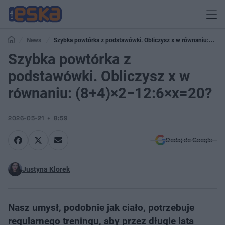
News
Szybka powtórka z podstawówki. Obliczysz x w równaniu:
(8+4)×2−12:6×x=20?
Szybka powtórka z
podstawówki. Obliczysz x w
równaniu: (8+4)×2−12:6×x=20?
2026-05-21
8:59
Dodaj do Google
Justyna Klorek
Nasz umysł, podobnie jak ciało, potrzebuje
regularnego treningu, aby przez długie lata