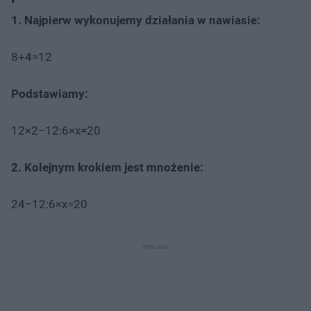
1. Najpierw wykonujemy działania w nawiasie:
8+4=12
Podstawiamy:
12×2−12:6×x=20
2. Kolejnym krokiem jest mnożenie:
24−12:6×x=20