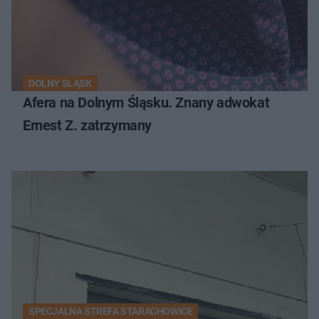
DOLNY ŚLĄSK
Afera na Dolnym Śląsku. Znany adwokat
Ernest Z. zatrzymany
SPECJALNA STREFA STARACHOWICE