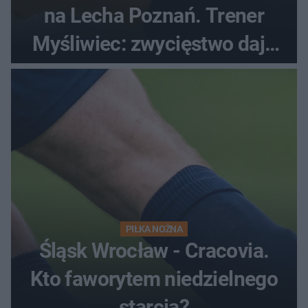
na Lecha Poznań. Trener
Myśliwiec: zwycięstwo daje
satysfakcję
PIŁKA NOŻNA
Śląsk Wrocław - Cracovia.
Kto faworytem niedzielnego
starcia?