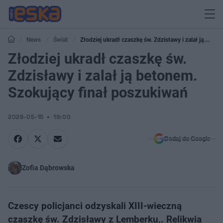
News
Świat
Złodziej ukradł czaszkę św. Zdzisławy i zalał ją
betonem. Szokujący finał poszukiwań
Złodziej ukradł czaszkę św.
Zdzisławy i zalał ją betonem.
Szokujący finał poszukiwań
2026-05-15
19:00
Dodaj do Google
Zofia Dąbrowska
Czescy policjanci odzyskali XIII-wieczną
czaszkę św. Zdzisławy z Lemberku,. Relikwia