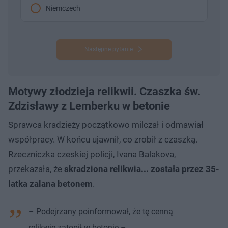
Niemczech
Następne pytanie
Motywy złodzieja relikwii. Czaszka św.
Zdzisławy z Lemberku w betonie
Sprawca kradzieży początkowo milczał i odmawiał
współpracy. W końcu ujawnił, co zrobił z czaszką.
Rzeczniczka czeskiej policji, Ivana Balakova,
przekazała, że
skradziona relikwia... została przez 35-
latka zalana betonem
.
– Podejrzany poinformował, że tę cenną
relikwię zatopił w betonie –