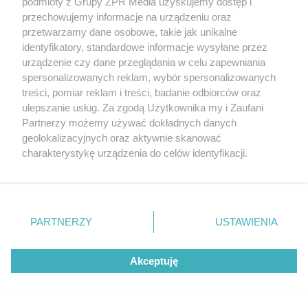
nielegalnych substancji
podmioty z Grupy ZPR Media uzyskujemy dostęp i
przechowujemy informacje na urządzeniu oraz
przetwarzamy dane osobowe, takie jak unikalne
ZOBACZ WIĘCEJ
identyfikatory, standardowe informacje wysyłane przez
urządzenie czy dane przeglądania w celu zapewniania
spersonalizowanych reklam, wybór spersonalizowanych
treści, pomiar reklam i treści, badanie odbiorców oraz
ulepszanie usług. Za zgodą Użytkownika my i Zaufani
Partnerzy możemy używać dokładnych danych
geolokalizacyjnych oraz aktywnie skanować
charakterystykę urządzenia do celów identyfikacji.
Ponieważ cenimy Twoją prywatność, prosimy o zgodę na
korzystanie z tych technologii poprzez kliknięcie
„Akceptuję”. Zgoda jest dobrowolna i zawsze możesz ją
zmienić/wycofać klikając przycisk ustawień prywatności
PARTNERZY
USTAWIENIA
znajdujący się w lewym dolnym rogu strony
. Niektóre
rodzaje przetwarzania danych nie wymagają zgody
Akceptuję
użytkownika, ale masz prawo sprzeciwić się takiemu
przetwarzaniu. Preferencje będą miały zastosowanie tylko
na tej witrynie.