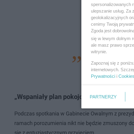
spersonalizowanych re
ulepszanie usług. Za
geolokalizacyjnych or
cenimy Twoją prywatno
Zgoda jest dobrowoln
się w lewym dolnym r
ale masz prawo sprzec
witrynie.
- Myślę, że zakładn
Zapoznaj się z poniż
wtorek. Prawdopod
internetowych. Szcze
Prywatności
i
Cookie
Planujemy wyruszyć
„Wspaniały plan pokojowy”
PARTNERZY
Podczas spotkania w Gabinecie Owalnym z prezyd
ramach porozumienia nikt nie będzie zmuszony do o
się z entuzjastycznym przyjęciem.