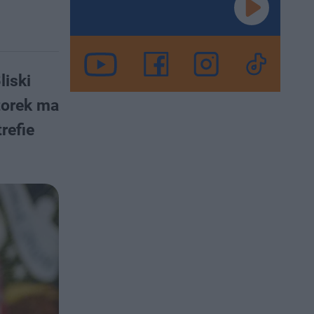
iski
torek ma
refie