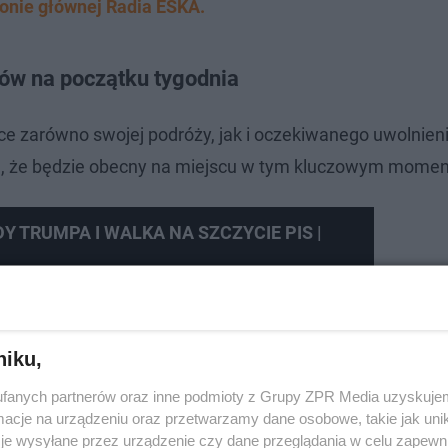
ronie głównej Radia ESKA.
ków na początku tygodnia
ce zarówno swojej podróży, jak i oczekiwanego uwolnien
, że będzie obecny na miejscu w tym kluczowym momen
DY TRUMPA I WALKA NA SZCZYCIE PIS |
niku,
fanych partnerów oraz inne podmioty z Grupy ZPR Media uzyskujem
cje na urządzeniu oraz przetwarzamy dane osobowe, takie jak unika
je wysyłane przez urządzenie czy dane przeglądania w celu zapewn