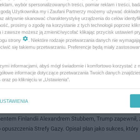
klam, wybór spersonalizowanych treści, pomiar reklam i treści, bad
 zgodą Użytkownika my i Zaufani Partnerzy możemy używać dokład
az aktywnie skanować charakterystykę urządzenia do celów identyfi
ść, prosimy o zgodę na korzystanie z tych technologii poprzez klikn
a i zawsze możesz ją zmienić/wycofać klikając przycisk ustawień pr
ogu strony
. Niektóre rodzaje przetwarzania danych nie wymagaj
iwić się takiemu przetwarzaniu. Preferencje będą miały zastosowanie
icy zostaną uwolnieni w poniedziałek albo we
szymi informacjami, abyś mógł świadomie i komfortowo korzystać z
obnie będę tam. Mam taką nadzieję.
gółowe informacje dotyczące przetwarzania Twoich danych znajdzi
s
oraz po kliknięciu w „Ustawienia”.
 jakoś w niedzielę
- powiedział Trump.
USTAWIENIA
entem Finlandii Alexandrem Stubbem, Trump zapewnił, 
puszczenia Strefy Gazy. Opisał plan jako sukces, który