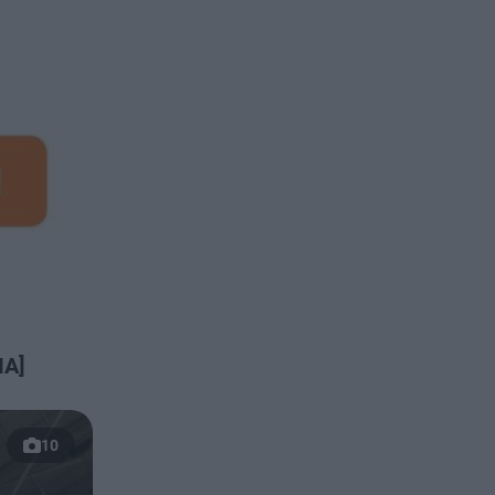
IA]
10