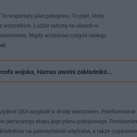
 To wspaniały plan pokojowy. To plan, który
z wszystkich. Ludzie tańczą na ulicach w
niesamowite. Nigdy wcześniej czegoś takiego
ał.
wycofa wojska, Hamas uwolni zakładnikó…
prezydent USA wygłosił w środę wieczorem. Poinformował
ęcie pierwszego etapu jego planu pokojowego. Porozumie
kładników na palestyńskich więźniów, a także częściow