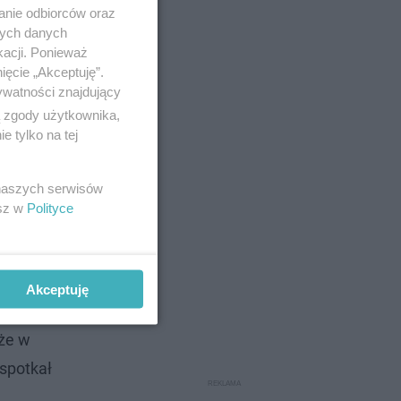
anie odbiorców oraz
nych danych
kacji. Ponieważ
ięcie „Akceptuję”.
ywatności znajdujący
ą zgody użytkownika,
 tylko na tej
 naszych serwisów
esz w
Polityce
Akceptuję
że w
 spotkał