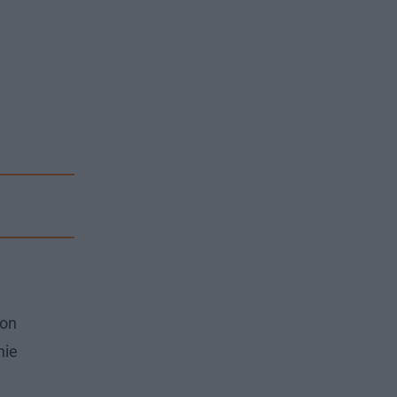
 on
nie
e