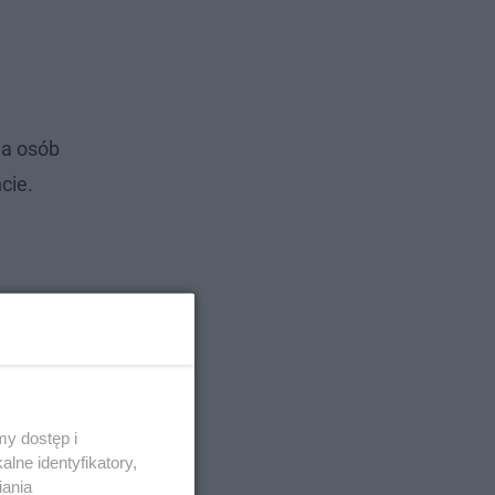
ia osób
cie.
y dostęp i
lne identyfikatory,
iania