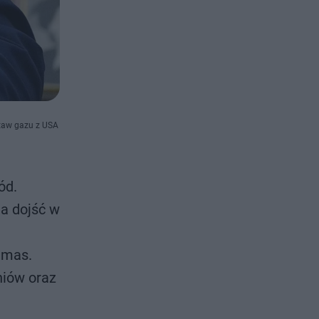
staw gazu z USA
ód.
a dojść w
Hamas.
niów oraz