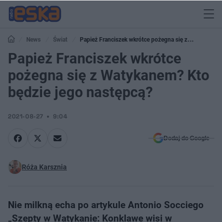
News
Świat
Papież Franciszek wkrótce pożegna się z
Watykanem? Kto będzie jego następcą?
Papież Franciszek wkrótce
pożegna się z Watykanem? Kto
będzie jego następcą?
2021-08-27
9:04
Dodaj do Google
Róża Karsznia
Nie milkną echa po artykule Antonio Socciego
„Szepty w Watykanie: Konklawe wisi w