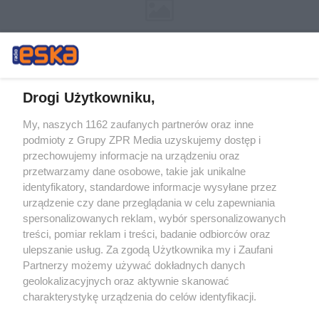
Drogi Użytkowniku,
My, naszych 1162 zaufanych partnerów oraz inne
Żaden utwór zamieszczony w serwisie nie może być powielany i
podmioty z Grupy ZPR Media uzyskujemy dostęp i
rozpowszechniany lub dalej rozpowszechniany w jakikolwiek sposób (w
tym także elektroniczny lub mechaniczny) na jakimkolwiek polu
przechowujemy informacje na urządzeniu oraz
eksploatacji w jakiejkolwiek formie, włącznie z umieszczaniem w
przetwarzamy dane osobowe, takie jak unikalne
Internecie bez pisemnej zgody właściciela praw. Jakiekolwiek użycie lub
identyfikatory, standardowe informacje wysyłane przez
wykorzystanie utworów w całości lub w części z naruszeniem prawa,
tzn. bez właściwej zgody, jest zabronione pod groźbą kary i może być
urządzenie czy dane przeglądania w celu zapewniania
ścigane prawnie.
spersonalizowanych reklam, wybór spersonalizowanych
treści, pomiar reklam i treści, badanie odbiorców oraz
ulepszanie usług. Za zgodą Użytkownika my i Zaufani
Partnerzy możemy używać dokładnych danych
geolokalizacyjnych oraz aktywnie skanować
charakterystykę urządzenia do celów identyfikacji.
Ponieważ cenimy Twoją prywatność, prosimy o zgodę na
O nas