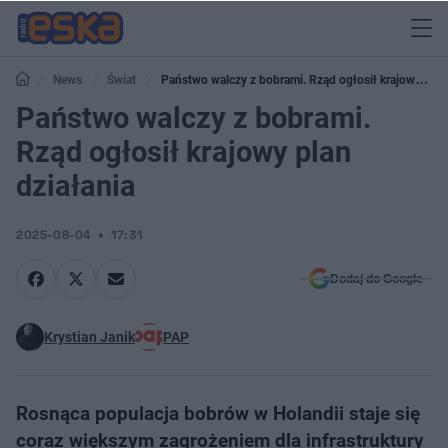
News
Świat
Państwo walczy z bobrami. Rząd ogłosił krajowy
plan działania
Państwo walczy z bobrami.
Rząd ogłosił krajowy plan
działania
2025-08-04
17:31
Dodaj do Google
Krystian Janik
PAP
Rosnąca populacja bobrów w Holandii staje się
coraz większym zagrożeniem dla infrastruktury