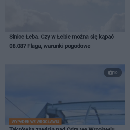
Sinice Łeba. Czy w Łebie można się kąpać
08.08? Flaga, warunki pogodowe
10
WYPADEK WE WROCŁAWIU
Taksówka zawisła nad Odrą we Wrocławiu.