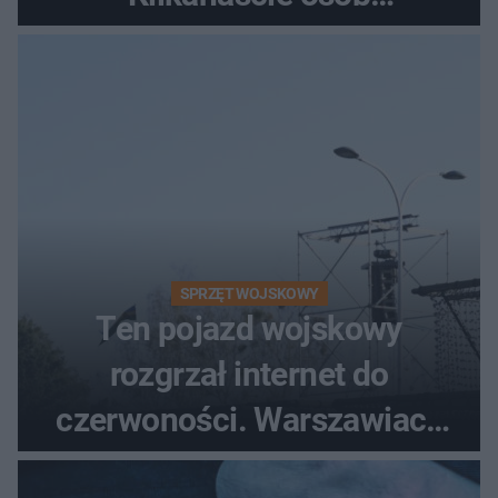
poszkodowanych, lądował
śmigłowiec LPR
SPRZĘT WOJSKOWY
Ten pojazd wojskowy
rozgrzał internet do
czerwoności. Warszawiacy
pytali, czy to Mad Max!