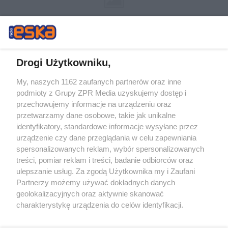
Drogi Użytkowniku,
My, naszych 1162 zaufanych partnerów oraz inne
Żaden utwór zamieszczony w serwisie nie może być powielany i
podmioty z Grupy ZPR Media uzyskujemy dostęp i
rozpowszechniany lub dalej rozpowszechniany w jakikolwiek sposób (w
przechowujemy informacje na urządzeniu oraz
tym także elektroniczny lub mechaniczny) na jakimkolwiek polu
eksploatacji w jakiejkolwiek formie, włącznie z umieszczaniem w
przetwarzamy dane osobowe, takie jak unikalne
Internecie bez pisemnej zgody właściciela praw. Jakiekolwiek użycie lub
identyfikatory, standardowe informacje wysyłane przez
wykorzystanie utworów w całości lub w części z naruszeniem prawa,
tzn. bez właściwej zgody, jest zabronione pod groźbą kary i może być
urządzenie czy dane przeglądania w celu zapewniania
ścigane prawnie.
spersonalizowanych reklam, wybór spersonalizowanych
treści, pomiar reklam i treści, badanie odbiorców oraz
ulepszanie usług. Za zgodą Użytkownika my i Zaufani
Partnerzy możemy używać dokładnych danych
geolokalizacyjnych oraz aktywnie skanować
charakterystykę urządzenia do celów identyfikacji.
Ponieważ cenimy Twoją prywatność, prosimy o zgodę na
O nas
korzystanie z tych technologii poprzez kliknięcie