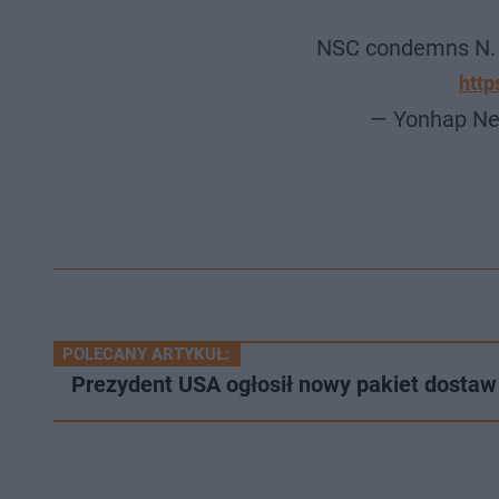
NSC condemns N. Ko
http
— Yonhap N
POLECANY ARTYKUŁ:
Prezydent USA ogłosił nowy pakiet dostaw 