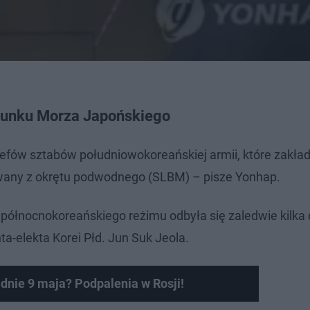
erunku Morza Japońskiego
efów sztabów południowokoreańskiej armii, które zakład
iwany z okrętu podwodnego (SLBM) – pisze Yonhap.
północnokoreańskiego reżimu odbyła się zaledwie kilka 
a-elekta Korei Płd. Jun Suk Jeola.
nie 9 maja? Podpalenia w Rosji!