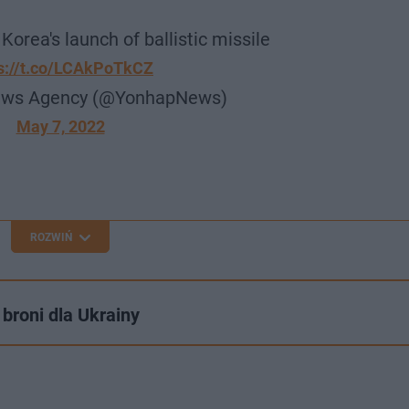
rea's launch of ballistic missile
s://t.co/LCAkPoTkCZ
ews Agency (@YonhapNews)
May 7, 2022
ROZWIŃ
broni dla Ukrainy