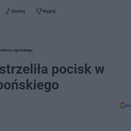
Słuchaj
Wygraj
ku Morza Japońskiego
trzeliła pocisk w
pońskiego
Do