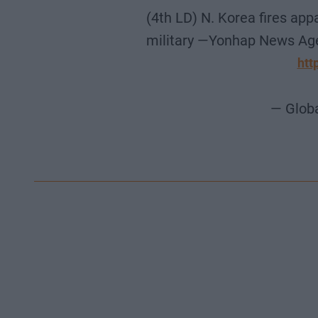
(4th LD) N. Korea fires app
military —Yonhap News Ag
htt
— Globa