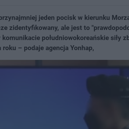
przynajmniej jeden pocisk w kierunku Morz
cze zidentyfikowany, ale jest to "prawdopod
w komunikacie południowokoreańskie siły zb
m roku – podaje agencja Yonhap,