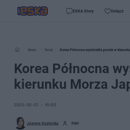
ESKA Story
Dołącz
News
Świat
Korea Północna wystrzeliła pocisk w kierun
Korea Północna wys
kierunku Morza Ja
2022-05-07
10:52
Joanna Szatecka
PAP.