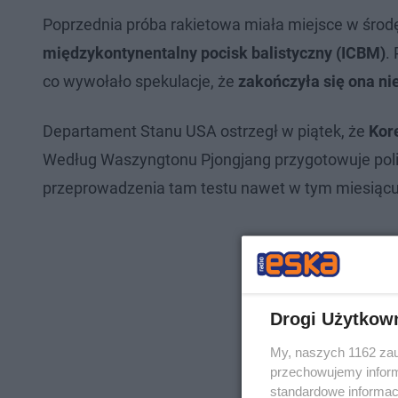
Poprzednia próba rakietowa miała miejsce w środę
międzykontynentalny pocisk balistyczny (ICBM)
.
co wywołało spekulacje, że
zakończyła się ona n
Departament Stanu USA ostrzegł w piątek, że
Kor
Według Waszyngtonu Pjongjang przygotowuje polig
przeprowadzenia tam testu nawet w tym miesiącu”
Drogi Użytkow
My, naszych 1162 zau
przechowujemy informa
standardowe informac