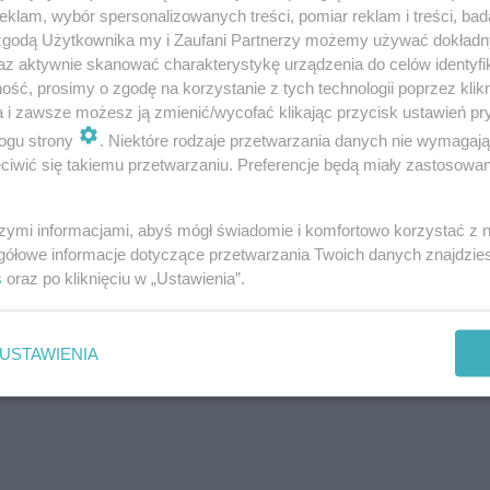
klam, wybór spersonalizowanych treści, pomiar reklam i treści, bad
 zgodą Użytkownika my i Zaufani Partnerzy możemy używać dokład
az aktywnie skanować charakterystykę urządzenia do celów identyfi
ść, prosimy o zgodę na korzystanie z tych technologii poprzez klikn
a i zawsze możesz ją zmienić/wycofać klikając przycisk ustawień pr
ogu strony
. Niektóre rodzaje przetwarzania danych nie wymagaj
i komunikatami Pjongjangu. Przywódca Korei Płn.
Kim Dzo
iwić się takiemu przetwarzaniu. Preferencje będą miały zastosowanie
ział, że jego kraj będzie rozwijał swoje zdolności nukle
zającego.
szymi informacjami, abyś mógł świadomie i komfortowo korzystać z
gółowe informacje dotyczące przetwarzania Twoich danych znajdzi
ia podziemne tunele na poligonie w Punggje-ri, który zam
s
oraz po kliknięciu w „Ustawienia”.
trwających wówczas negocjacji z USA. Na poligonie tym
 prób jądrowych Korei Płn.
, z których ostatnia miała m
USTAWIENIA