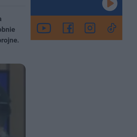
a
obnie
rojne.