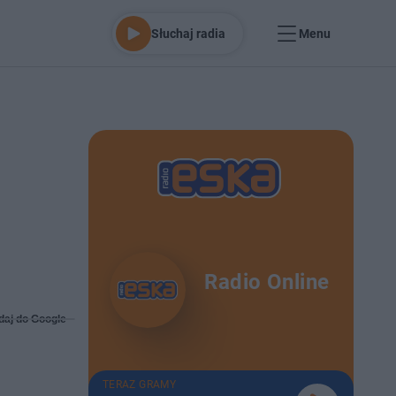
Słuchaj radia
Menu
Radio Online
daj do Google
TERAZ GRAMY