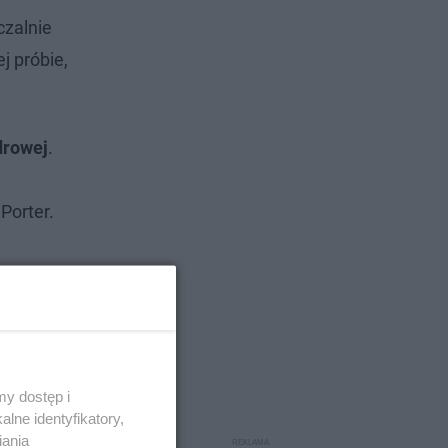
czalnie
j próbie,
drowej
.
Porter.
y dostęp i
lne identyfikatory,
iania