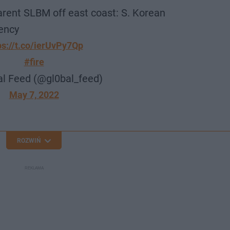
arent SLBM off east coast: S. Korean
ency
ps://t.co/ierUvPy7Qp
#fire
l Feed (@gl0bal_feed)
May 7, 2022
ROZWIŃ