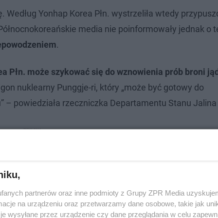
. Według Yonhap Korea Płn. wystrzeliła wtedy przypusz
 Północnokoreańskie media nie poinformowały jednak o te
iepowodzeniem
.
ea Płn. może szykować się do wznowienia prób broni ją
on nuklearny Punggje-ri, który „może być gotowy do
 – powiedziała rzeczniczka Departamentu Stanu Jalina 
niku,
fanych partnerów oraz inne podmioty z Grupy ZPR Media uzyskujem
cje na urządzeniu oraz przetwarzamy dane osobowe, takie jak unika
je wysyłane przez urządzenie czy dane przeglądania w celu zapewn