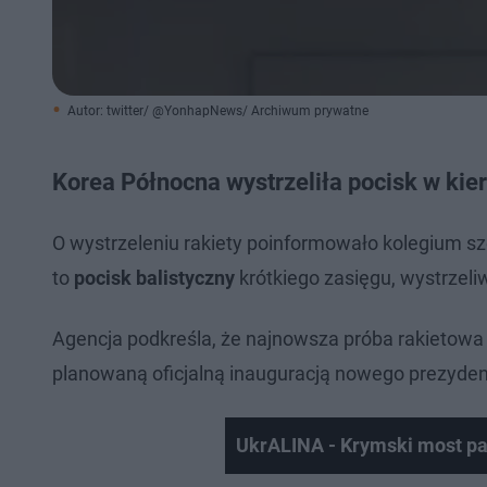
Autor: twitter/ @YonhapNews/ Archiwum prywatne
Korea Północna wystrzeliła pocisk w ki
O wystrzeleniu rakiety poinformowało kolegium sz
to
pocisk balistyczny
krótkiego zasięgu, wystrzel
Agencja podkreśla, że najnowsza próba rakietowa 
planowaną oficjalną inauguracją nowego prezydent
UkrALINA - Krymski most pad