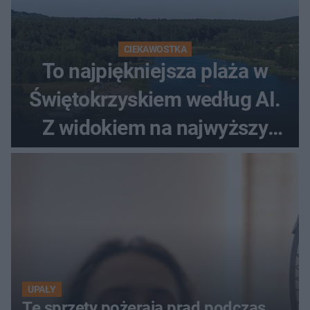
CIEKAWOSTKA
To najpiękniejsza plaża w
Świętokrzyskiem według AI.
Z widokiem na najwyższy
szczyt Gór Świętokrzyskich
UPAŁY
Te sprzęty pożerają prąd podczas