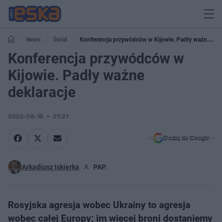
News
Świat
Konferencja przywódców w Kijowie. Padły ważne
deklaracje
Konferencja przywódców w
Kijowie. Padły ważne
deklaracje
2022-06-16
21:21
Dodaj do Google
Arkadiusz Iskierka
PAP.
Rosyjska agresja wobec Ukrainy to agresja
wobec całej Europy; im więcej broni dostaniemy