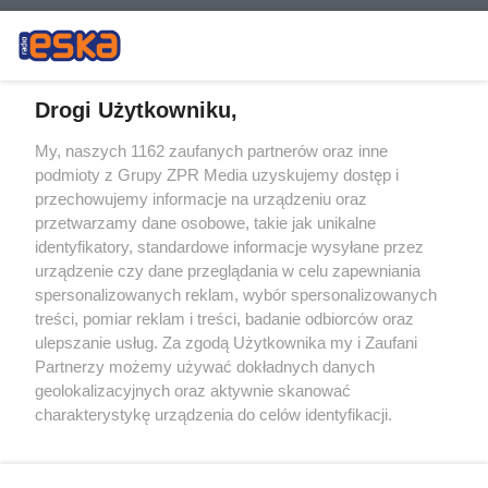
Drogi Użytkowniku,
My, naszych 1162 zaufanych partnerów oraz inne
Żaden utwór zamieszczony w serwisie nie może być powielany i
podmioty z Grupy ZPR Media uzyskujemy dostęp i
rozpowszechniany lub dalej rozpowszechniany w jakikolwiek sposób (w
tym także elektroniczny lub mechaniczny) na jakimkolwiek polu
przechowujemy informacje na urządzeniu oraz
eksploatacji w jakiejkolwiek formie, włącznie z umieszczaniem w
przetwarzamy dane osobowe, takie jak unikalne
Internecie bez pisemnej zgody właściciela praw. Jakiekolwiek użycie lub
identyfikatory, standardowe informacje wysyłane przez
wykorzystanie utworów w całości lub w części z naruszeniem prawa,
tzn. bez właściwej zgody, jest zabronione pod groźbą kary i może być
urządzenie czy dane przeglądania w celu zapewniania
ścigane prawnie.
spersonalizowanych reklam, wybór spersonalizowanych
treści, pomiar reklam i treści, badanie odbiorców oraz
ulepszanie usług. Za zgodą Użytkownika my i Zaufani
Partnerzy możemy używać dokładnych danych
geolokalizacyjnych oraz aktywnie skanować
charakterystykę urządzenia do celów identyfikacji.
Ponieważ cenimy Twoją prywatność, prosimy o zgodę na
O nas
korzystanie z tych technologii poprzez kliknięcie
Informacje prawne
„Akceptuję”. Zgoda jest dobrowolna i zawsze możesz ją