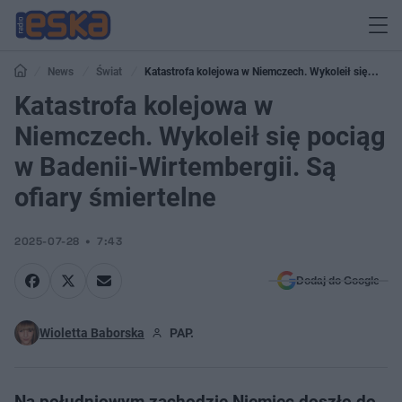
News
Świat
Katastrofa kolejowa w Niemczech. Wykoleił się
pociąg w Badenii-Wirtembergii. Są ofiary śmiertelne
Katastrofa kolejowa w
Niemczech. Wykoleił się pociąg
w Badenii-Wirtembergii. Są
ofiary śmiertelne
2025-07-28
7:43
Dodaj do Google
Wioletta Baborska
PAP.
Na południowym zachodzie Niemiec doszło do