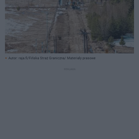
Autor: raja.fi/Fińska Straż Graniczna/ Materiały prasowe