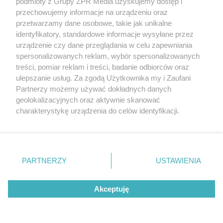
podmioty z Grupy ZPR Media uzyskujemy dostęp i
przechowujemy informacje na urządzeniu oraz
przetwarzamy dane osobowe, takie jak unikalne
identyfikatory, standardowe informacje wysyłane przez
urządzenie czy dane przeglądania w celu zapewniania
spersonalizowanych reklam, wybór spersonalizowanych
treści, pomiar reklam i treści, badanie odbiorców oraz
ulepszanie usług. Za zgodą Użytkownika my i Zaufani
Partnerzy możemy używać dokładnych danych
geolokalizacyjnych oraz aktywnie skanować
charakterystykę urządzenia do celów identyfikacji.
Ponieważ cenimy Twoją prywatność, prosimy o zgodę na
korzystanie z tych technologii poprzez kliknięcie
„Akceptuję”. Zgoda jest dobrowolna i zawsze możesz ją
Żaden utwór zamieszczony w serwisie nie może być powielany i
zmienić/wycofać klikając przycisk ustawień prywatności
rozpowszechniany lub dalej rozpowszechniany w jakikolwiek sposób (w
PARTNERZY
USTAWIENIA
tym także elektroniczny lub mechaniczny) na jakimkolwiek polu
znajdujący się w lewym dolnym rogu strony
. Niektóre
eksploatacji w jakiejkolwiek formie, włącznie z umieszczaniem w
rodzaje przetwarzania danych nie wymagają zgody
Internecie bez pisemnej zgody właściciela praw. Jakiekolwiek użycie lub
wykorzystanie utworów w całości lub w części z naruszeniem prawa,
Akceptuję
użytkownika, ale masz prawo sprzeciwić się takiemu
tzn. bez właściwej zgody, jest zabronione pod groźbą kary i może być
przetwarzaniu. Preferencje będą miały zastosowanie tylko
ścigane prawnie.
na tej witrynie.