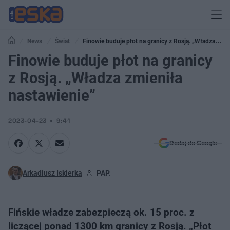
News
Świat
Finowie buduje płot na granicy z Rosją. „Władza
zmieniła nastawienie”
Finowie buduje płot na granicy
z Rosją. „Władza zmieniła
nastawienie”
2023-04-23
9:41
Dodaj do Google
Arkadiusz Iskierka
PAP.
Fińskie władze zabezpieczą ok. 15 proc. z
liczącej ponad 1300 km granicy z Rosją. „Płot