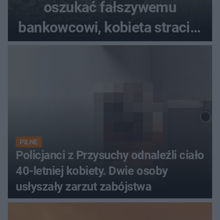
oszukać fałszywemu
bankowcowi, kobieta straciła
blisko 40 tys. zł
PILNE
Policjanci z Przysuchy odnaleźli ciało
40-letniej kobiety. Dwie osoby
usłyszały zarzut zabójstwa