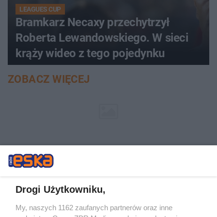
LEAGUES CUP
Bramkarz Necaxy przechytrzył
Roberta Lewandowskiego. W sieci
krąży wideo z tego pojedynku
ZOBACZ WIĘCEJ
Drogi Użytkowniku,
My, naszych 1162 zaufanych partnerów oraz inne