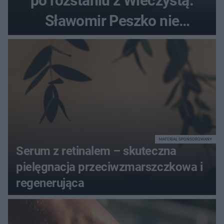
po rozstaniu z Wieczystą.
Sławomir Peszko nie
dotrzymał słowa?
MATERIAŁ SPONSOROWANY
Serum z retinalem – skuteczna
pielęgnacja przeciwzmarszczkowa i
regenerująca