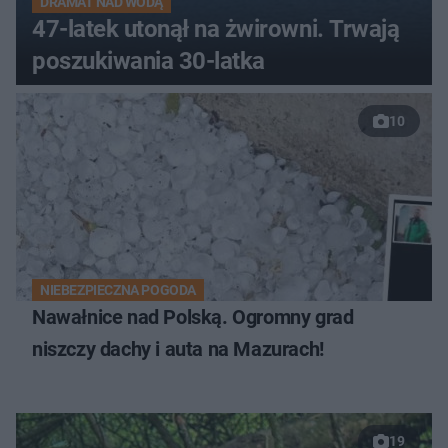
DRAMAT NAD WODĄ
47-latek utonął na żwirowni. Trwają
poszukiwania 30-latka
10
NIEBEZPIECZNA POGODA
Nawałnice nad Polską. Ogromny grad
niszczy dachy i auta na Mazurach!
19