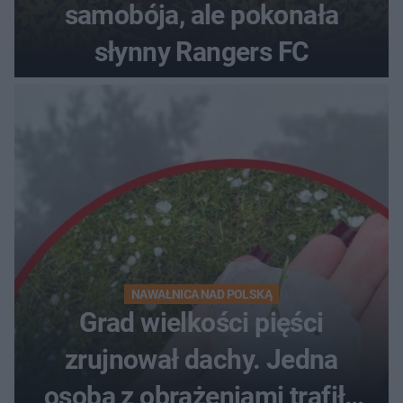
samobója, ale pokonała
słynny Rangers FC
NAWAŁNICA NAD POLSKĄ
Grad wielkości pięści
zrujnował dachy. Jedna
osoba z obrażeniami trafiła