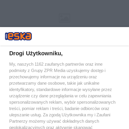
Drogi Użytkowniku,
My, naszych 1162 zaufanych partnerów oraz inne
Żaden utwór zamieszczony w serwisie nie może być powielany i
podmioty z Grupy ZPR Media uzyskujemy dostęp i
rozpowszechniany lub dalej rozpowszechniany w jakikolwiek sposób (w
przechowujemy informacje na urządzeniu oraz
tym także elektroniczny lub mechaniczny) na jakimkolwiek polu
eksploatacji w jakiejkolwiek formie, włącznie z umieszczaniem w
przetwarzamy dane osobowe, takie jak unikalne
Internecie bez pisemnej zgody właściciela praw. Jakiekolwiek użycie lub
identyfikatory, standardowe informacje wysyłane przez
wykorzystanie utworów w całości lub w części z naruszeniem prawa,
tzn. bez właściwej zgody, jest zabronione pod groźbą kary i może być
urządzenie czy dane przeglądania w celu zapewniania
ścigane prawnie.
spersonalizowanych reklam, wybór spersonalizowanych
treści, pomiar reklam i treści, badanie odbiorców oraz
ulepszanie usług. Za zgodą Użytkownika my i Zaufani
Partnerzy możemy używać dokładnych danych
geolokalizacyjnych oraz aktywnie skanować