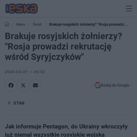
News
Świat
Brakuje rosyjskich żołnierzy? "Rosja prowadzi
rekrutację wśród Syryjczyków"
Brakuje rosyjskich żołnierzy?
"Rosja prowadzi rekrutację
wśród Syryjczyków"
2022-03-07
20:32
Dodaj do Google
STAN
Jak informuje Pentagon, do Ukrainy wkroczyły
już niemal wszystkie rosyjskie wojska