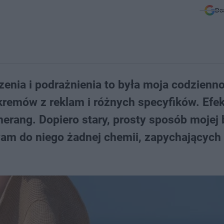
Do
zenia i podrażnienia to była moja codzienn
emów z reklam i różnych specyfików. Efek
merang. Dopiero stary, prosty sposób mojej 
wam do niego żadnej chemii, zapychających