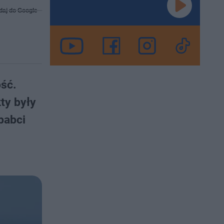
daj do Google
ość.
ty były
babci