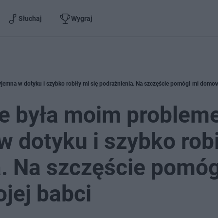
Słuchaj
Wygraj
e była moim problem
w dotyku i szybko robi
a. Na szczęście pomóg
ej babci