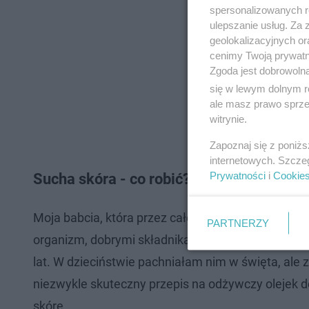
spersonalizowanych re
ulepszanie usług. Za
geolokalizacyjnych or
cenimy Twoją prywatno
Zgoda jest dobrowoln
się w lewym dolnym r
ale masz prawo sprzec
witrynie.
Zapoznaj się z poniż
internetowych. Szcze
Prywatności
i
Cookie
Sucha skóra - co robić?
Moja babcia, która przez całe życie opierała się n
PARTNERZY
organizm, dobrymi składnikami, a nie chemią. Wt
lat. W dzieciństwie pachniałam nim w święta, ale 
niezwykle skuteczny przepis na odżywczy olejek do
skórę.