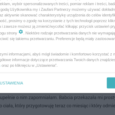
klam, wybór spersonalizowanych treści, pomiar reklam i treści, bad
 zgodą Użytkownika my i Zaufani Partnerzy możemy używać dokład
az aktywnie skanować charakterystykę urządzenia do celów identyfi
ść, prosimy o zgodę na korzystanie z tych technologii poprzez klikn
a i zawsze możesz ją zmienić/wycofać klikając przycisk ustawień pr
ogu strony
. Niektóre rodzaje przetwarzania danych nie wymagaj
iwić się takiemu przetwarzaniu. Preferencje będą miały zastosowanie
szymi informacjami, abyś mógł świadomie i komfortowo korzystać z
gółowe informacje dotyczące przetwarzania Twoich danych znajdzi
s
oraz po kliknięciu w „Ustawienia”.
a naturalnych metodach, powtarzała, że skórę odżywić, ja
USTAWIENIA
edy przypomniała mi o domowym olejku, który sama sto
zupełnie o nim zapomniałam. Babcia przekazała mi prosty
 ciała, który przygotowuję teraz co miesiąc i który odmi