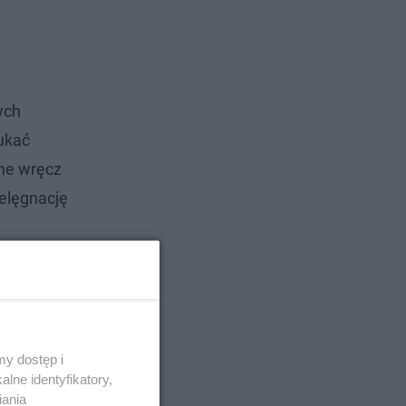
ych
zukać
ne wręcz
ielęgnację
ia do
y dostęp i
lne identyfikatory,
iania