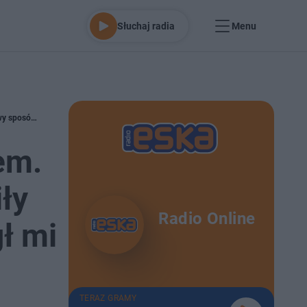
Słuchaj radia
Menu
Sucha skóra zawsze była moim problemem. Była nieprzyjemna w dotyku i szybko robiły mi się podrażnienia. Na szczęście pomógł mi domowy sposób mojej babci
em.
ły
Radio Online
ł mi
TERAZ GRAMY