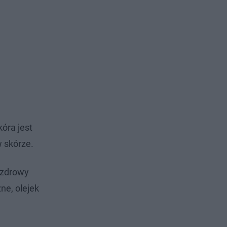
óra jest
w skórze.
a zdrowy
ne, olejek