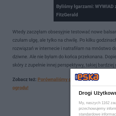
Byliśmy łgarzami: WYWIAD z
FitzGerald
Wtedy zaczęłam obsesyjnie testować nowe balsamy
czułam ulgę, ale tylko na chwilę. Po kilku godzi
rozwiązań w internecie i natrafiłam na mnóstwo
dziwne. Ale nie byłam do końca przekonana. Dopie
skóry z zupełnie innej perspektywy, takiej bardziej
Zobacz też:
Porównaliśmy ceny produktów IKEA dzi
ogrodu!
Drogi Użytkow
My, naszych 1162 zau
przechowujemy informa
standardowe informac