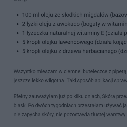
100 ml oleju ze słodkich migdałów (bazowy
2 łyżki oleju z awokado (bogaty w witaminy
1 łyżeczka naturalnej witaminy E (działa
5 kropli olejku lawendowego (działa kojąc
5 kropli olejku z drzewa herbacianego (dz
Wszystko mieszam w ciemnej buteleczce z pipetą l
jeszcze lekko wilgotna. Taki sposób aplikacji spraw
Efekty zauważyłam już po kilku dniach, Skóra prze
blask. Po dwóch tygodniach przestałam używać jak
nie zapycha skóry, nie pozostawia tłustej warstwy 