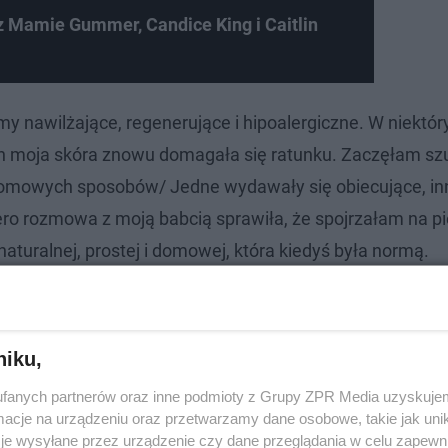
 Mamie Gummer, Candice King i Caitlin
 nawilżające, regenerujące i hipoalergiczne. W niektór
nach moja skóra znowu domagała się ratunku. Zaczęłam s
 domowych sposobów/ Jedne wydawały się obiecujące, in
ro rozmowa z moją babcią sprawiła, że spojrzałam na p
 naturalnej, prostej i domowej, która kiedyś była normą.
ś i w 1997 roku. Nie uwierzysz, ile kosztowały akcesor
niku,
fanych partnerów oraz inne podmioty z Grupy ZPR Media uzyskujem
cje na urządzeniu oraz przetwarzamy dane osobowe, takie jak unika
je wysyłane przez urządzenie czy dane przeglądania w celu zapewn