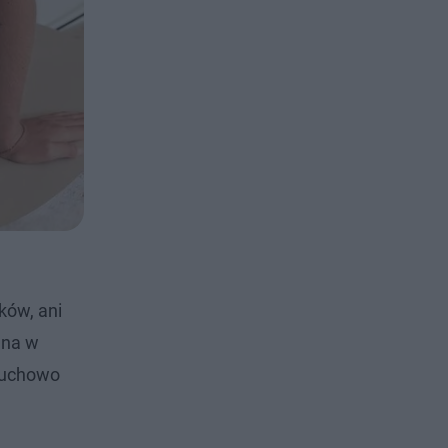
ków, ani
mna w
druchowo