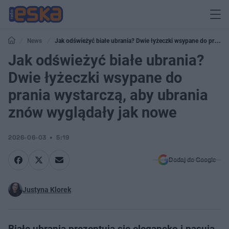
News
Jak odświeżyć białe ubrania? Dwie łyżeczki wsypane do prania
wystarczą, aby ubrania znów wyglądały jak nowe
Jak odświeżyć białe ubrania?
Dwie łyżeczki wsypane do
prania wystarczą, aby ubrania
znów wyglądały jak nowe
2026-06-03
5:19
Dodaj do Google
Justyna Klorek
Białe ubrania prezentują się elegancko i pasują