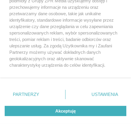
podmioty z Grupy ZPR Media uzyskujemy dostęp i
przechowujemy informacje na urządzeniu oraz
przetwarzamy dane osobowe, takie jak unikalne
identyfikatory, standardowe informacje wysyłane przez
urządzenie czy dane przeglądania w celu zapewniania
spersonalizowanych reklam, wybór spersonalizowanych
treści, pomiar reklam i treści, badanie odbiorców oraz
ulepszanie usług. Za zgodą Użytkownika my i Zaufani
Partnerzy możemy używać dokładnych danych
geolokalizacyjnych oraz aktywnie skanować
Żaden utwór zamieszczony w serwisie nie może być powielany i
charakterystykę urządzenia do celów identyfikacji.
rozpowszechniany lub dalej rozpowszechniany w jakikolwiek sposób (w
Ponieważ cenimy Twoją prywatność, prosimy o zgodę na
tym także elektroniczny lub mechaniczny) na jakimkolwiek polu
korzystanie z tych technologii poprzez kliknięcie
eksploatacji w jakiejkolwiek formie, włącznie z umieszczaniem w
Internecie bez pisemnej zgody właściciela praw. Jakiekolwiek użycie lub
„Akceptuję”. Zgoda jest dobrowolna i zawsze możesz ją
wykorzystanie utworów w całości lub w części z naruszeniem prawa,
zmienić/wycofać klikając przycisk ustawień prywatności
tzn. bez właściwej zgody, jest zabronione pod groźbą kary i może być
PARTNERZY
USTAWIENIA
ścigane prawnie.
znajdujący się w lewym dolnym rogu strony
. Niektóre
rodzaje przetwarzania danych nie wymagają zgody
Akceptuję
użytkownika, ale masz prawo sprzeciwić się takiemu
przetwarzaniu. Preferencje będą miały zastosowanie tylko
na tej witrynie.