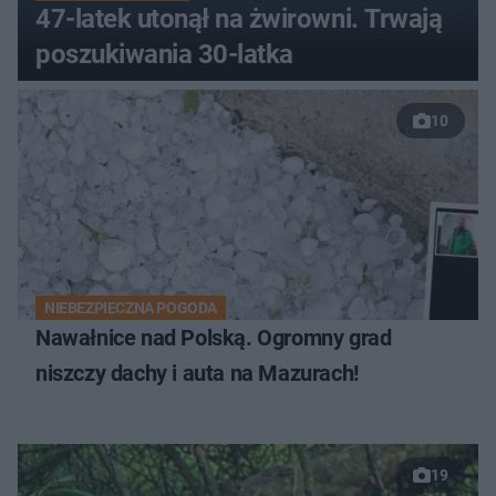
47-latek utonął na żwirowni. Trwają
poszukiwania 30-latka
10
NIEBEZPIECZNA POGODA
Nawałnice nad Polską. Ogromny grad
niszczy dachy i auta na Mazurach!
19