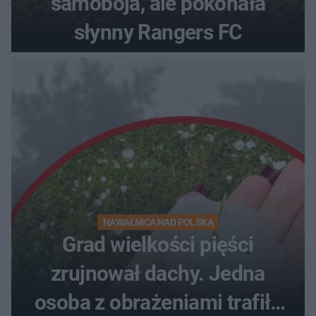
samobója, ale pokonała
słynny Rangers FC
NAWAŁNICA NAD POLSKĄ
Grad wielkości pięści
zrujnował dachy. Jedna
osoba z obrażeniami trafiła