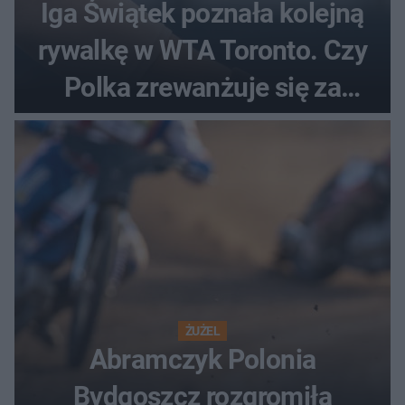
Iga Świątek poznała kolejną
rywalkę w WTA Toronto. Czy
Polka zrewanżuje się za
ostatnią porażkę?
ŻUŻEL
Abramczyk Polonia
Bydgoszcz rozgromiła