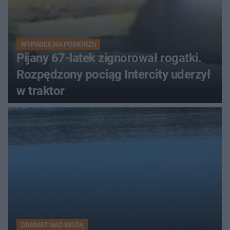
WYPADEK NA POMORZU
Pijany 67-latek zignorował rogatki.
Rozpędzony pociąg Intercity uderzył
w traktor
DRAMAT NAD WODĄ