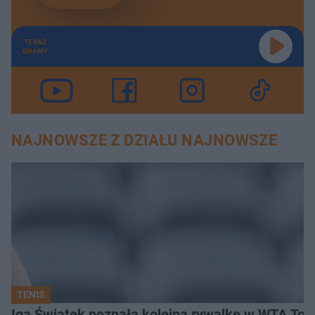
TERAZ
GRAMY
NAJNOWSZE Z DZIAŁU NAJNOWSZE
TENIS
Iga Świątek poznała kolejną rywalkę w WTA Toro