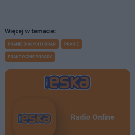
Nadzieja
38:50
Bogactwo
44:28
Korporacje
35:50
PRANIE BIAŁYCH UBRAŃ
PRANIE
Ocalony
38:36
PRAKTYCZNE PORADY
Pilanka w Meksyku
31:20
Radio Online