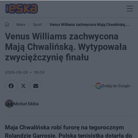
News
Sport
Venus Williams zachwycona Mają Chwalińską.
Wytypowała zwyciężczynię finału
Venus Williams zachwycona
Mają Chwalińską. Wytypowała
zwyciężczynię finału
2026-06-05
18:08
Dodaj do Google
Michał Skiba
Maja Chwalińska robi furorę na tegorocznym
Rolandzie Garrosie. Polska tenisistka dotarła do