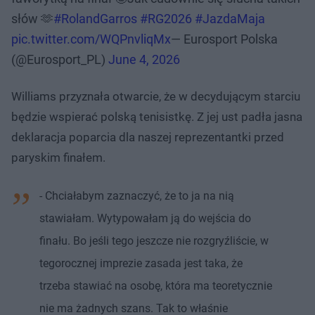
słów 🫶
#RolandGarros
#RG2026
#JazdaMaja
pic.twitter.com/WQPnvliqMx
— Eurosport Polska
(@Eurosport_PL)
June 4, 2026
Williams przyznała otwarcie, że w decydującym starciu
będzie wspierać polską tenisistkę. Z jej ust padła jasna
deklaracja poparcia dla naszej reprezentantki przed
paryskim finałem.
- Chciałabym zaznaczyć, że to ja na nią
stawiałam. Wytypowałam ją do wejścia do
finału. Bo jeśli tego jeszcze nie rozgryźliście, w
tegorocznej imprezie zasada jest taka, że
trzeba stawiać na osobę, która ma teoretycznie
nie ma żadnych szans. Tak to właśnie