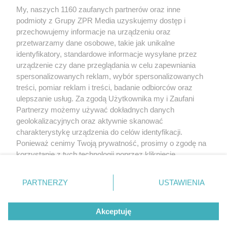
My, naszych 1160 zaufanych partnerów oraz inne
Żaden utwór zamieszczony w serwisie nie może być powielany i
podmioty z Grupy ZPR Media uzyskujemy dostęp i
rozpowszechniany lub dalej rozpowszechniany w jakikolwiek sposób (w
tym także elektroniczny lub mechaniczny) na jakimkolwiek polu
przechowujemy informacje na urządzeniu oraz
eksploatacji w jakiejkolwiek formie, włącznie z umieszczaniem w Internecie
przetwarzamy dane osobowe, takie jak unikalne
bez pisemnej zgody właściciela praw. Jakiekolwiek użycie lub
wykorzystanie utworów w całości lub w części z naruszeniem prawa, tzn.
identyfikatory, standardowe informacje wysyłane przez
bez właściwej zgody, jest zabronione pod groźbą kary i może być ścigane
urządzenie czy dane przeglądania w celu zapewniania
prawnie.
spersonalizowanych reklam, wybór spersonalizowanych
treści, pomiar reklam i treści, badanie odbiorców oraz
ulepszanie usług. Za zgodą Użytkownika my i Zaufani
Partnerzy możemy używać dokładnych danych
geolokalizacyjnych oraz aktywnie skanować
charakterystykę urządzenia do celów identyfikacji.
O nas
Ponieważ cenimy Twoją prywatność, prosimy o zgodę na
korzystanie z tych technologii poprzez kliknięcie
Informacje prawne
„Akceptuję”. Zgoda jest dobrowolna i zawsze możesz ją
zmienić/wycofać klikając przycisk ustawień prywatności
Nasze serwisy
PARTNERZY
USTAWIENIA
znajdujący się w lewym dolnym rogu strony
. Niektóre
rodzaje przetwarzania danych nie wymagają zgody
© 2026 Grupa ZPR Media
Akceptuję
użytkownika, ale masz prawo sprzeciwić się takiemu
przetwarzaniu. Preferencje będą miały zastosowanie tylko