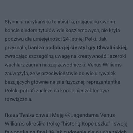
Słynna amerykańska tenisistka, mająca na swoim
koncie siedem tytułów wielkoszlemowych, nie kryła
podziwu dla umiejętności 24-letniej Polki. Jak
przyznała,
bardzo podoba jej się styl gry Chwalińskiej
,
zwracając szczególną uwagę na kreatywność i szeroki
wachlarz zagrań naszej zawodniczki. Venus Williams
zauważyła, że w przeciwieństwie do wielu rywalek
bazujących głównie na sile fizycznej, reprezentantka
Polski potrafi znaleźć na korcie nieszablonowe
rozwiązania.
𝐈𝐤𝐨𝐧𝐚 𝐓𝐞𝐧𝐢𝐬𝐚 chwali Maję 🤩Legendarna Venus
Williams określiła Polkę "historią Kopciuszka" i swoją
faworytką na finał 🤩Jak cudownie się słucha takich