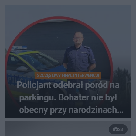
SZCZĘŚLIWY FINAŁ INTERWENCJI
Policjant odebrał poród na
parkingu. Bohater nie był
obecny przy narodzinach
własnych dzieci
23