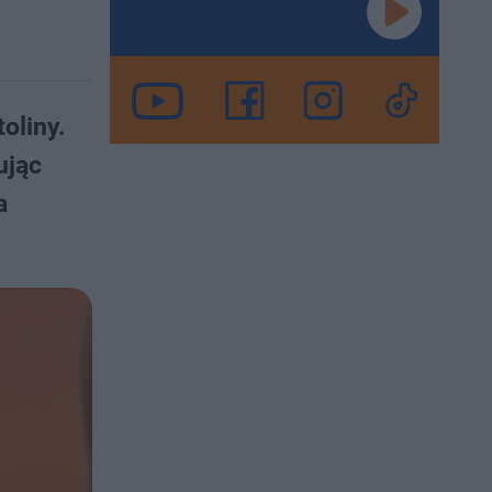
oliny.
ując
a