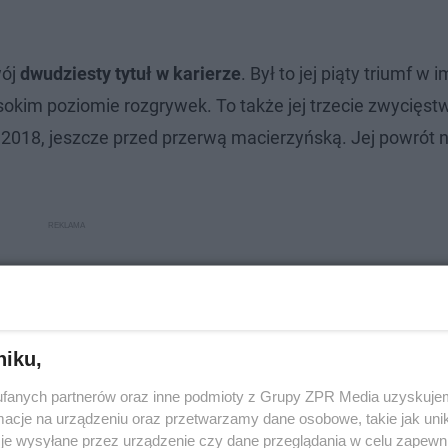
wój
dwudziesty tytuł w karierze
. Był to jej piąty triumf w 
sokim poziomie rozgrywek. To także jej trzecie zwycięst
i 2018, jeszcze przed przerwą macierzyńską. Jej powrót 
niku,
fanych partnerów oraz inne podmioty z Grupy ZPR Media uzyskujem
cje na urządzeniu oraz przetwarzamy dane osobowe, takie jak unika
je wysyłane przez urządzenie czy dane przeglądania w celu zapewn