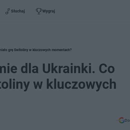
Słuchaj
Wygraj
żniało grę Switoliny w kluczowych momentach?
ie dla Ukrainki. Co
toliny w kluczowych
Do