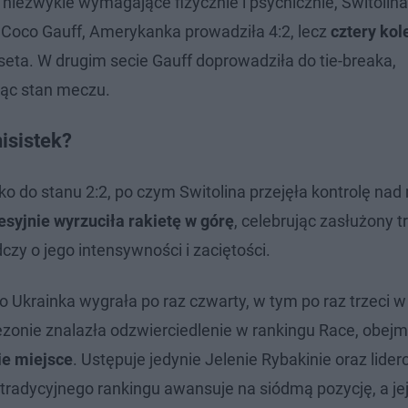
 niezwykle wymagające fizycznie i psychicznie, Switolina
z Coco Gauff, Amerykanka prowadziła 4:2, lecz
cztery ko
 seta. W drugim secie Gauff doprowadziła do tie-breaka,
jąc stan meczu.
isistek?
o do stanu 2:2, po czym Switolina przejęła kontrolę na
esyjnie wyrzuciła rakietę w górę
, celebrując zasłużony t
czy o jego intensywności i zaciętości.
o Ukrainka wygrała po raz czwarty, w tym po raz trzeci 
ezonie znalazła odzwierciedlenie w rankingu Race, obej
ie miejsce
. Ustępuje jedynie Jelenie Rybakinie oraz liderc
radycyjnego rankingu awansuje na siódmą pozycję, a je