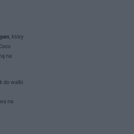
Open
, który
 Coco
ną na
k do walki
owa na