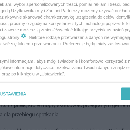
klam, wybór spersonalizowanych treści, pomiar reklam i treści, bad
 zgodą Użytkownika my i Zaufani Partnerzy możemy używać dokład
az aktywnie skanować charakterystykę urządzenia do celów identyfi
ść, prosimy o zgodę na korzystanie z tych technologii poprzez klikn
kę rankingu Jelenę Rybakinę, trzecią Igę Świątek, a nast
a i zawsze możesz ją zmienić/wycofać klikając przycisk ustawień pr
t to
najstarsza tenisistka w historii
(od 1990 roku), któr
ogu strony
. Niektóre rodzaje przetwarzania danych nie wymagaj
iwić się takiemu przetwarzaniu. Preferencje będą miały zastosowanie
ch zawodniczek. Ta seria zwycięstw świadczy o jej niezw
szymi informacjami, abyś mógł świadomie i komfortowo korzystać z
gółowe informacje dotyczące przetwarzania Twoich danych znajdzi
ale?
s
oraz po kliknięciu w „Ustawienia”.
owymi batalią, w których tenisistka z Odessy imponowała
USTAWIENIA
rę to liczba obronionych break pointów, kluczowych w ten
4 z 17 piłek
, które mogły skutkować przegranym gemem
 dla przebiegu spotkania.