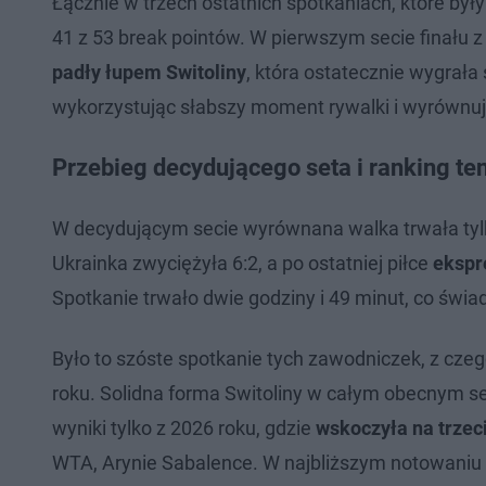
Łącznie w trzech ostatnich spotkaniach, które były
41 z 53 break pointów. W pierwszym secie finału 
padły łupem Switoliny
, która ostatecznie wygrała
wykorzystując słabszy moment rywalki i wyrównu
Przebieg decydującego seta i ranking ten
W decydującym secie wyrównana walka trwała tylk
Ukrainka zwyciężyła 6:2, a po ostatniej piłce
ekspr
Spotkanie trwało dwie godziny i 49 minut, co świad
Było to szóste spotkanie tych zawodniczek, z czeg
roku. Solidna forma Switoliny w całym obecnym s
wyniki tylko z 2026 roku, gdzie
wskoczyła na trzec
WTA, Arynie Sabalence. W najbliższym notowaniu t