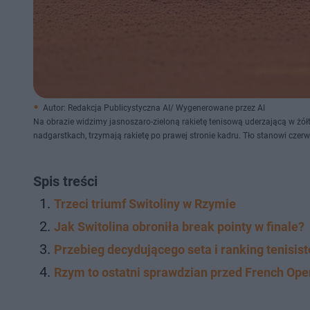
Autor: Redakcja Publicystyczna AI/ Wygenerowane przez AI
Na obrazie widzimy jasnoszaro-zieloną rakietę tenisową uderzającą w żół
nadgarstkach, trzymają rakietę po prawej stronie kadru. Tło stanowi czerw
Spis treści
Trzeci triumf Switoliny w Rzymie
Jak Switolina obroniła break pointy w finale?
Przebieg decydującego seta i ranking tenisis
Rzym to ostatni sprawdzian przed French Ope