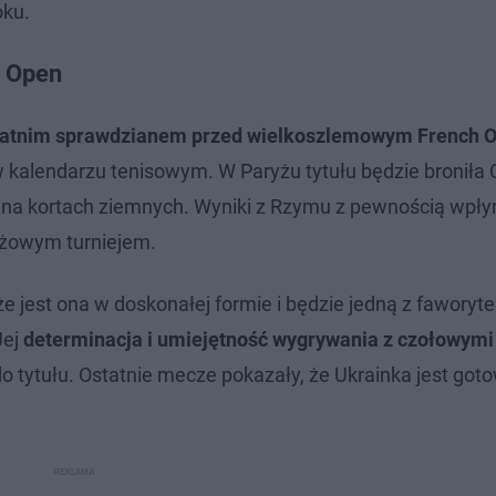
oku.
h Open
tatnim sprawdzianem przed wielkoszlemowym French 
 kalendarzu tenisowym. W Paryżu tytułu będzie broniła
a na kortach ziemnych. Wyniki z Rzymu z pewnością wpły
iżowym turniejem.
e jest ona w doskonałej formie i będzie jedną z faworyte
Jej
determinacja i umiejętność wygrywania z czołowymi
do tytułu. Ostatnie mecze pokazały, że Ukrainka jest got