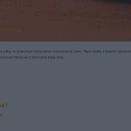
tą piłkę, co powoduje rozrzucenie czerwonawej ziemi. Ręce osoby, z białymi opaska
ona kort tenisowy z widoczną białą linią.
tek?
n