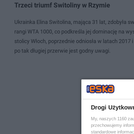
Trzeci triumf Switoliny w Rzymie
Ukrainka Elina Switolina, mająca 31 lat, zdobyła s
rangi WTA 1000, co podkreśla jej dominację na wy
stolicy Włoch, poprzednie odniosła w latach 2017 
po tak długiej przerwie jest godny uwagi.
Drogi Użytkow
My, naszych 1160 zau
przechowujemy informa
standardowe informac