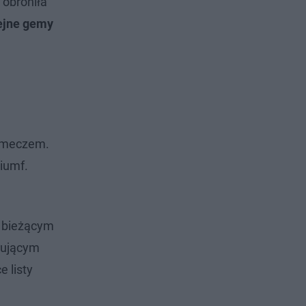
 obroniła
lejne gemy
d meczem.
riumf.
w bieżącym
mującym
e listy
j