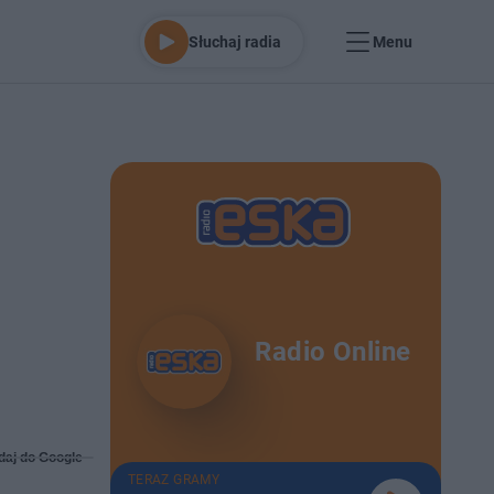
Słuchaj radia
Menu
Radio Online
daj do Google
TERAZ GRAMY