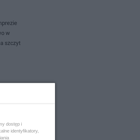
imprezie
wo w
na szczyt
y dostęp i
lne identyfikatory,
iania