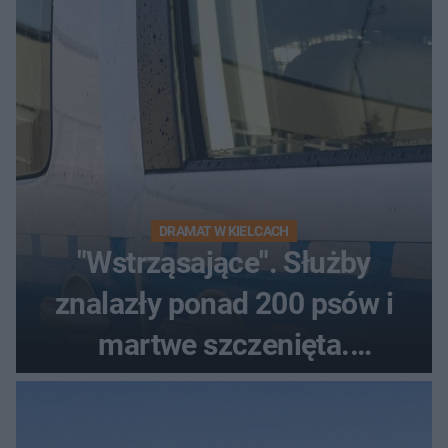
DRAMAT W KIELCACH
"Wstrząsające". Służby
znalazły ponad 200 psów i
martwe szczenięta.
Zatrzymano 35-latka