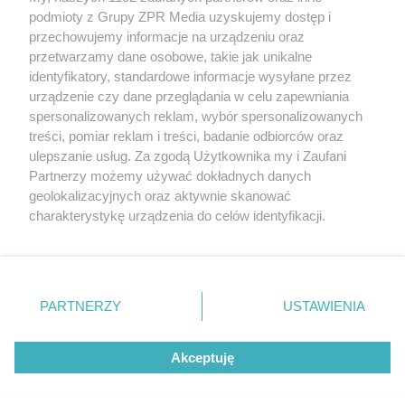
Żaden utwór zamieszczony w serwisie nie może być powielany i
podmioty z Grupy ZPR Media uzyskujemy dostęp i
rozpowszechniany lub dalej rozpowszechniany w jakikolwiek sposób (w
przechowujemy informacje na urządzeniu oraz
tym także elektroniczny lub mechaniczny) na jakimkolwiek polu
eksploatacji w jakiejkolwiek formie, włącznie z umieszczaniem w
przetwarzamy dane osobowe, takie jak unikalne
Internecie bez pisemnej zgody właściciela praw. Jakiekolwiek użycie lub
identyfikatory, standardowe informacje wysyłane przez
wykorzystanie utworów w całości lub w części z naruszeniem prawa,
tzn. bez właściwej zgody, jest zabronione pod groźbą kary i może być
urządzenie czy dane przeglądania w celu zapewniania
ścigane prawnie.
spersonalizowanych reklam, wybór spersonalizowanych
treści, pomiar reklam i treści, badanie odbiorców oraz
ulepszanie usług. Za zgodą Użytkownika my i Zaufani
Partnerzy możemy używać dokładnych danych
geolokalizacyjnych oraz aktywnie skanować
charakterystykę urządzenia do celów identyfikacji.
Ponieważ cenimy Twoją prywatność, prosimy o zgodę na
O nas
korzystanie z tych technologii poprzez kliknięcie
Informacje prawne
„Akceptuję”. Zgoda jest dobrowolna i zawsze możesz ją
zmienić/wycofać klikając przycisk ustawień prywatności
PARTNERZY
USTAWIENIA
Nasze serwisy
znajdujący się w lewym dolnym rogu strony
. Niektóre
rodzaje przetwarzania danych nie wymagają zgody
© 2026 Grupa ZPR Media
Akceptuję
użytkownika, ale masz prawo sprzeciwić się takiemu
przetwarzaniu. Preferencje będą miały zastosowanie tylko
na tej witrynie.