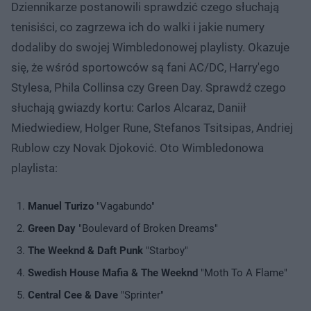
Dziennikarze postanowili sprawdzić czego słuchają
tenisiści, co zagrzewa ich do walki i jakie numery
dodaliby do swojej Wimbledonowej playlisty. Okazuje
się, że wśród sportowców są fani AC/DC, Harry'ego
Stylesa, Phila Collinsa czy Green Day. Sprawdź czego
słuchają gwiazdy kortu: Carlos Alcaraz, Daniił
Miedwiediew, Holger Rune, Stefanos Tsitsipas, Andriej
Rublow czy Novak Djoković. Oto Wimbledonowa
playlista:
Manuel Turizo
"Vagabundo"
Green Day
"Boulevard of Broken Dreams"
The Weeknd & Daft Punk
"Starboy"
Swedish House Mafia & The Weeknd
"Moth To A Flame"
Central Cee & Dave
"Sprinter"