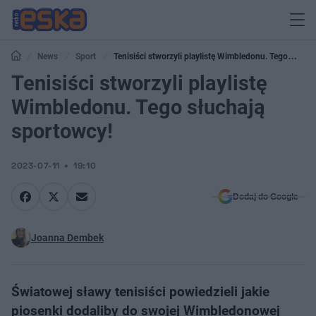
News
Sport
Tenisiści stworzyli playlistę Wimbledonu. Tego
słuchają sportowcy!
Tenisiści stworzyli playlistę
Wimbledonu. Tego słuchają
sportowcy!
2023-07-11
19:10
Dodaj do Google
Joanna Dembek
Światowej sławy tenisiści powiedzieli jakie
piosenki dodaliby do swojej Wimbledonowej