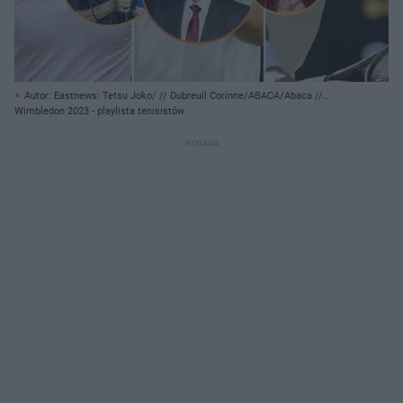
Autor: Eastnews: Tetsu Joko/ // Dubreuil Corinne/ABACA/Abaca //
ImagePressAgency/face to face/FaceToFace/REPORTER // Roland
Wimbledon 2023 - playlista tenisistów
Owsnitzki/Imago Stock and People // Rex Features/ Associated Press