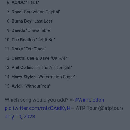
AC/DC
"T.N.T."
Dave
"Screwface Capital"
Burna Boy
"Last Last"
Davido
"Unavailable"
The Beatles
"Let It Be"
Drake
"Fair Trade"
Central Cee & Dave
"UK RAP"
Phil Collins
"In The Air Tonight"
Harry Styles
"Watermelon Sugar"
Avicii
"Without You"
Which song would you add? 👀
#Wimbledon
pic.twitter.com/mIzCAidKyH
— ATP Tour (@atptour)
July 10, 2023