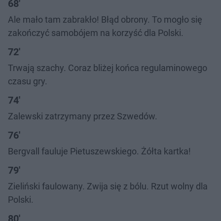
68'
Ale mało tam zabrakło! Błąd obrony. To mogło się
zakończyć samobójem na korzyść dla Polski.
72'
Trwają szachy. Coraz bliżej końca regulaminowego
czasu gry.
74'
Zalewski zatrzymany przez Szwedów.
76'
Bergvall fauluje Pietuszewskiego. Żółta kartka!
79'
Zieliński faulowany. Zwija się z bólu. Rzut wolny dla
Polski.
80'