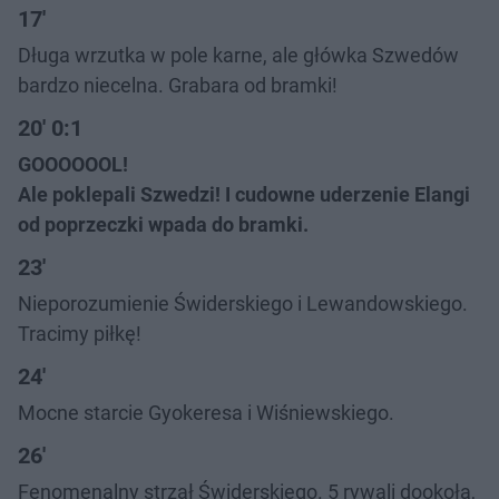
17'
Długa wrzutka w pole karne, ale główka Szwedów
bardzo niecelna. Grabara od bramki!
20' 0:1
GOOOOOOL!
Ale poklepali Szwedzi! I cudowne uderzenie Elangi
od poprzeczki wpada do bramki.
23'
Nieporozumienie Świderskiego i Lewandowskiego.
Tracimy piłkę!
24'
Mocne starcie Gyokeresa i Wiśniewskiego.
26'
Fenomenalny strzał Świderskiego. 5 rywali dookoła,