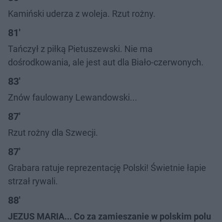
Kamiński uderza z woleja. Rzut rożny.
81'
Tańczył z piłką Pietuszewski. Nie ma
dośrodkowania, ale jest aut dla Biało-czerwonych.
83'
Znów faulowany Lewandowski...
87'
Rzut rożny dla Szwecji.
87'
Grabara ratuje reprezentację Polski! Świetnie łapie
strzał rywali.
88'
JEZUS MARIA... Co za zamieszanie w polskim polu