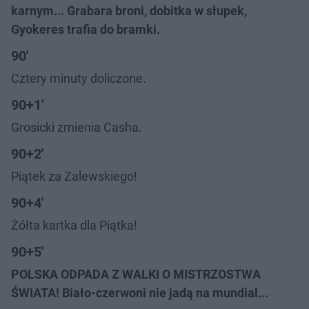
karnym... Grabara broni, dobitka w słupek,
Gyokeres trafia do bramki.
90'
Cztery minuty doliczone.
90+1'
Grosicki zmienia Casha.
90+2'
Piątek za Zalewskiego!
90+4'
Żółta kartka dla Piątka!
90+5'
POLSKA ODPADA Z WALKI O MISTRZOSTWA
ŚWIATA! Biało-czerwoni nie jadą na mundial...