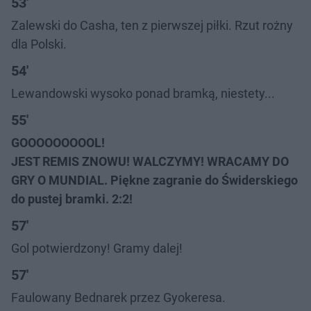
53'
Zalewski do Casha, ten z pierwszej piłki. Rzut rożny
dla Polski.
54'
Lewandowski wysoko ponad bramką, niestety...
55'
GOOOOOOOOOL!
JEST REMIS ZNOWU! WALCZYMY! WRACAMY DO
GRY O MUNDIAL. Piękne zagranie do Świderskiego
do pustej bramki. 2:2!
57'
Gol potwierdzony! Gramy dalej!
57'
Faulowany Bednarek przez Gyokeresa.