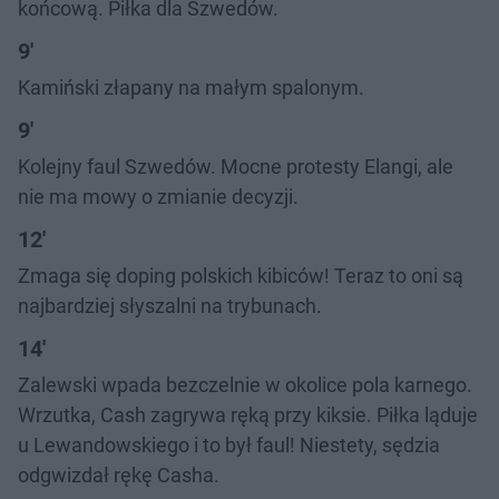
końcową. Piłka dla Szwedów.
9'
Kamiński złapany na małym spalonym.
9'
Kolejny faul Szwedów. Mocne protesty Elangi, ale
nie ma mowy o zmianie decyzji.
12'
Zmaga się doping polskich kibiców! Teraz to oni są
najbardziej słyszalni na trybunach.
14'
Zalewski wpada bezczelnie w okolice pola karnego.
Wrzutka, Cash zagrywa ręką przy kiksie. Piłka ląduje
u Lewandowskiego i to był faul! Niestety, sędzia
odgwizdał rękę Casha.