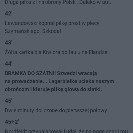
Długa piłka z linii obrony Polski. Daleko w aut.
42'
Lewandowski kopnął piłkę prost w plecy
Szymańskiego. Szkoda!
43'
Żółta kartka dla Kiwiora po faulu na Elandze.
44'
BRAMKA DO SZATNI! Szwedzi wracają
na prowadzenie... Lagerbielke ucieka naszym
obrońcom i kieruje piłkę głową do siatki.
45'
Dwie minuty doliczone do pierwszej połowy.
45+2'
Nordfeldt przypajacował i udał, że na nogę spadł mu