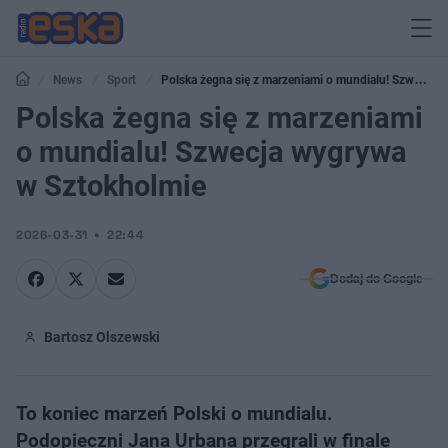
News
Sport
Polska żegna się z marzeniami o mundialu! Szwecja
wygrywa w Sztokholmie
Polska żegna się z marzeniami
o mundialu! Szwecja wygrywa
w Sztokholmie
2026-03-31
22:44
Dodaj do Google
Bartosz Olszewski
To koniec marzeń Polski o mundialu.
Podopieczni Jana Urbana przegrali w finale