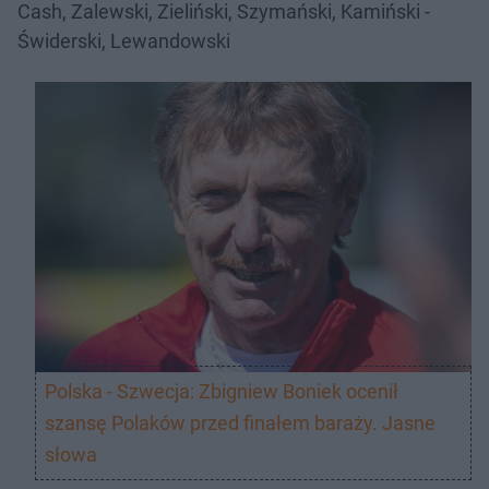
Cash, Zalewski, Zieliński, Szymański, Kamiński -
Świderski, Lewandowski
Polska - Szwecja: Zbigniew Boniek ocenił
szansę Polaków przed finałem baraży. Jasne
słowa