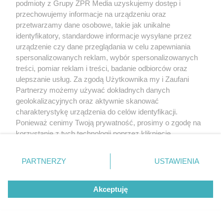
Sinice we Władysławowie. Czy we
podmioty z Grupy ZPR Media uzyskujemy dostęp i
przechowujemy informacje na urządzeniu oraz
Władysławowie można się kąpać
przetwarzamy dane osobowe, takie jak unikalne
06.08? Flaga, warunki pogodowe
identyfikatory, standardowe informacje wysyłane przez
urządzenie czy dane przeglądania w celu zapewniania
spersonalizowanych reklam, wybór spersonalizowanych
treści, pomiar reklam i treści, badanie odbiorców oraz
ulepszanie usług. Za zgodą Użytkownika my i Zaufani
Partnerzy możemy używać dokładnych danych
geolokalizacyjnych oraz aktywnie skanować
charakterystykę urządzenia do celów identyfikacji.
Ponieważ cenimy Twoją prywatność, prosimy o zgodę na
korzystanie z tych technologii poprzez kliknięcie
„Akceptuję”. Zgoda jest dobrowolna i zawsze możesz ją
zmienić/wycofać klikając przycisk ustawień prywatności
Sinice Rewa. Czy w Rewie można się kąpać
PARTNERZY
USTAWIENIA
znajdujący się w lewym dolnym rogu strony
. Niektóre
06.08? Flaga, warunki pogodowe
rodzaje przetwarzania danych nie wymagają zgody
Akceptuję
użytkownika, ale masz prawo sprzeciwić się takiemu
przetwarzaniu. Preferencje będą miały zastosowanie tylko
na tej witrynie.