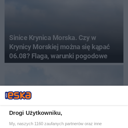
Sinice Krynica Morska. Czy w
Krynicy Morskiej można się kąpać
06.08? Flaga, warunki pogodowe
Drogi Użytkowniku,
My, naszych 1160 zaufanych partnerów oraz inne