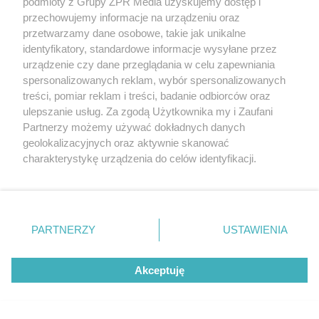
podmioty z Grupy ZPR Media uzyskujemy dostęp i
przechowujemy informacje na urządzeniu oraz
5
przetwarzamy dane osobowe, takie jak unikalne
identyfikatory, standardowe informacje wysyłane przez
urządzenie czy dane przeglądania w celu zapewniania
spersonalizowanych reklam, wybór spersonalizowanych
treści, pomiar reklam i treści, badanie odbiorców oraz
ulepszanie usług. Za zgodą Użytkownika my i Zaufani
Partnerzy możemy używać dokładnych danych
geolokalizacyjnych oraz aktywnie skanować
charakterystykę urządzenia do celów identyfikacji.
TEST OSOBOWOŚCI
Ponieważ cenimy Twoją prywatność, prosimy o zgodę na
Psychotest. Wybierz jeden kwiat i
korzystanie z tych technologii poprzez kliknięcie
„Akceptuję”. Zgoda jest dobrowolna i zawsze możesz ją
sprawdź, jaki masz typ osobowości
zmienić/wycofać klikając przycisk ustawień prywatności
PARTNERZY
USTAWIENIA
znajdujący się w lewym dolnym rogu strony
. Niektóre
ZOBACZ WIĘCEJ
rodzaje przetwarzania danych nie wymagają zgody
Akceptuję
użytkownika, ale masz prawo sprzeciwić się takiemu
przetwarzaniu. Preferencje będą miały zastosowanie tylko
na tej witrynie.