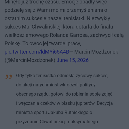
Minęło już trochę czasu. Emocje opadły więc
podzielę się z Wami moimi przemyśleniami o
ostatnim sukcesie naszej tenisistki. Niezwykły
sukces Mai Chwalińskiej, która dotarła do finału
wielkoszlemowego Rolanda Garrosa, zachwycił całą
Polskę. To owoc jej twardej pracy,…
pic.twitter.com/ldMYi65A4B
— Marcin Możdżonek
(@MarcinMozdzonek)
June 15, 2026
Gdy tylko tenisistka odniosła życiowy sukces,
do akcji natychmiast wkroczyli politycy
obecnego rządu, gotowi do robienia sobie zdjęć
i wręczania czeków w blasku jupiterów. Decyzja
ministra sportu Jakuba Rutnickiego o
przyznaniu Chwalińskiej maksymalnego