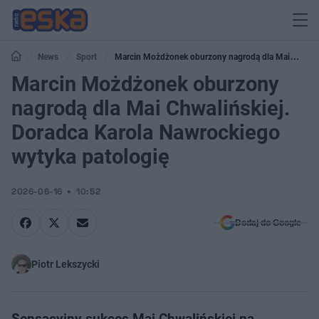
News
Sport
Marcin Możdżonek oburzony nagrodą dla Mai
Chwalińskiej. Doradca Karola Nawrockiego wytyka patologię
Marcin Możdżonek oburzony
nagrodą dla Mai Chwalińskiej.
Doradca Karola Nawrockiego
wytyka patologię
2026-06-16
10:52
Dodaj do Google
Piotr Lekszycki
Sensacyjny sukces Mai Chwalińskiej na