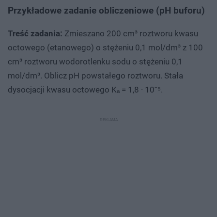
Przykładowe zadanie obliczeniowe (pH buforu)
Treść zadania:
Zmieszano 200 cm³ roztworu kwasu
octowego (etanowego) o stężeniu 0,1 mol/dm³ z 100
cm³ roztworu wodorotlenku sodu o stężeniu 0,1
mol/dm³. Oblicz pH powstałego roztworu. Stała
dysocjacji kwasu octowego Kₐ = 1,8 · 10⁻⁵.