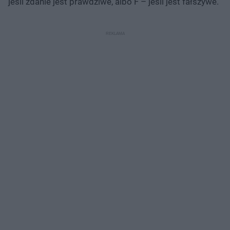
jeśli zdanie jest prawdziwe, albo F – jeśli jest fałszywe.