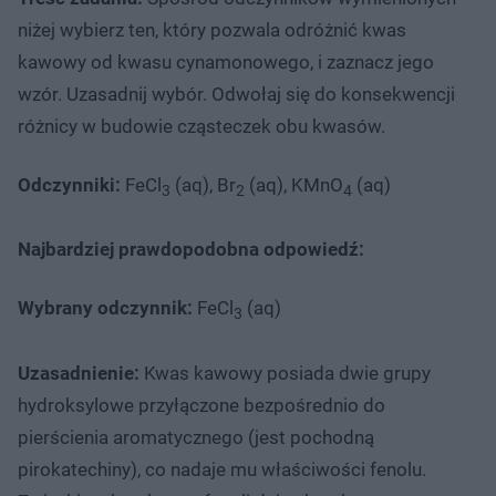
niżej wybierz ten, który pozwala odróżnić kwas
kawowy od kwasu cynamonowego, i zaznacz jego
wzór. Uzasadnij wybór. Odwołaj się do konsekwencji
różnicy w budowie cząsteczek obu kwasów.
Odczynniki:
FeCl
(aq), Br
(aq), KMnO
(aq)
3
2
4
Najbardziej prawdopodobna odpowiedź:
Wybrany odczynnik:
FeCl
(aq)
3
Uzasadnienie:
Kwas kawowy posiada dwie grupy
hydroksylowe przyłączone bezpośrednio do
pierścienia aromatycznego (jest pochodną
pirokatechiny), co nadaje mu właściwości fenolu.