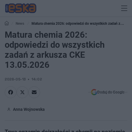
News
Matura chemia 2026: odpowiedzi do wszystkich zadań z
arkusza CKE 13.05.2026
Matura chemia 2026:
odpowiedzi do wszystkich
zadań z arkusza CKE
13.05.2026
2026-05-13
14:02
Dodaj do Google
Anna Wojnowska
Trwa egzamin dojrzałości z chemii na poziomie