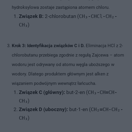
hydroksylowa zostaje zastąpiona atomem chloru.
Związek B:
2-chlorobutan (
CH₃-CHCl-CH₂-
CH₃
)
Krok 3: Identyfikacja związków C i D.
Eliminacja HCl z 2-
chlorobutanu przebiega zgodnie z regułą Zajcewa – atom
wodoru jest odrywany od atomu węgla uboższego w
wodory. Dlatego produktem głównym jest alken z
wiązaniem podwójnym wewnątrz łańcucha.
Związek C (główny):
but-2-en (
CH₃-CH=CH-
CH₃
)
Związek D (uboczny):
but-1-en (
CH₂=CH-CH₂-
CH₃
)