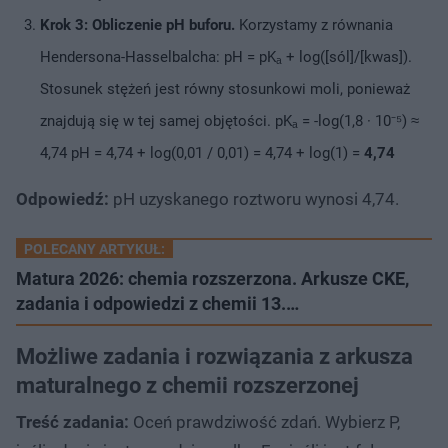
Krok 3: Obliczenie pH buforu.
Korzystamy z równania
Hendersona-Hasselbalcha: pH = pKₐ + log([sól]/[kwas]).
Stosunek stężeń jest równy stosunkowi moli, ponieważ
znajdują się w tej samej objętości. pKₐ = -log(1,8 · 10⁻⁵) ≈
4,74 pH = 4,74 + log(0,01 / 0,01) = 4,74 + log(1) =
4,74
Odpowiedź:
pH uzyskanego roztworu wynosi 4,74.
POLECANY ARTYKUŁ:
Matura 2026: chemia rozszerzona. Arkusze CKE,
zadania i odpowiedzi z chemii 13.…
Możliwe zadania i rozwiązania z arkusza
maturalnego z chemii rozszerzonej
Treść zadania:
Oceń prawdziwość zdań. Wybierz P,