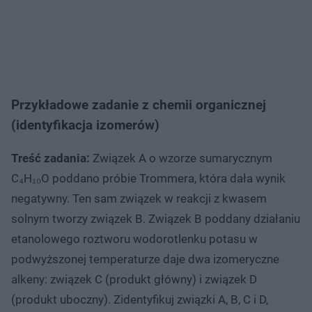
Przykładowe zadanie z chemii organicznej
(identyfikacja izomerów)
Treść zadania:
Związek A o wzorze sumarycznym
C₄H₁₀O poddano próbie Trommera, która dała wynik
negatywny. Ten sam związek w reakcji z kwasem
solnym tworzy związek B. Związek B poddany działaniu
etanolowego roztworu wodorotlenku potasu w
podwyższonej temperaturze daje dwa izomeryczne
alkeny: związek C (produkt główny) i związek D
(produkt uboczny). Zidentyfikuj związki A, B, C i D,