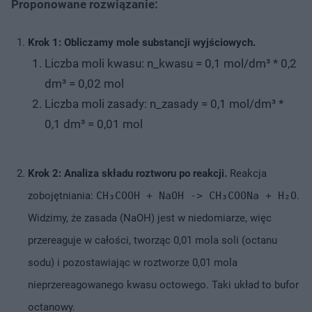
Proponowane rozwiązanie:
Krok 1: Obliczamy mole substancji wyjściowych.
Liczba moli kwasu: n_kwasu = 0,1 mol/dm³ * 0,2
dm³ = 0,02 mol
Liczba moli zasady: n_zasady = 0,1 mol/dm³ *
0,1 dm³ = 0,01 mol
Krok 2: Analiza składu roztworu po reakcji.
Reakcja
zobojętniania:
CH₃COOH + NaOH -> CH₃COONa + H₂O
.
Widzimy, że zasada (NaOH) jest w niedomiarze, więc
przereaguje w całości, tworząc 0,01 mola soli (octanu
sodu) i pozostawiając w roztworze 0,01 mola
nieprzereagowanego kwasu octowego. Taki układ to bufor
octanowy.