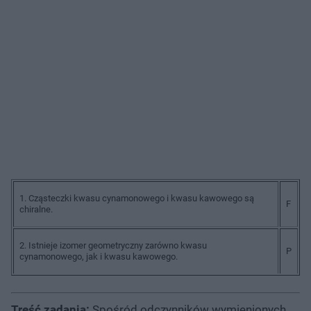
1. Cząsteczki kwasu cynamonowego i kwasu kawowego są
F
chiralne.
2. Istnieje izomer geometryczny zarówno kwasu
P
cynamonowego, jak i kwasu kawowego.
Treść zadania:
Spośród odczynników wymienionych