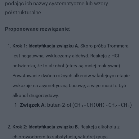
podając ich nazwy systematyczne lub wzory
półstrukturalne.
Proponowane rozwiązanie:
Krok 1: Identyfikacja związku A.
Skoro próba Trommera
jest negatywna, wykluczamy aldehyd. Reakcja z HCl
potwierdza, że to alkohol (etery są mniej reaktywne).
Powstawanie dwóch różnych alkenów w kolejnym etapie
wskazuje na asymetryczną budowę, a więc musi to być
alkohol drugorzędowy.
Związek A:
butan-2-ol (
CH₃-CH(OH)-CH₂-CH₃
)
Krok 2: Identyfikacja związku B.
Reakcja alkoholu z
chlorowodorem to substytucja, w której grupa