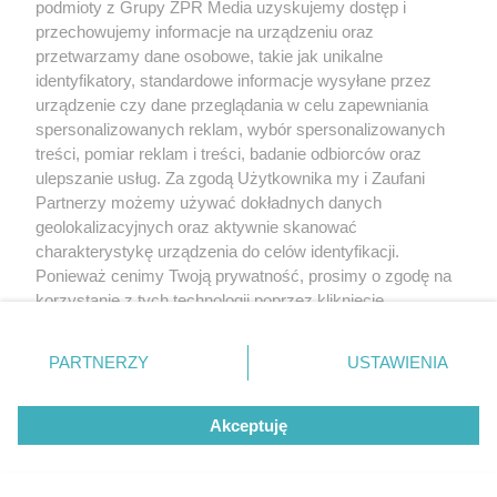
podmioty z Grupy ZPR Media uzyskujemy dostęp i
bursztynowego (kwasu butanodiowego). Oznacza to,
przechowujemy informacje na urządzeniu oraz
przetwarzamy dane osobowe, takie jak unikalne
że drugą grupą funkcyjną musiała być
identyfikatory, standardowe informacje wysyłane przez
pierwszorzędowa grupa hydroksylowa (-CH
OH), która
2
urządzenie czy dane przeglądania w celu zapewniania
spersonalizowanych reklam, wybór spersonalizowanych
utleniła się do grupy karboksylowej. Zatem związek X
treści, pomiar reklam i treści, badanie odbiorców oraz
to kwas 4-hydroksybutanowy.
ulepszanie usług. Za zgodą Użytkownika my i Zaufani
Partnerzy możemy używać dokładnych danych
Wzór półstrukturalny związku X:
HO–CH
–CH
–
geolokalizacyjnych oraz aktywnie skanować
2
2
charakterystykę urządzenia do celów identyfikacji.
CH
–COOH
2
Ponieważ cenimy Twoją prywatność, prosimy o zgodę na
korzystanie z tych technologii poprzez kliknięcie
„Akceptuję”. Zgoda jest dobrowolna i zawsze możesz ją
Treść zadania:
Napisz wzór półstrukturalny (grupowy)
zmienić/wycofać klikając przycisk ustawień prywatności
PARTNERZY
USTAWIENIA
jednego z izomerycznych dimetylobutanali, który
nie
znajdujący się w lewym dolnym rogu strony
. Niektóre
rodzaje przetwarzania danych nie wymagają zgody
ulega
opisanej reakcji z KOH.
Akceptuję
użytkownika, ale masz prawo sprzeciwić się takiemu
przetwarzaniu. Preferencje będą miały zastosowanie tylko
Kontekst:
Niektóre aldehydy w obecności mocnych
na tej witrynie.
zasad ulegają reakcji dysproporcjonowania [...] Dotyczy