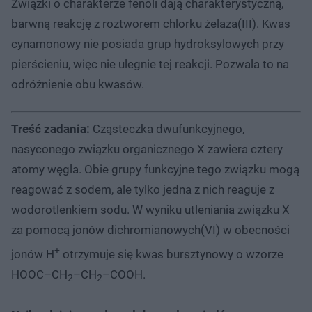
Związki o charakterze fenoli dają charakterystyczną,
barwną reakcję z roztworem chlorku żelaza(III). Kwas
cynamonowy nie posiada grup hydroksylowych przy
pierścieniu, więc nie ulegnie tej reakcji. Pozwala to na
odróżnienie obu kwasów.
Treść zadania:
Cząsteczka dwufunkcyjnego,
nasyconego związku organicznego X zawiera cztery
atomy węgla. Obie grupy funkcyjne tego związku mogą
reagować z sodem, ale tylko jedna z nich reaguje z
wodorotlenkiem sodu. W wyniku utleniania związku X
za pomocą jonów dichromianowych(VI) w obecności
+
jonów H
otrzymuje się kwas bursztynowy o wzorze
HOOC–CH
–CH
–COOH.
2
2