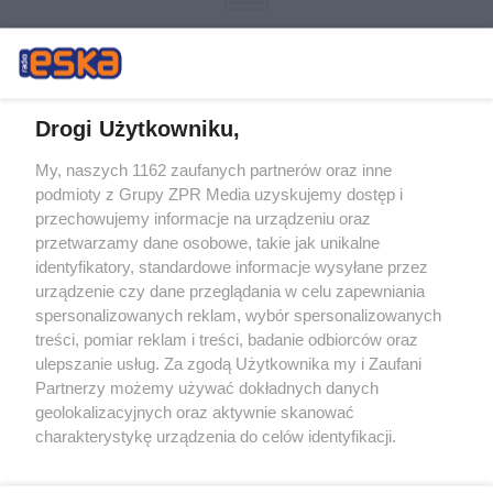
Drogi Użytkowniku,
My, naszych 1162 zaufanych partnerów oraz inne
Żaden utwór zamieszczony w serwisie nie może być powielany i
podmioty z Grupy ZPR Media uzyskujemy dostęp i
rozpowszechniany lub dalej rozpowszechniany w jakikolwiek sposób (w
przechowujemy informacje na urządzeniu oraz
tym także elektroniczny lub mechaniczny) na jakimkolwiek polu
eksploatacji w jakiejkolwiek formie, włącznie z umieszczaniem w
przetwarzamy dane osobowe, takie jak unikalne
Internecie bez pisemnej zgody właściciela praw. Jakiekolwiek użycie lub
identyfikatory, standardowe informacje wysyłane przez
wykorzystanie utworów w całości lub w części z naruszeniem prawa,
tzn. bez właściwej zgody, jest zabronione pod groźbą kary i może być
urządzenie czy dane przeglądania w celu zapewniania
ścigane prawnie.
spersonalizowanych reklam, wybór spersonalizowanych
treści, pomiar reklam i treści, badanie odbiorców oraz
ulepszanie usług. Za zgodą Użytkownika my i Zaufani
Partnerzy możemy używać dokładnych danych
geolokalizacyjnych oraz aktywnie skanować
charakterystykę urządzenia do celów identyfikacji.
Ponieważ cenimy Twoją prywatność, prosimy o zgodę na
O nas
korzystanie z tych technologii poprzez kliknięcie