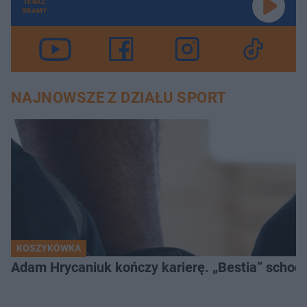
TERAZ
GRAMY
NAJNOWSZE Z DZIAŁU SPORT
KOSZYKÓWKA
Adam Hrycaniuk kończy karierę. „Bestia” schodzi