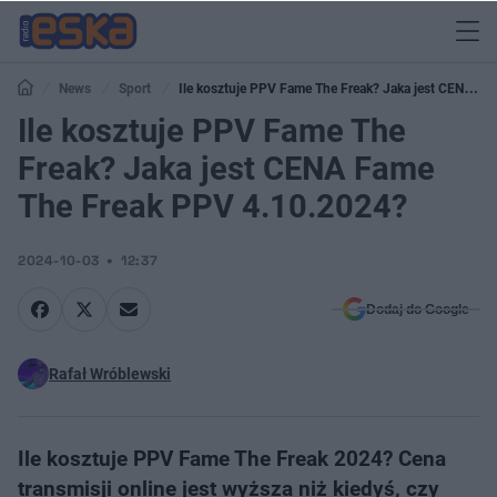
News
Sport
Ile kosztuje PPV Fame The Freak? Jaka jest CENA
Fame The Freak PPV 4.10.2024?
Ile kosztuje PPV Fame The
Freak? Jaka jest CENA Fame
The Freak PPV 4.10.2024?
2024-10-03
12:37
Dodaj do Google
Rafał Wróblewski
Ile kosztuje PPV Fame The Freak 2024? Cena
transmisji online jest wyższa niż kiedyś, czy