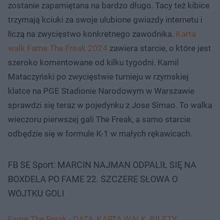
zostanie zapamiętana na bardzo długo. Tacy też kibice
trzymają kciuki za swoje ulubione gwiazdy internetu i
liczą na zwycięstwo konkretnego zawodnika.
Karta
walk Fame The Freak 2024
zawiera starcie, o które jest
szeroko komentowane od kilku tygodni. Kamil
Mataczyński po zwycięstwie turnieju w rzymskiej
klatce na PGE Stadionie Narodowym w Warszawie
sprawdzi się teraz w pojedynku z Jose Simao. To walka
wieczoru pierwszej gali The Freak, a samo starcie
odbędzie się w formule K-1 w małych rękawicach.
FB SE Sport: MARCIN NAJMAN ODPALIŁ SIĘ NA
BOXDELA PO FAME 22. SZCZERE SŁOWA O
WOJTKU GOLI
Fame The Freak - DATA, KARTA WALK, BILETY,