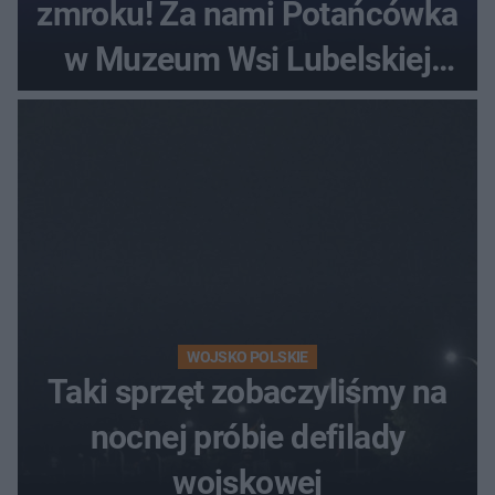
zmroku! Za nami Potańcówka
w Muzeum Wsi Lubelskiej
[ZDJĘCIA]
WOJSKO POLSKIE
Taki sprzęt zobaczyliśmy na
nocnej próbie defilady
wojskowej