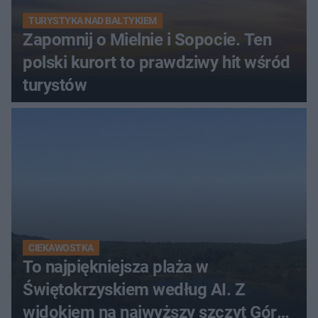
TURYSTYKA NAD BAŁTYKIEM
Zapomnij o Mielnie i Sopocie. Ten
polski kurort to prawdziwy hit wśród
turystów
CIEKAWOSTKA
To najpiękniejsza plaża w
Świętokrzyskiem według AI. Z
widokiem na najwyższy szczyt Gór