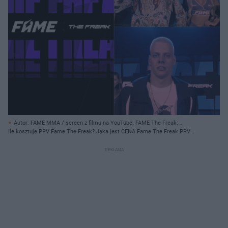
Autor: FAME MMA / screen z filmu na YouTube: FAME The Freak:
Konferencja/ Archiwum prywatne
Ile kosztuje PPV Fame The Freak? Jaka jest CENA Fame The Freak PPV
4.10.2024?