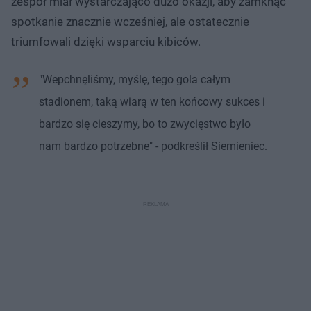
zespół miał wystarczająco dużo okazji, aby zamknąć
spotkanie znacznie wcześniej, ale ostatecznie
triumfowali dzięki wsparciu kibiców.
"Wepchnęliśmy, myślę, tego gola całym
stadionem, taką wiarą w ten końcowy sukces i
bardzo się cieszymy, bo to zwycięstwo było
nam bardzo potrzebne" - podkreślił Siemieniec.