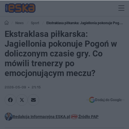
News
Sport
Ekstraklasa piłkarska: Jagiellonia pokonuje Pogoń w
doliczonym czasie gry. Co mówili trenerzy po emocjonującym meczu?
Ekstraklasa piłkarska:
Jagiellonia pokonuje Pogoń w
doliczonym czasie gry. Co
mówili trenerzy po
emocjonującym meczu?
2026-05-09
21:15
Dodaj do Google
Redakcja Informacyjna ESKA.pl
Źródło PAP