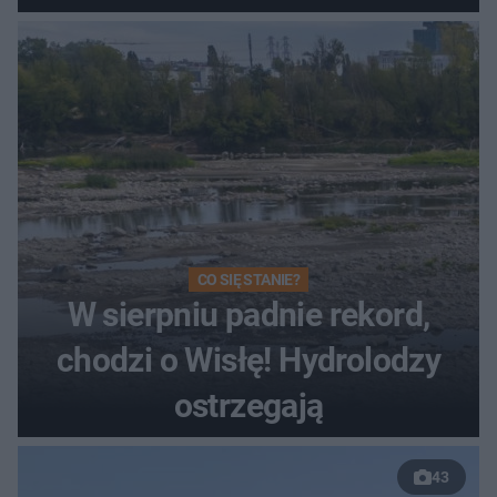
Toruniu
CO SIĘ STANIE?
W sierpniu padnie rekord,
chodzi o Wisłę! Hydrolodzy
ostrzegają
43