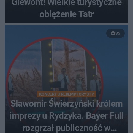
Giewont! Wielkie turystyczne
oblężenie Tatr
35
KONCERT U REDEMPTORYSTY
Sławomir Świerzyński królem
imprezy u Rydzyka. Bayer Full
rozgrzał publiczność w