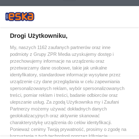
Drogi Użytkowniku,
My, naszych 1162 zaufanych partnerów oraz inne
Żaden utwór zamieszczony w serwisie nie może być powielany i
podmioty z Grupy ZPR Media uzyskujemy dostęp i
rozpowszechniany lub dalej rozpowszechniany w jakikolwiek sposób (w
tym także elektroniczny lub mechaniczny) na jakimkolwiek polu
przechowujemy informacje na urządzeniu oraz
eksploatacji w jakiejkolwiek formie, włącznie z umieszczaniem w Internecie
przetwarzamy dane osobowe, takie jak unikalne
bez pisemnej zgody właściciela praw. Jakiekolwiek użycie lub
wykorzystanie utworów w całości lub w części z naruszeniem prawa, tzn.
identyfikatory, standardowe informacje wysyłane przez
bez właściwej zgody, jest zabronione pod groźbą kary i może być ścigane
urządzenie czy dane przeglądania w celu zapewniania
prawnie.
spersonalizowanych reklam, wybór spersonalizowanych
treści, pomiar reklam i treści, badanie odbiorców oraz
ulepszanie usług. Za zgodą Użytkownika my i Zaufani
Partnerzy możemy używać dokładnych danych
geolokalizacyjnych oraz aktywnie skanować
charakterystykę urządzenia do celów identyfikacji.
O nas
Ponieważ cenimy Twoją prywatność, prosimy o zgodę na
korzystanie z tych technologii poprzez kliknięcie