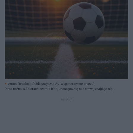
Autor: Redakcja Publicystyczna AI/ Wygenerowane przez AI
Piłka nożna w kolorach czerni i bieli, unosząca się nad trawą, znajduje się
centralnie, lekko po prawej stronie. Spod piłki wylatują drobne kawałki
zieleni, tworząc chmurę brązowo-złotego pyłu z kilkoma widocznymi
smużkami ruchu. W tle widać bramkę z ciemną siatką, a za nią, w oddali,
pomarańczowe słońce zachodzi nad ciemnym, rozmytym horyzontem z
zarysem drzew. Zielona murawa boiska, z białą linią centralnie, jest
oświetlona od dołu, tworząc liczne złote refleksy.