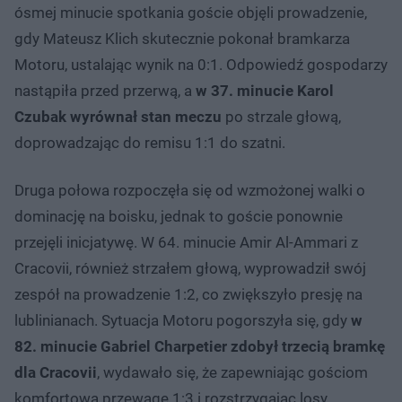
ósmej minucie spotkania goście objęli prowadzenie,
gdy Mateusz Klich skutecznie pokonał bramkarza
Motoru, ustalając wynik na 0:1. Odpowiedź gospodarzy
nastąpiła przed przerwą, a
w 37. minucie Karol
Czubak wyrównał stan meczu
po strzale głową,
doprowadzając do remisu 1:1 do szatni.
Druga połowa rozpoczęła się od wzmożonej walki o
dominację na boisku, jednak to goście ponownie
przejęli inicjatywę. W 64. minucie Amir Al-Ammari z
Cracovii, również strzałem głową, wyprowadził swój
zespół na prowadzenie 1:2, co zwiększyło presję na
lublinianach. Sytuacja Motoru pogorszyła się, gdy
w
82. minucie Gabriel Charpetier zdobył trzecią bramkę
dla Cracovii
, wydawało się, że zapewniając gościom
komfortową przewagę 1:3 i rozstrzygając losy