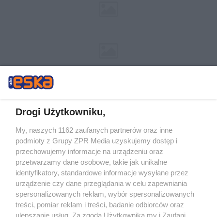
Drogi Użytkowniku,
My, naszych 1162 zaufanych partnerów oraz inne
Żaden utwór zamieszczony w serwisie nie może być powielany i
podmioty z Grupy ZPR Media uzyskujemy dostęp i
rozpowszechniany lub dalej rozpowszechniany w jakikolwiek sposób (w
tym także elektroniczny lub mechaniczny) na jakimkolwiek polu
przechowujemy informacje na urządzeniu oraz
eksploatacji w jakiejkolwiek formie, włącznie z umieszczaniem w Internecie
przetwarzamy dane osobowe, takie jak unikalne
bez pisemnej zgody właściciela praw. Jakiekolwiek użycie lub
wykorzystanie utworów w całości lub w części z naruszeniem prawa, tzn.
identyfikatory, standardowe informacje wysyłane przez
bez właściwej zgody, jest zabronione pod groźbą kary i może być ścigane
urządzenie czy dane przeglądania w celu zapewniania
prawnie.
spersonalizowanych reklam, wybór spersonalizowanych
treści, pomiar reklam i treści, badanie odbiorców oraz
ulepszanie usług. Za zgodą Użytkownika my i Zaufani