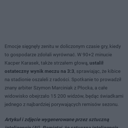
Emocje sięgnęły zenitu w doliczonym czasie gry, kiedy
to gospodarze zdołali wyrównać. W 90+2 minucie
Kacper Karasek, także strzałem głową,
ustalił
ostateczny wynik meczu na 3:3
, sprawiając, że kibice
na stadionie oszaleli z radości. Spotkanie to prowadził
znany arbiter Szymon Marciniak z Płocka, a całe
widowisko obejrzało 15 200 widzów, będąc świadkami
jednego z najbardziej porywających remisów sezonu.
Artykuł i zdjęcie wygenerowane przez sztuczną
inteligencję (AI). Pamiętaj, że sztuczna inteligencja