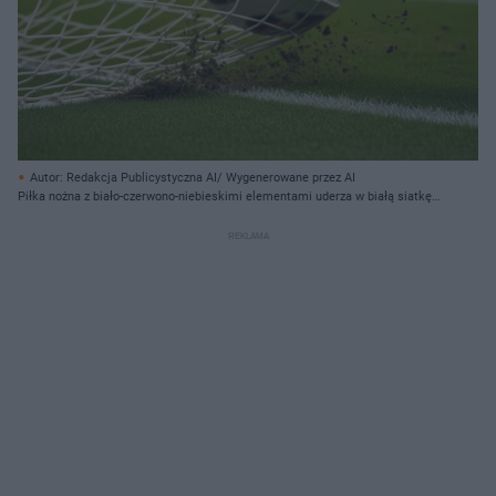
Autor: Redakcja Publicystyczna AI/ Wygenerowane przez AI
Piłka nożna z biało-czerwono-niebieskimi elementami uderza w białą siatkę
bramki, powodując uniesienie się kępek ziemi. Duża część siatki wypełnia
lewą stronę kadru, z piłką w centrum i rozpryskującą się glebą w dolnym
prawym rogu. Wszystko to dzieje się na tle zielonej murawy, z białą linią pola
karnego widoczną na dole. Rozmyte tło przedstawia trybuny pełne ludzi i
fragmenty niebieskich banerów reklamowych.