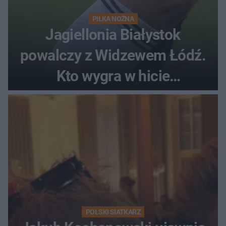
PIŁKA NOŻNA
Jagiellonia Białystok
powalczy z Widzewem Łódź.
Kto wygra w hicie
Ekstraklasy?
POLSKI SIATKARZ