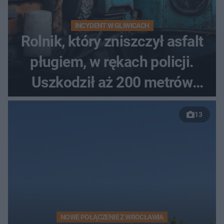
INCYDENT W GLIWICACH
Rolnik, który zniszczył asfalt
pługiem, w rękach policji.
Uszkodził aż 200 metrów
nowej drogi
13
NOWE POŁĄCZENIE Z WROCŁAWIA