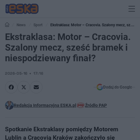
News
Sport
Ekstraklasa: Motor – Cracovia. Szalony mecz, sześć
bramek i niespodziewany finał?
Ekstraklasa: Motor – Cracovia.
Szalony mecz, sześć bramek i
niespodziewany finał?
2026-05-16
17:16
Dodaj do Google
Redakcja Informacyjna ESKA.pl
Źródło PAP
Spotkanie Ekstraklasy pomiędzy Motorem
Lublin a Cracovią Kraków zakończyło się