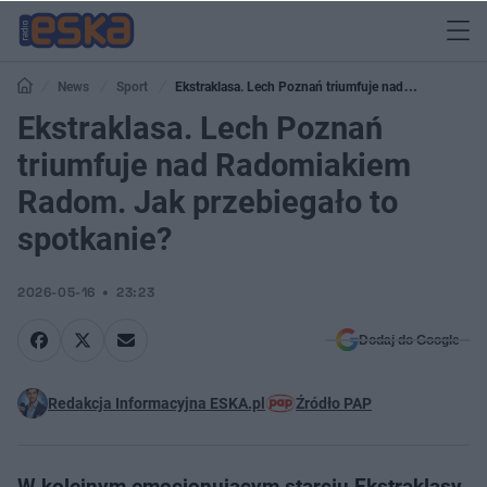
News
Sport
Ekstraklasa. Lech Poznań triumfuje nad
Radomiakiem Radom. Jak przebiegało to spotkanie?
Ekstraklasa. Lech Poznań
triumfuje nad Radomiakiem
Radom. Jak przebiegało to
spotkanie?
2026-05-16
23:23
Dodaj do Google
Redakcja Informacyjna ESKA.pl
Źródło PAP
W kolejnym emocjonującym starciu Ekstraklasy