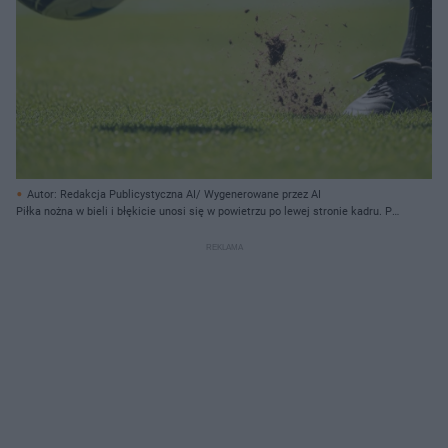
Autor: Redakcja Publicystyczna AI/ Wygenerowane przez AI
Piłka nożna w bieli i błękicie unosi się w powietrzu po lewej stronie kadru. Po
prawej stronie widać nogę zawodnika w czarnej skarpecie i czarnym bucie z
korkami, który właśnie uderzył piłkę, podnosząc kępy ziemi i drobne
fragmenty trawy. Cała scena rozgrywa się na jasnozielonym, dobrze
utrzymanym boisku trawiastym, z rozmytym tłem, gdzie widoczne są
niewyraźne białe linie boiska i elementy trybun.