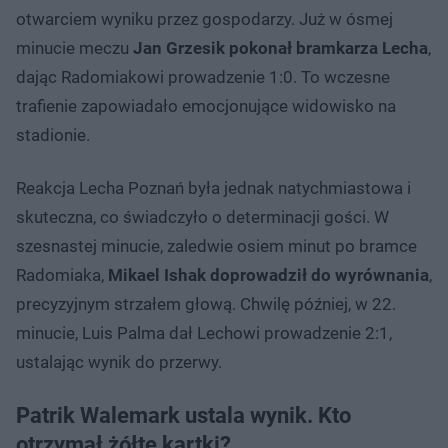
otwarciem wyniku przez gospodarzy. Już w ósmej
minucie meczu
Jan Grzesik pokonał bramkarza Lecha
,
dając Radomiakowi prowadzenie 1:0. To wczesne
trafienie zapowiadało emocjonujące widowisko na
stadionie.
Reakcja Lecha Poznań była jednak natychmiastowa i
skuteczna, co świadczyło o determinacji gości. W
szesnastej minucie, zaledwie osiem minut po bramce
Radomiaka,
Mikael Ishak doprowadził do wyrównania
,
precyzyjnym strzałem głową. Chwilę później, w 22.
minucie, Luis Palma dał Lechowi prowadzenie 2:1,
ustalając wynik do przerwy.
Patrik Walemark ustala wynik. Kto
otrzymał żółte kartki?