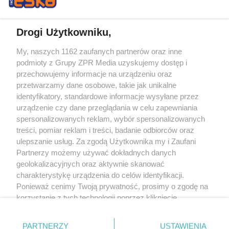
Drogi Użytkowniku,
My, naszych 1162 zaufanych partnerów oraz inne
Żaden utwór zamieszczony w serwisie nie może być powielany i
podmioty z Grupy ZPR Media uzyskujemy dostęp i
rozpowszechniany lub dalej rozpowszechniany w jakikolwiek sposób (w
tym także elektroniczny lub mechaniczny) na jakimkolwiek polu
przechowujemy informacje na urządzeniu oraz
eksploatacji w jakiejkolwiek formie, włącznie z umieszczaniem w Internecie
przetwarzamy dane osobowe, takie jak unikalne
bez pisemnej zgody właściciela praw. Jakiekolwiek użycie lub
wykorzystanie utworów w całości lub w części z naruszeniem prawa, tzn.
identyfikatory, standardowe informacje wysyłane przez
bez właściwej zgody, jest zabronione pod groźbą kary i może być ścigane
urządzenie czy dane przeglądania w celu zapewniania
prawnie.
spersonalizowanych reklam, wybór spersonalizowanych
treści, pomiar reklam i treści, badanie odbiorców oraz
ulepszanie usług. Za zgodą Użytkownika my i Zaufani
Partnerzy możemy używać dokładnych danych
geolokalizacyjnych oraz aktywnie skanować
charakterystykę urządzenia do celów identyfikacji.
O nas
Ponieważ cenimy Twoją prywatność, prosimy o zgodę na
korzystanie z tych technologii poprzez kliknięcie
Informacje prawne
„Akceptuję”. Zgoda jest dobrowolna i zawsze możesz ją
zmienić/wycofać klikając przycisk ustawień prywatności
Nasze serwisy
PARTNERZY
USTAWIENIA