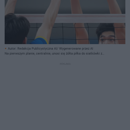
Autor: Redakcja Publicystyczna AI/ Wygenerowane przez AI
Na pierwszym planie, centralnie, unosi się żółta piłka do siatkówki z
niebieskimi pasami, nad białym pasem siatki. Trzy ręce z rozpostartymi
palcami wyciągnięte są w stronę piłki, dwie po lewej stronie i jedna po
prawej. Poniżej siatki widoczne są fragmenty głów i ramion dwóch
zawodników, jeden w niebieskiej koszulce z żółtym rękawkiem po lewej, a
drugi w pomarańczowej koszulce po prawej. Tło jest jednolicie szare.