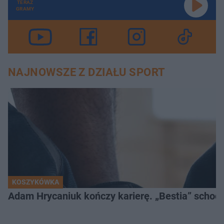
TERAZ
GRAMY
NAJNOWSZE Z DZIAŁU SPORT
KOSZYKÓWKA
Adam Hrycaniuk kończy karierę. „Bestia” schodzi