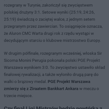
rozegrany w Turynie, zakończył się zwycięstwem
polskiej drużyny 3:1. Setowe wyniki (25:19, 24:26,
25:19) świadczą o zaciętej walce, z jednym setem
przegranym przez zawiercian. To osiągnięcie oznacza,
że Aluron CMC Warta drugi rok z rzędu wystąpi w
decydującym starciu o klubowe mistrzostwo Europy.
W drugim półfinale, rozegranym wcześniej, włoska Sir
Sicoma Monini Perugia pokonała polski PGE Projekt
Warszawa wynikiem 3:0. To zwycięstwo ustawiło skład
finałowej rywalizacji, a także wyłoniło drugą parę do
walki o brązowy medal.
PGE Projekt Warszawa
zmierzy się z Ziraatem Bankkart Ankara
w meczu o
trzecie miejsce.
Czy finał Ligi Mistrzów będzie powtórką z