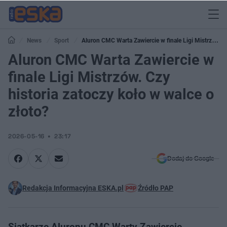
News
Sport
Aluron CMC Warta Zawiercie w finale Ligi Mistrzów.
Czy historia zatoczy koło w walce o złoto?
Aluron CMC Warta Zawiercie w
finale Ligi Mistrzów. Czy
historia zatoczy koło w walce o
złoto?
2026-05-16
23:17
Dodaj do Google
Redakcja Informacyjna ESKA.pl
Źródło PAP
Siatkarze Aluronu CMC Warty Zawiercie