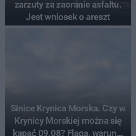
zarzuty za zaoranie asfaltu.
Jest wniosek o areszt
Sinice Krynica Morska. Czy w
Krynicy Morskiej można się
kąpać 09.08? Flaga, warunki