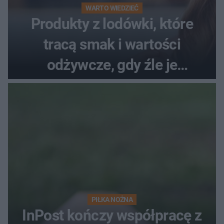
WARTO WIEDZIEĆ
Produkty z lodówki, które
tracą smak i wartości
odżywcze, gdy źle je
przechowujesz. Uczestniczka
"MasterChefa"
PIŁKA NOŻNA
InPost kończy współpracę z