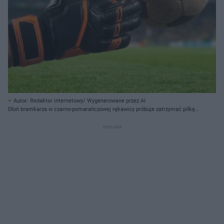
Autor: Redaktor internetowy/ Wygenerowane przez AI
Dłoń bramkarza w czarno-pomarańczowej rękawicy próbuje zatrzymać piłkę
nożną na stadionie.