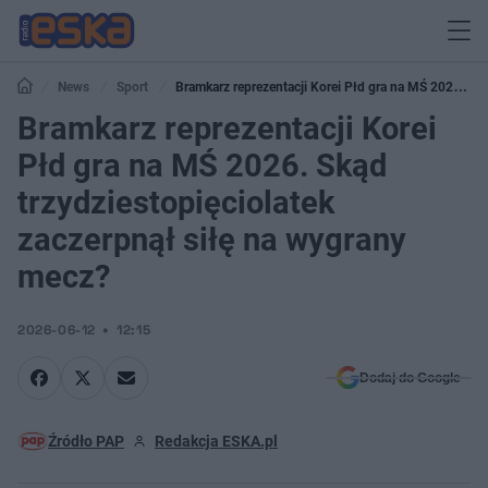
News
Sport
Bramkarz reprezentacji Korei Płd gra na MŚ 2026.
Skąd trzydziestopięciolatek zaczerpnął siłę na wygrany mecz?
Bramkarz reprezentacji Korei
Płd gra na MŚ 2026. Skąd
trzydziestopięciolatek
zaczerpnął siłę na wygrany
mecz?
2026-06-12
12:15
Dodaj do Google
Źródło PAP
Redakcja ESKA.pl