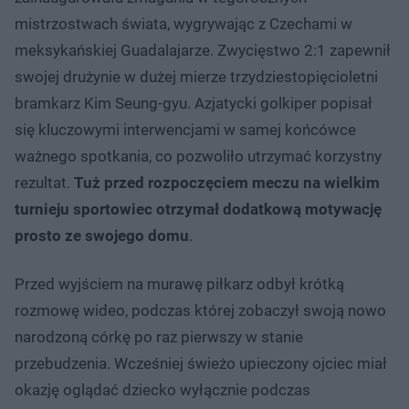
mistrzostwach świata, wygrywając z Czechami w
meksykańskiej Guadalajarze. Zwycięstwo 2:1 zapewnił
swojej drużynie w dużej mierze trzydziestopięcioletni
bramkarz Kim Seung-gyu. Azjatycki golkiper popisał
się kluczowymi interwencjami w samej końcówce
ważnego spotkania, co pozwoliło utrzymać korzystny
rezultat.
Tuż przed rozpoczęciem meczu na wielkim
turnieju sportowiec otrzymał dodatkową motywację
prosto ze swojego domu
.
Przed wyjściem na murawę piłkarz odbył krótką
rozmowę wideo, podczas której zobaczył swoją nowo
narodzoną córkę po raz pierwszy w stanie
przebudzenia. Wcześniej świeżo upieczony ojciec miał
okazję oglądać dziecko wyłącznie podczas