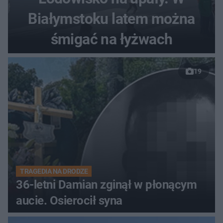
Białymstoku latem można
śmigać na łyżwach
19
TRAGEDIA NA DRODZE
36-letni Damian zginął w płonącym
aucie. Osierocił syna