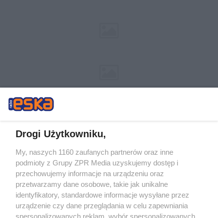
Drogi Użytkowniku,
My, naszych 1160 zaufanych partnerów oraz inne
Żaden utwór zamieszczony w serwisie nie może być powielany i
podmioty z Grupy ZPR Media uzyskujemy dostęp i
rozpowszechniany lub dalej rozpowszechniany w jakikolwiek sposób (w
tym także elektroniczny lub mechaniczny) na jakimkolwiek polu
przechowujemy informacje na urządzeniu oraz
eksploatacji w jakiejkolwiek formie, włącznie z umieszczaniem w Internecie
przetwarzamy dane osobowe, takie jak unikalne
bez pisemnej zgody właściciela praw. Jakiekolwiek użycie lub
wykorzystanie utworów w całości lub w części z naruszeniem prawa, tzn.
identyfikatory, standardowe informacje wysyłane przez
bez właściwej zgody, jest zabronione pod groźbą kary i może być ścigane
urządzenie czy dane przeglądania w celu zapewniania
prawnie.
spersonalizowanych reklam, wybór spersonalizowanych