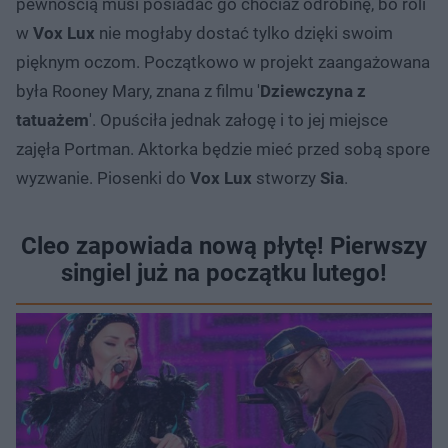
pewnością musi posiadać go chociaż odrobinę, bo roli
w
Vox Lux
nie mogłaby dostać tylko dzięki swoim
pięknym oczom. Początkowo w projekt zaangażowana
była Rooney Mary, znana z filmu '
Dziewczyna z
tatuażem
'. Opuściła jednak załogę i to jej miejsce
zajęła Portman. Aktorka będzie mieć przed sobą spore
wyzwanie. Piosenki do
Vox Lux
stworzy
Sia
.
Cleo zapowiada nową płytę! Pierwszy
singiel już na początku lutego!