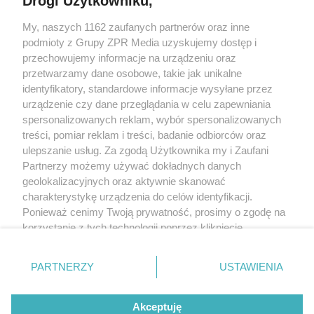
Drogi Użytkowniku,
My, naszych 1162 zaufanych partnerów oraz inne
Żaden utwór zamieszczony w serwisie nie może być powielany i
podmioty z Grupy ZPR Media uzyskujemy dostęp i
rozpowszechniany lub dalej rozpowszechniany w jakikolwiek sposób (w
tym także elektroniczny lub mechaniczny) na jakimkolwiek polu
przechowujemy informacje na urządzeniu oraz
eksploatacji w jakiejkolwiek formie, włącznie z umieszczaniem w Internecie
przetwarzamy dane osobowe, takie jak unikalne
bez pisemnej zgody właściciela praw. Jakiekolwiek użycie lub
wykorzystanie utworów w całości lub w części z naruszeniem prawa, tzn.
identyfikatory, standardowe informacje wysyłane przez
bez właściwej zgody, jest zabronione pod groźbą kary i może być ścigane
urządzenie czy dane przeglądania w celu zapewniania
prawnie.
spersonalizowanych reklam, wybór spersonalizowanych
treści, pomiar reklam i treści, badanie odbiorców oraz
ulepszanie usług. Za zgodą Użytkownika my i Zaufani
Partnerzy możemy używać dokładnych danych
geolokalizacyjnych oraz aktywnie skanować
charakterystykę urządzenia do celów identyfikacji.
O nas
Ponieważ cenimy Twoją prywatność, prosimy o zgodę na
korzystanie z tych technologii poprzez kliknięcie
Informacje prawne
„Akceptuję”. Zgoda jest dobrowolna i zawsze możesz ją
zmienić/wycofać klikając przycisk ustawień prywatności
Nasze serwisy
PARTNERZY
USTAWIENIA
znajdujący się w lewym dolnym rogu strony
. Niektóre
rodzaje przetwarzania danych nie wymagają zgody
© 2026 Grupa ZPR Media
Akceptuję
użytkownika, ale masz prawo sprzeciwić się takiemu