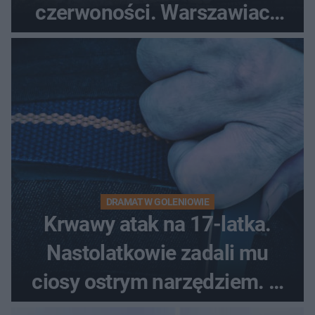
czerwoności. Warszawiacy
pytali, czy to Mad Max!
DRAMAT W GOLENIOWIE
Krwawy atak na 17-latka.
Nastolatkowie zadali mu
ciosy ostrym narzędziem. O
ich losach zdecyduje sąd