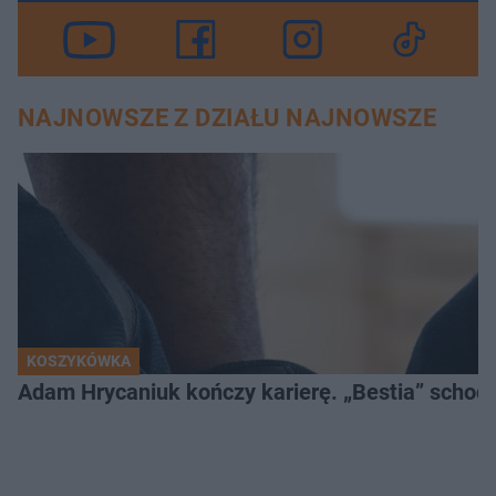
NAJNOWSZE Z DZIAŁU NAJNOWSZE
KOSZYKÓWKA
Adam Hrycaniuk kończy karierę. „Bestia” schodzi