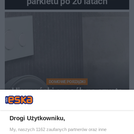
parkietu po 20 latach
DOMOWE PORZĄDKI
Hiszpański sposób na czystą
toaletę. Rozpuszcza kamień i
osady przez noc
Drogi Użytkowniku,
My, naszych 1162 zaufanych partnerów oraz inne