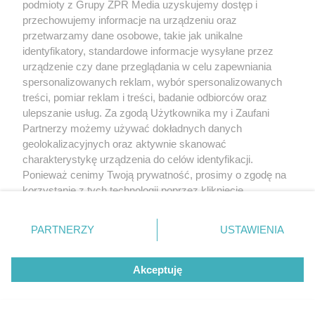
podmioty z Grupy ZPR Media uzyskujemy dostęp i
przechowujemy informacje na urządzeniu oraz
przetwarzamy dane osobowe, takie jak unikalne
identyfikatory, standardowe informacje wysyłane przez
urządzenie czy dane przeglądania w celu zapewniania
spersonalizowanych reklam, wybór spersonalizowanych
treści, pomiar reklam i treści, badanie odbiorców oraz
ulepszanie usług. Za zgodą Użytkownika my i Zaufani
Partnerzy możemy używać dokładnych danych
geolokalizacyjnych oraz aktywnie skanować
RZADKIE IMIONA
charakterystykę urządzenia do celów identyfikacji.
To imię brzmi jak nazwa
Ponieważ cenimy Twoją prywatność, prosimy o zgodę na
korzystanie z tych technologii poprzez kliknięcie
europejskiego kraju. W
„Akceptuję”. Zgoda jest dobrowolna i zawsze możesz ją
Polsce nosi je zaledwie 3
zmienić/wycofać klikając przycisk ustawień prywatności
PARTNERZY
USTAWIENIA
znajdujący się w lewym dolnym rogu strony
. Niektóre
kobiety
rodzaje przetwarzania danych nie wymagają zgody
Akceptuję
użytkownika, ale masz prawo sprzeciwić się takiemu
przetwarzaniu. Preferencje będą miały zastosowanie tylko
na tej witrynie.