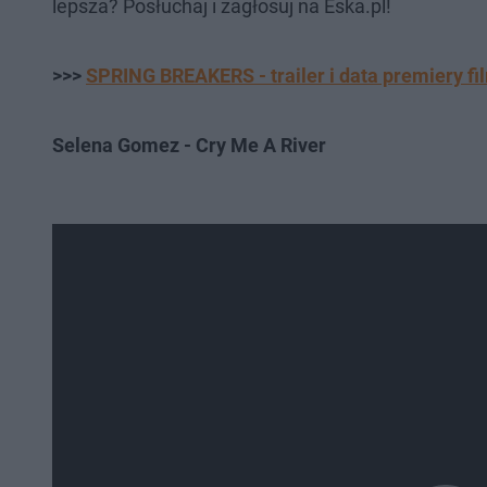
lepsza? Posłuchaj i zagłosuj na Eska.pl!
>>>
SPRING BREAKERS - trailer i data premiery f
Selena Gomez - Cry Me A River