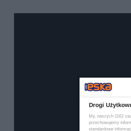
Drogi Użytkow
My, naszych 1162 zau
przechowujemy informa
standardowe informac