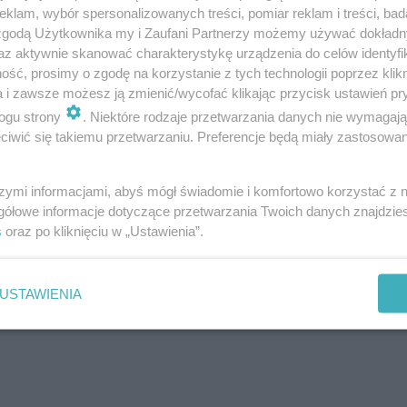
klam, wybór spersonalizowanych treści, pomiar reklam i treści, bad
 zgodą Użytkownika my i Zaufani Partnerzy możemy używać dokład
az aktywnie skanować charakterystykę urządzenia do celów identyfi
ść, prosimy o zgodę na korzystanie z tych technologii poprzez klikn
a i zawsze możesz ją zmienić/wycofać klikając przycisk ustawień pr
ogu strony
. Niektóre rodzaje przetwarzania danych nie wymagaj
iwić się takiemu przetwarzaniu. Preferencje będą miały zastosowanie
szymi informacjami, abyś mógł świadomie i komfortowo korzystać z
gółowe informacje dotyczące przetwarzania Twoich danych znajdzi
s
oraz po kliknięciu w „Ustawienia”.
USTAWIENIA