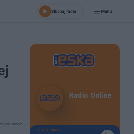
Słuchaj radia
Menu
ej
Radio Online
daj do Google
TERAZ GRAMY