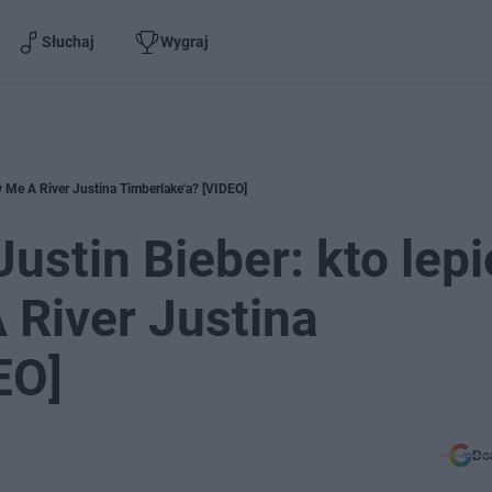
Słuchaj
Wygraj
y Me A River Justina Timberlake'a? [VIDEO]
stin Bieber: kto lepi
 River Justina
EO]
Do