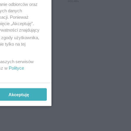
anie odbiorców oraz
nych danych
kacji. Ponieważ
ięcie „Akceptuję”.
ywatności znajdujący
ą zgody użytkownika,
 tylko na tej
 naszych serwisów
esz w
Polityce
Akceptuję