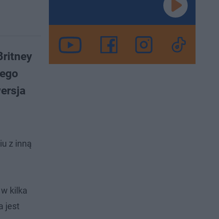
Britney
jego
ersja
iu z inną
a w kilka
a jest