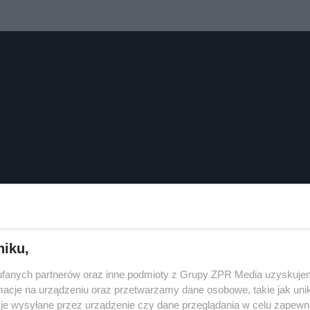
niku,
fanych partnerów oraz inne podmioty z Grupy ZPR Media uzyskujem
cje na urządzeniu oraz przetwarzamy dane osobowe, takie jak unika
je wysyłane przez urządzenie czy dane przeglądania w celu zapewn