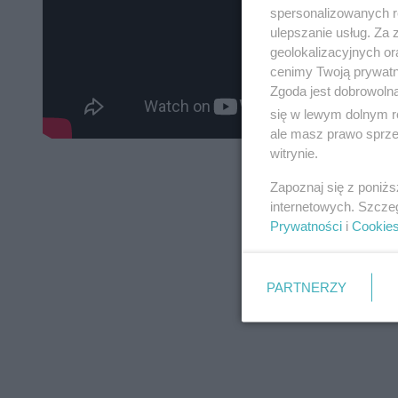
spersonalizowanych re
ulepszanie usług. Za
geolokalizacyjnych or
cenimy Twoją prywatno
Zgoda jest dobrowoln
się w lewym dolnym r
ale masz prawo sprzec
witrynie.
Zapoznaj się z poniż
internetowych. Szcze
Prywatności
i
Cookie
PARTNERZY