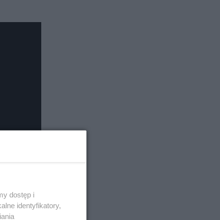
y dostęp i
lne identyfikatory,
iania