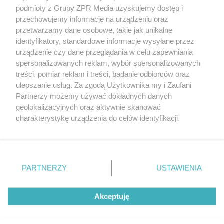
Żaden utwór zamieszczony w serwisie nie może być powielany i
podmioty z Grupy ZPR Media uzyskujemy dostęp i
rozpowszechniany lub dalej rozpowszechniany w jakikolwiek sposób (w
tym także elektroniczny lub mechaniczny) na jakimkolwiek polu
przechowujemy informacje na urządzeniu oraz
eksploatacji w jakiejkolwiek formie, włącznie z umieszczaniem w
przetwarzamy dane osobowe, takie jak unikalne
Internecie bez pisemnej zgody właściciela praw. Jakiekolwiek użycie lub
identyfikatory, standardowe informacje wysyłane przez
wykorzystanie utworów w całości lub w części z naruszeniem prawa,
tzn. bez właściwej zgody, jest zabronione pod groźbą kary i może być
urządzenie czy dane przeglądania w celu zapewniania
ścigane prawnie.
spersonalizowanych reklam, wybór spersonalizowanych
treści, pomiar reklam i treści, badanie odbiorców oraz
ulepszanie usług. Za zgodą Użytkownika my i Zaufani
Partnerzy możemy używać dokładnych danych
geolokalizacyjnych oraz aktywnie skanować
charakterystykę urządzenia do celów identyfikacji.
Ponieważ cenimy Twoją prywatność, prosimy o zgodę na
O nas
korzystanie z tych technologii poprzez kliknięcie
Informacje prawne
„Akceptuję”. Zgoda jest dobrowolna i zawsze możesz ją
zmienić/wycofać klikając przycisk ustawień prywatności
PARTNERZY
USTAWIENIA
Nasze serwisy
znajdujący się w lewym dolnym rogu strony
. Niektóre
rodzaje przetwarzania danych nie wymagają zgody
© 2026 Grupa ZPR Media
Akceptuję
użytkownika, ale masz prawo sprzeciwić się takiemu
przetwarzaniu. Preferencje będą miały zastosowanie tylko
na tej witrynie.