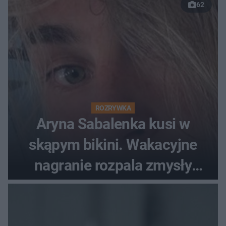
62
ROZRYWKA
Aryna Sabalenka kusi w
skąpym bikini. Wakacyjne
nagranie rozpala zmysły
fanów