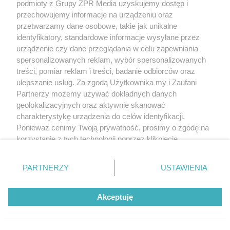
ćwierćfinale
podmioty z Grupy ZPR Media uzyskujemy dostęp i
przechowujemy informacje na urządzeniu oraz
przetwarzamy dane osobowe, takie jak unikalne
identyfikatory, standardowe informacje wysyłane przez
urządzenie czy dane przeglądania w celu zapewniania
spersonalizowanych reklam, wybór spersonalizowanych
treści, pomiar reklam i treści, badanie odbiorców oraz
ulepszanie usług. Za zgodą Użytkownika my i Zaufani
Partnerzy możemy używać dokładnych danych
geolokalizacyjnych oraz aktywnie skanować
charakterystykę urządzenia do celów identyfikacji.
Ponieważ cenimy Twoją prywatność, prosimy o zgodę na
korzystanie z tych technologii poprzez kliknięcie
PIŁKA NOŻNA
„Akceptuję”. Zgoda jest dobrowolna i zawsze możesz ją
Korona Kielce remisuje z
zmienić/wycofać klikając przycisk ustawień prywatności
PARTNERZY
USTAWIENIA
znajdujący się w lewym dolnym rogu strony
. Niektóre
Legią. Trener z dużym
rodzaje przetwarzania danych nie wymagają zgody
Akceptuję
użytkownika, ale masz prawo sprzeciwić się takiemu
niedosytem
przetwarzaniu. Preferencje będą miały zastosowanie tylko
na tej witrynie.