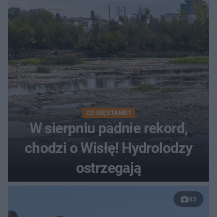
Toruniu
CO SIĘ STANIE?
W sierpniu padnie rekord,
chodzi o Wisłę! Hydrolodzy
ostrzegają
43