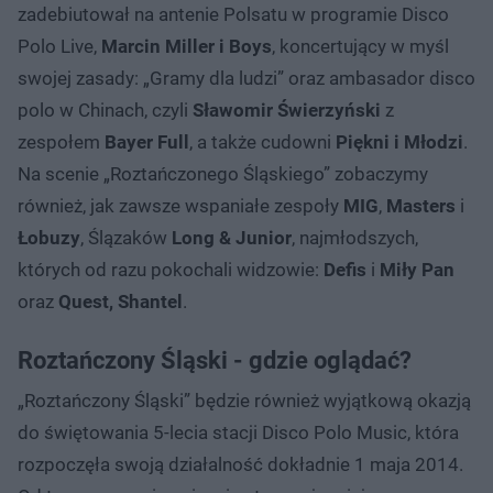
zadebiutował na antenie Polsatu w programie Disco
Polo Live,
Marcin Miller i Boys
, koncertujący w myśl
swojej zasady: „Gramy dla ludzi” oraz ambasador disco
polo w Chinach, czyli
Sławomir Świerzyński
z
zespołem
Bayer Full
, a także cudowni
Piękni i Młodzi
.
Na scenie „Roztańczonego Śląskiego” zobaczymy
również, jak zawsze wspaniałe zespoły
MIG
,
Masters
i
Łobuzy
, Ślązaków
Long & Junior
, najmłodszych,
których od razu pokochali widzowie:
Defis
i
Miły Pan
oraz
Quest, Shantel
.
Roztańczony Śląski - gdzie oglądać?
„Roztańczony Śląski” będzie również wyjątkową okazją
do świętowania 5-lecia stacji Disco Polo Music, która
rozpoczęła swoją działalność dokładnie 1 maja 2014.