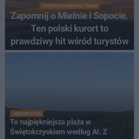
TURYSTYKA NAD BAŁTYKIEM
Zapomnij o Mielnie i Sopocie.
Ten polski kurort to
prawdziwy hit wśród turystów
CIEKAWOSTKA
To najpiękniejsza plaża w
Świętokrzyskiem według AI. Z