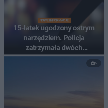
NOWE INFORMACJE
15-latek ugodzony ostrym
narzędziem. Policja
zatrzymała dwóch
nastolatków
6