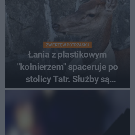
ZWIERZĘ W POTRZASKU
Łania z plastikowym
"kołnierzem" spaceruje po
stolicy Tatr. Służby są
bezradne