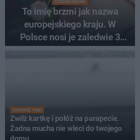
RZADKIE IMIONA
To imię brzmi jak nazwa
europejskiego kraju. W
Polsce nosi je zaledwie 3
kobiety
DOMOWE TRIKI
Zwilż kartkę i połóż na parapecie.
Żadna mucha nie wleci do twojego
domu