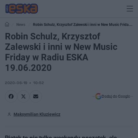
News
Robin Schulz, Krzysztof Zalewski i inni w New Music Friday w
Radiu ESKA 19.06.2020
Robin Schulz, Krzysztof
Zalewski i inni w New Music
Friday w Radiu ESKA
19.06.2020
2020-06-19
10:52
Dodaj do Google
Maksymilian Kluziewicz
Piątek to nie tylko weekendu początek, ale