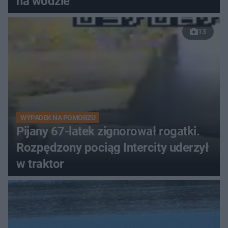
na wodzie
13
WYPADEK NA POMORZU
Pijany 67-latek zignorował rogatki.
Rozpędzony pociąg Intercity uderzył
w traktor