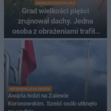
NAWAŁNICA NAD POLSKĄ
Grad wielkości pięści
zrujnował dachy. Jedna
osoba z obrażeniami trafiła
do szpitala
INTERWENCJA NA WODZIE
Awaria łodzi na Zalewie
Koronowskim. Sześć osób utknęło