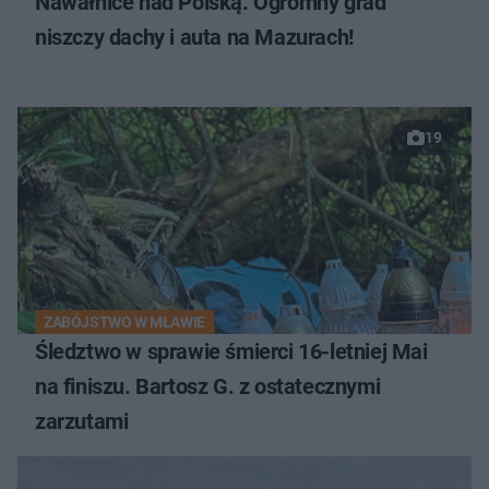
Nawałnice nad Polską. Ogromny grad
niszczy dachy i auta na Mazurach!
19
ZABÓJSTWO W MŁAWIE
Śledztwo w sprawie śmierci 16-letniej Mai
na finiszu. Bartosz G. z ostatecznymi
zarzutami