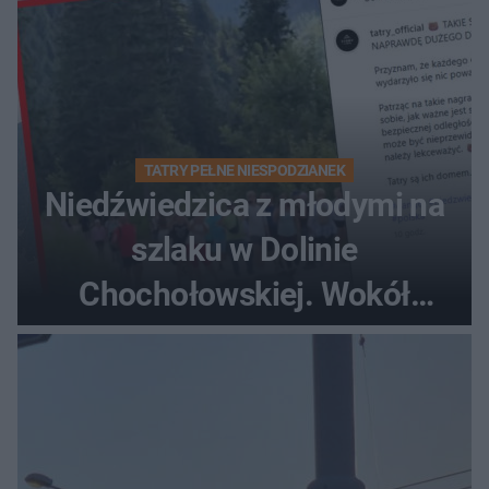
TATRY PEŁNE NIESPODZIANEK
Niedźwiedzica z młodymi na
szlaku w Dolinie
Chochołowskiej. Wokół
turyści!