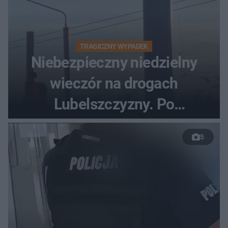
TRAGICZNY WYPADEK
Niebezpieczny niedzielny
wieczór na drogach
Lubelszczyzny. Po
nieudanym manewrze
5
wyprzedzania zginął
kierowca auta