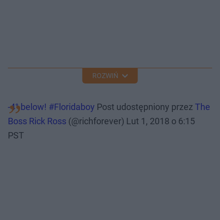
ROZWIŃ
-4° below! #Floridaboy
Post udostępniony przez
The
Boss Rick Ross
(@richforever)
Lut 1, 2018 o 6:15
PST