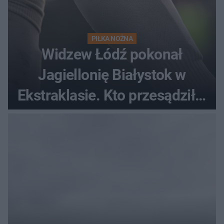
PIŁKA NOŻNA
Widzew Łódź pokonał
Jagiellonię Białystok w
Ekstraklasie. Kto przesądził o
losach meczu?