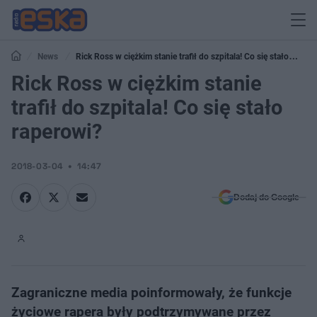
News
Rick Ross w ciężkim stanie trafił do szpitala! Co się stało
raperowi?
Rick Ross w ciężkim stanie
trafił do szpitala! Co się stało
raperowi?
2018-03-04
14:47
Dodaj do Google
Zagraniczne media poinformowały, że funkcje
życiowe rapera były podtrzymywane przez