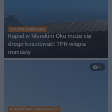
SUROWO ZABRONIONE
Kąpiel w Morskim Oku może cię
drogo kosztować! TPN wlepia
mandaty
67
POTAŃCÓWKA STARACHOWICE