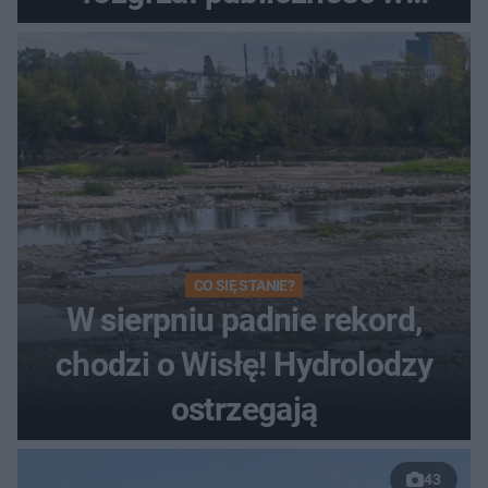
Toruniu
CO SIĘ STANIE?
W sierpniu padnie rekord,
chodzi o Wisłę! Hydrolodzy
ostrzegają
43