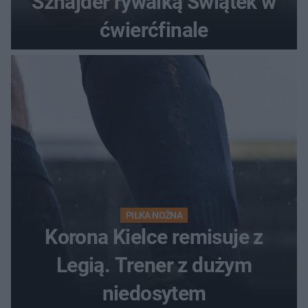
Sznajder rywalką Świątek w
ćwierćfinale
PIŁKA NOŻNA
Korona Kielce remisuje z
Legią. Trener z dużym
niedosytem