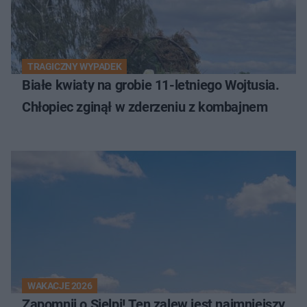
TRAGICZNY WYPADEK
Białe kwiaty na grobie 11-letniego Wojtusia.
Chłopiec zginął w zderzeniu z kombajnem
WAKACJE 2026
Zapomnij o Sielpi! Ten zalew jest najmniejszy