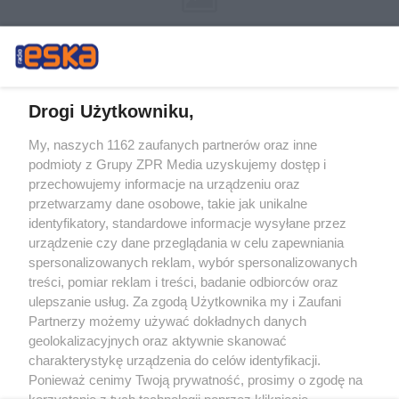
Drogi Użytkowniku,
My, naszych 1162 zaufanych partnerów oraz inne
Żaden utwór zamieszczony w serwisie nie może być powielany i
podmioty z Grupy ZPR Media uzyskujemy dostęp i
rozpowszechniany lub dalej rozpowszechniany w jakikolwiek sposób (w
tym także elektroniczny lub mechaniczny) na jakimkolwiek polu
przechowujemy informacje na urządzeniu oraz
eksploatacji w jakiejkolwiek formie, włącznie z umieszczaniem w Internecie
przetwarzamy dane osobowe, takie jak unikalne
bez pisemnej zgody właściciela praw. Jakiekolwiek użycie lub
wykorzystanie utworów w całości lub w części z naruszeniem prawa, tzn.
identyfikatory, standardowe informacje wysyłane przez
bez właściwej zgody, jest zabronione pod groźbą kary i może być ścigane
urządzenie czy dane przeglądania w celu zapewniania
prawnie.
spersonalizowanych reklam, wybór spersonalizowanych
treści, pomiar reklam i treści, badanie odbiorców oraz
ulepszanie usług. Za zgodą Użytkownika my i Zaufani
Partnerzy możemy używać dokładnych danych
geolokalizacyjnych oraz aktywnie skanować
charakterystykę urządzenia do celów identyfikacji.
O nas
Ponieważ cenimy Twoją prywatność, prosimy o zgodę na
korzystanie z tych technologii poprzez kliknięcie