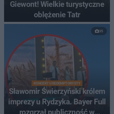
Giewont! Wielkie turystyczne
oblężenie Tatr
35
KONCERT U REDEMPTORYSTY
Sławomir Świerzyński królem
imprezy u Rydzyka. Bayer Full
rozgrzał publiczność w