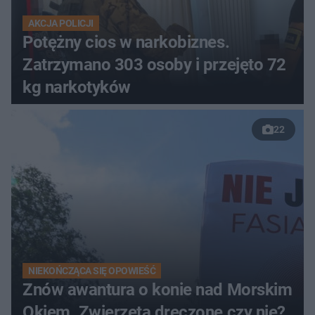
AKCJA POLICJI
Potężny cios w narkobiznes.
Zatrzymano 303 osoby i przejęto 72
kg narkotyków
22
NIEKOŃCZĄCA SIĘ OPOWIEŚĆ
Znów awantura o konie nad Morskim
Okiem. Zwierzęta dręczone czy nie?