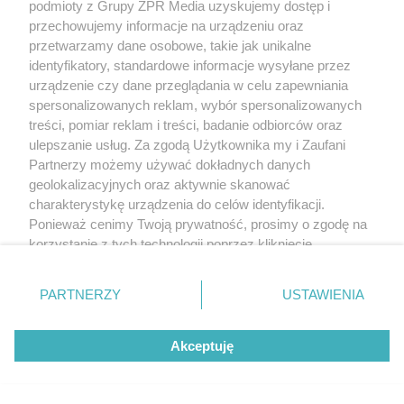
podmioty z Grupy ZPR Media uzyskujemy dostęp i
przechowujemy informacje na urządzeniu oraz
przetwarzamy dane osobowe, takie jak unikalne
identyfikatory, standardowe informacje wysyłane przez
urządzenie czy dane przeglądania w celu zapewniania
spersonalizowanych reklam, wybór spersonalizowanych
treści, pomiar reklam i treści, badanie odbiorców oraz
IMPREZA
ulepszanie usług. Za zgodą Użytkownika my i Zaufani
Enej, Norbi i nie tylko. Wielka
Partnerzy możemy używać dokładnych danych
impreza w Supraślu. Światowe
geolokalizacyjnych oraz aktywnie skanować
charakterystykę urządzenia do celów identyfikacji.
Mistrzostwa w Pieczeniu Babki i
Ponieważ cenimy Twoją prywatność, prosimy o zgodę na
Kiszki Ziemniaczanej
korzystanie z tych technologii poprzez kliknięcie
„Akceptuję”. Zgoda jest dobrowolna i zawsze możesz ją
zmienić/wycofać klikając przycisk ustawień prywatności
PARTNERZY
USTAWIENIA
znajdujący się w lewym dolnym rogu strony
. Niektóre
rodzaje przetwarzania danych nie wymagają zgody
Akceptuję
użytkownika, ale masz prawo sprzeciwić się takiemu
przetwarzaniu. Preferencje będą miały zastosowanie tylko
na tej witrynie.