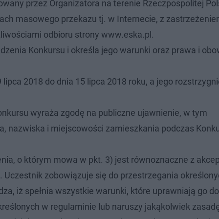
wany przez Organizatora na terenie Rzeczpospolitej Pols
ach masowego przekazu tj. w Internecie, z zastrzeżenie
liwościami odbioru strony www.eska.pl.
enia Konkursu i określa jego warunki oraz prawa i obow
lipca 2018 do dnia 15 lipca 2018 roku, a jego rozstrzygni
onkursu wyraża zgodę na publiczne ujawnienie, w tym
ia, nazwiska i miejscowości zamieszkania podczas Konku
nia, o którym mowa w pkt. 3) jest równoznaczne z akcep
i. Uczestnik zobowiązuje się do przestrzegania określon
za, iż spełnia wszystkie warunki, które uprawniają go do
określonych w regulaminie lub naruszy jakąkolwiek zasad