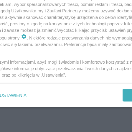
do tekstu przesłanego do Konkursu.
klam, wybór spersonalizowanych treści, pomiar reklam i treści, bad
 zgodą Użytkownika my i Zaufani Partnerzy możemy używać dokład
 Konkursu, komisja konkursowa wybierze zgłoszenie uc
az aktywnie skanować charakterystykę urządzenia do celów identyfi
ytanie, o którym mowa w pkt. 3.3. Tak wybrana osoba zos
ść, prosimy o zgodę na korzystanie z tych technologii poprzez klikn
a i zawsze możesz ją zmienić/wycofać klikając przycisk ustawień pr
ogu strony
. Niektóre rodzaje przetwarzania danych nie wymagaj
onać nie więcej niż jeden raz.
iwić się takiemu przetwarzaniu. Preferencje będą miały zastosowanie
yczki konkursowej. Zwycięzca zobowiązany jest do pod
nych dla celów przekazania nagrody.
szymi informacjami, abyś mógł świadomie i komfortowo korzystać z
wane na stronie internetowej Konkursu.
gółowe informacje dotyczące przetwarzania Twoich danych znajdzi
s
oraz po kliknięciu w „Ustawienia”.
widłowe (w tym kompletne) zgłoszenia nadesłane do Or
minie.
USTAWIENIA
wa komisja konkursowa w składzie: