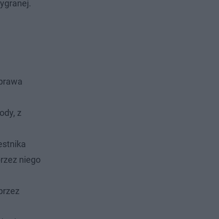
wygranej.
 prawa
ody, z
estnika
rzez niego
przez