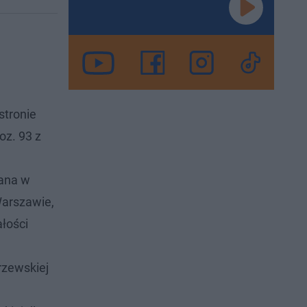
stronie
oz. 93 z
wana w
Warszawie,
łości
rzewskiej