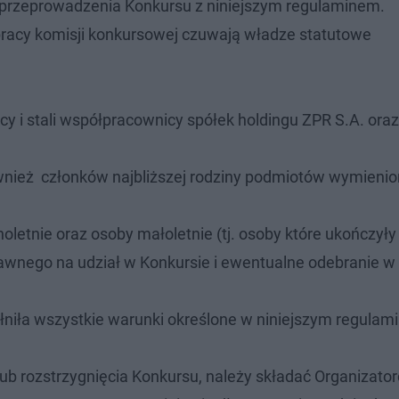
rzeprowadzenia Konkursu z niniejszym regulaminem.
racy komisji konkursowej czuwają władze statutowe
 i stali współpracownicy spółek holdingu ZPR S.A. oraz
nież członków najbliższej rodziny podmiotów wymieni
tnie oraz osoby małoletnie (tj. osoby które ukończyły l
rawnego na udział w Konkursie i ewentualne odebranie w
niła wszystkie warunki określone w niniejszym regulami
b rozstrzygnięcia Konkursu, należy składać Organizato