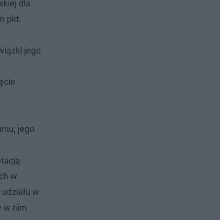
kiej dla
m pkt.
iązki jego
ęcie
rsu, jego
tacją
ych w
 udziału w
ę w nim