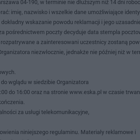
Warszawa 04-190, w terminie nie dłuższym niż 14 dni robo
ać: imię, nazwisko i wszelkie dane umożliwiające identy
ż dokładny wskazanie powodu reklamacji i jego uzasadni
 za pośrednictwem poczty decyduje data stempla poczt
rozpatrywane a zainteresowani uczestnicy zostaną pow
rganizatora niezwłocznie, jednakże nie później niż w ter
owych.
do wglądu w siedzibie Organizatora
:00 do 16:00 oraz na stronie www.eska.pl w czasie trwan
akończenia.
lności za usługi telekomunikacyjne,
ienia niniejszego regulaminu. Materiały reklamowe i