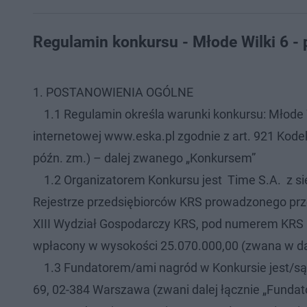
Regulamin konkursu - Młode Wilki 6 - 
1. POSTANOWIENIA OGÓLNE
1.1 Regulamin określa warunki konkursu: Młode Wi
internetowej www.eska.pl zgodnie z art. 921 Kodek
późn. zm.) – dalej zwanego „Konkursem”
1.2 Organizatorem Konkursu jest Time S.A. z sie
Rejestrze przedsiębiorców KRS prowadzonego pr
XIII Wydział Gospodarczy KRS, pod numerem KRS 0
wpłacony w wysokości 25.070.000,00 (zwana w dal
1.3 Fundatorem/ami nagród w Konkursie jest/są: U
69, 02-384 Warszawa (zwani dalej łącznie „Funda