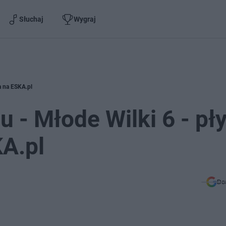
Słuchaj
Wygraj
a na ESKA.pl
 - Młode Wilki 6 - pł
A.pl
Do