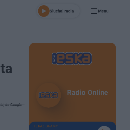
Słuchaj radia
Menu
yta
Radio Online
daj do Google
TERAZ GRAMY