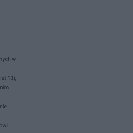
onych w
at 13),
 nim
nie.
rowi