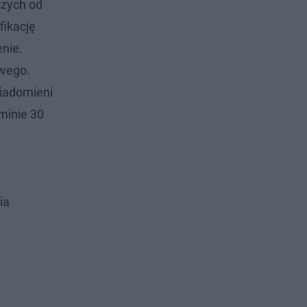
czych od
fikację
enie.
owego.
iadomieni
minie 30
ia