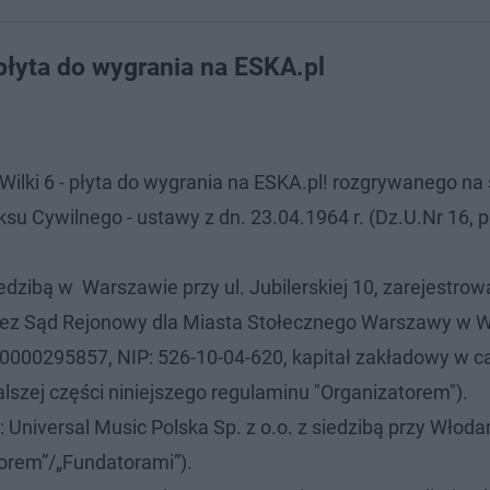
płyta do wygrania na ESKA.pl
lki 6 - płyta do wygrania na ESKA.pl! rozgrywanego na 
su Cywilnego - ustawy z dn. 23.04.1964 r. (Dz.U.Nr 16, p
dzibą w Warszawie przy ul. Jubilerskiej 10, zarejestro
zez Sąd Rejonowy dla Miasta Stołecznego Warszawy w 
000295857, NIP: 526-10-04-620, kapitał zakładowy w ca
szej części niniejszego regulaminu "Organizatorem").
niversal Music Polska Sp. z o.o. z siedzibą przy Włoda
torem”/„Fundatorami”).