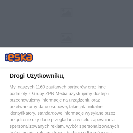
Drogi Użytkowniku,
My, naszych 1160 zaufanych partnerów oraz inne
Żaden utwór zamieszczony w serwisie nie może być powielany i
podmioty z Grupy ZPR Media uzyskujemy dostęp i
rozpowszechniany lub dalej rozpowszechniany w jakikolwiek sposób (w
tym także elektroniczny lub mechaniczny) na jakimkolwiek polu
przechowujemy informacje na urządzeniu oraz
eksploatacji w jakiejkolwiek formie, włącznie z umieszczaniem w Internecie
przetwarzamy dane osobowe, takie jak unikalne
bez pisemnej zgody właściciela praw. Jakiekolwiek użycie lub
wykorzystanie utworów w całości lub w części z naruszeniem prawa, tzn.
identyfikatory, standardowe informacje wysyłane przez
bez właściwej zgody, jest zabronione pod groźbą kary i może być ścigane
urządzenie czy dane przeglądania w celu zapewniania
prawnie.
spersonalizowanych reklam, wybór spersonalizowanych
treści, pomiar reklam i treści, badanie odbiorców oraz