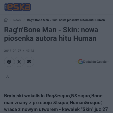
News
Rag'n'Bone Man - Skin: nowa piosenka autora hitu Human
Rag'n'Bone Man - Skin: nowa
piosenka autora hitu Human
2017-01-27
17:12
Dodaj do Google
Brytyjski wokalista Rag&rsquo;N&rsquo;Bone
man znany z przeboju &lsquo;Human&rsquo;
wraca z nowym utworem - kawałek "Skin" już 27