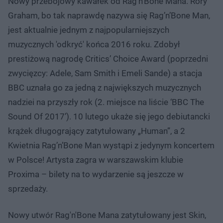
Nowy przebojowy kawałek od Rag'n'Bone Mana. Rory
Graham, bo tak naprawdę nazywa się Rag’n’Bone Man,
jest aktualnie jednym z najpopularniejszych
muzycznych 'odkryć' końca 2016 roku. Zdobył
prestiżową nagrodę Critics’ Choice Award (poprzedni
zwycięzcy: Adele, Sam Smith i Emeli Sande) a stacja
BBC uznała go za jedną z największych muzycznych
nadziei na przyszły rok (2. miejsce na liście ‘BBC The
Sound Of 2017’). 10 lutego ukaże się jego debiutancki
krążek długogrający zatytułowany „Human”, a 2
Kwietnia Rag’n’Bone Man wystąpi z jedynym koncertem
w Polsce! Artysta zagra w warszawskim klubie
Proxima – bilety na to wydarzenie są jeszcze w
sprzedaży.
Nowy utwór Rag'n'Bone Mana zatytułowany jest Skin,