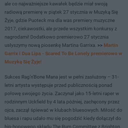
ale co najważniejsze kawałek będzie miał swoją
radiową premierę w piątek 27 stycznia w Muzyką Się
Żyje, gdzie Puoteck ma dla was premiery muzyczne
2017, ciekawostki, ale przede wszystkim konkursy z
nagrodami! Dodatkowo premierowo 27 stycznia
usłyszymy nową piosenkę Martina Garrixa.
>>
Martin
Garrix i Dua Lipa - Scared To Be Lonely premierowo w
Muzyką Się Żyje!
Sukces Rag’n’Bone Mana jest w pełni zasłużony – 31-
letni artysta występuje przed publicznością ponad
połowę swojego życia. Zaczynał jako 15-letni raper w
rodzinnym Uckfield by 4 lata później, zachęcony przez
ojca, zaczął śpiewać w klubach bluesowych. Miłość do
bluesa i rapu udało mu się pogodzić kiedy dołączył do
hip-hopowego składu The Rum Committee z Brighton,