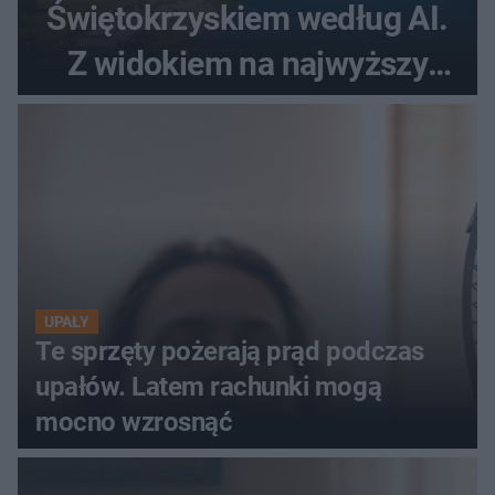
Świętokrzyskiem według AI.
Z widokiem na najwyższy
szczyt Gór Świętokrzyskich
UPAŁY
Te sprzęty pożerają prąd podczas
upałów. Latem rachunki mogą
mocno wzrosnąć